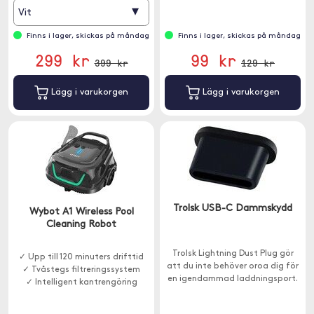
▾
Vit
Finns i lager, skickas på måndag
Finns i lager, skickas på måndag
299 kr
99 kr
399 kr
129 kr
Lägg i varukorgen
Lägg i varukorgen
Trolsk USB-C Dammskydd
Wybot A1 Wireless Pool
Cleaning Robot
Trolsk Lightning Dust Plug gör
✓ Upp till 120 minuters drifttid
att du inte behöver oroa dig för
✓ Tvåstegs filtreringssystem
en igendammad laddningsport.
✓ Intelligent kant­rengöring