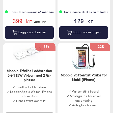
Finns i lager, skickas på måndag
Finns i lager, skickas på måndag
399 kr
129 kr
489 kr
Lägg i varukorgen
Lägg i varukorgen
-25%
-23%
Moobio Trådlös Laddstation
Moobio Vattentät Väska för
3-i-1 15W Vikbar med 2 Qi-
Mobil (iPhone)
platser
✓ Trådlös laddstation
✓ Vattentätt fodral
✓ Laddar Apple Watch, iPhone
✓ Smidiga lås för enkel
och AirPods
användning
✓ Finns i svart och vitt
✓ Avtagbar halsrem