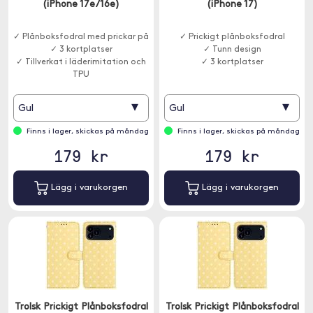
(iPhone 17e/16e)
(iPhone 17)
✓ Plånboksfodral med prickar på
✓ Prickigt plånboksfodral
✓ 3 kortplatser
✓ Tunn design
✓ Tillverkat i läderimitation och
✓ 3 kortplatser
TPU
▾
▾
Gul
Gul
Finns i lager, skickas på måndag
Finns i lager, skickas på måndag
179 kr
179 kr
Lägg i varukorgen
Lägg i varukorgen
Trolsk Prickigt Plånboksfodral
Trolsk Prickigt Plånboksfodral