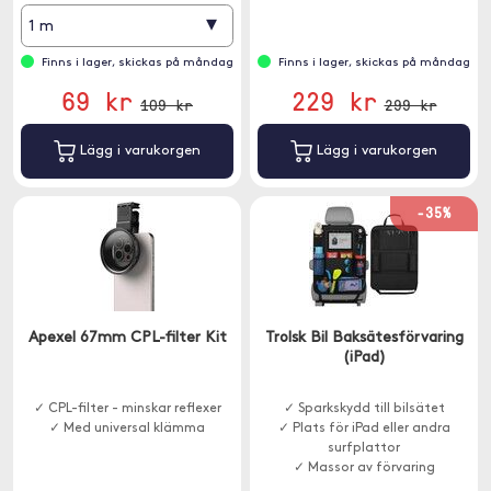
▾
1 m
Finns i lager, skickas på måndag
Finns i lager, skickas på måndag
69 kr
229 kr
109 kr
299 kr
Lägg i varukorgen
Lägg i varukorgen
-35%
Apexel 67mm CPL-filter Kit
Trolsk Bil Baksätesförvaring
(iPad)
✓ CPL-filter - minskar reflexer
✓ Sparkskydd till bilsätet
✓ Med universal klämma
✓ Plats för iPad eller andra
surfplattor
✓ Massor av förvaring