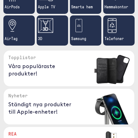
AirPods
Apple TV
Smarta hem
Hemmakontor
AirTag
3D
Samsung
Telefoner
Topplistor
Våra populäraste
produkter!
Nyheter
Ständigt nya produkter
till Apple-enheter!
REA