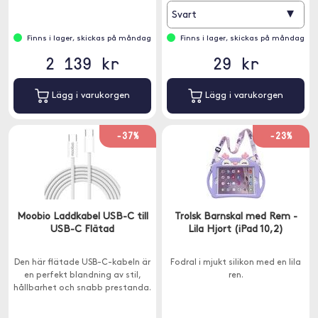
▾
Svart
Finns i lager, skickas på måndag
Finns i lager, skickas på måndag
2 139 kr
29 kr
Lägg i varukorgen
Lägg i varukorgen
-37%
-23%
Moobio Laddkabel USB-C till
Trolsk Barnskal med Rem -
USB-C Flätad
Lila Hjort (iPad 10,2)
Den här flätade USB-C-kabeln är
Fodral i mjukt silikon med en lila
en perfekt blandning av stil,
ren.
hållbarhet och snabb prestanda.