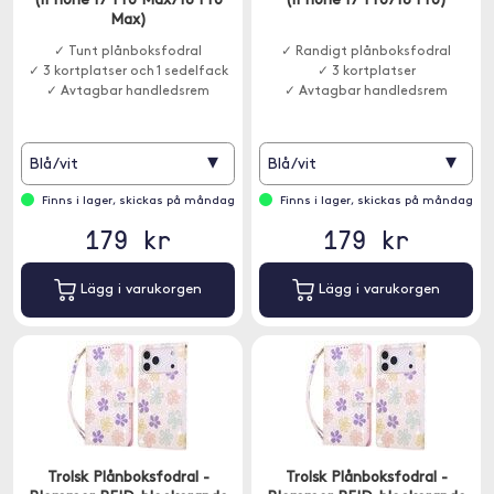
(iPhone 17 Pro Max/18 Pro
(iPhone 17 Pro/18 Pro)
Max)
✓ Tunt plånboksfodral
✓ Randigt plånboksfodral
✓ 3 kortplatser och 1 sedelfack
✓ 3 kortplatser
✓ Avtagbar handledsrem
✓ Avtagbar handledsrem
▾
▾
Blå/vit
Blå/vit
Finns i lager, skickas på måndag
Finns i lager, skickas på måndag
179 kr
179 kr
Lägg i varukorgen
Lägg i varukorgen
Trolsk Plånboksfodral -
Trolsk Plånboksfodral -