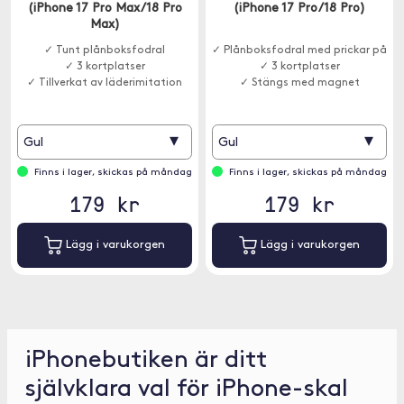
(iPhone 17 Pro Max/18 Pro
(iPhone 17 Pro/18 Pro)
Max)
✓ Tunt plånboksfodral
✓ Plånboksfodral med prickar på
✓ 3 kortplatser
✓ 3 kortplatser
✓ Tillverkat av läderimitation
✓ Stängs med magnet
▾
▾
Gul
Gul
Finns i lager, skickas på måndag
Finns i lager, skickas på måndag
179 kr
179 kr
Lägg i varukorgen
Lägg i varukorgen
iPhonebutiken är ditt
självklara val för iPhone-skal