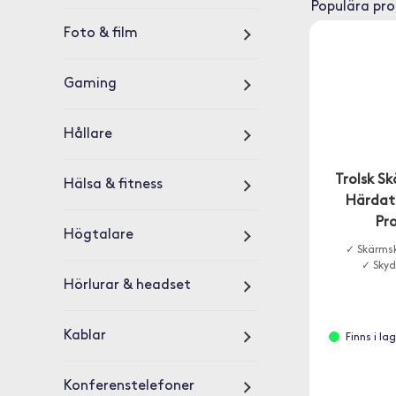
Populära pr
Foto & film
Gaming
Hållare
Trolsk S
Hälsa & fitness
Härdat 
Pro
Högtalare
✓ Skärmsk
✓ Skyd
Hörlurar & headset
Kablar
Finns i l
Konferenstelefoner