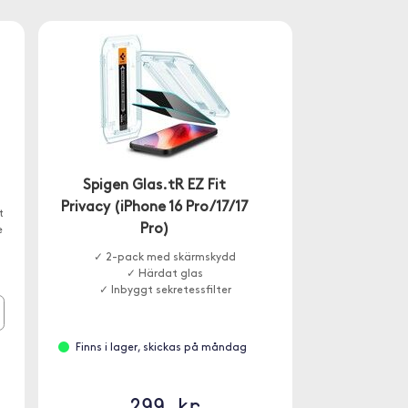
Spigen Glas.tR EZ Fit
Privacy (iPhone 16 Pro/17/17
t
Pro)
e
✓ 2-pack med skärmskydd
✓ Härdat glas
✓ Inbyggt sekretessfilter
Finns i lager, skickas på måndag
299 kr