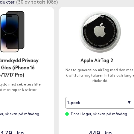
odukter
(30 av totalt 1086)
kärmskydd Privacy
Apple AirTag 2
Glas (iPhone 16
Nästa generation AirTag med den mes
/17/17 Pro)
kraftfulla högtalaren hittills och längr
räckvidd.
ydd med sekretessfilter
d mot repor & stötar
▾
1-pack
ager, skickas på måndag
Finns i lager, skickas på måndag
179 kr
449 kr