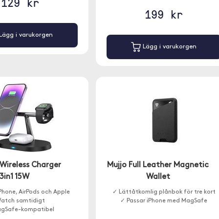
129 kr
199 kr
Lägg i varukorgen
Lägg i varukorgen
Wireless Charger
Mujjo Full Leather Magnetic
3in1 15W
Wallet
Phone, AirPods och Apple
✓ Lättåtkomlig plånbok för tre kort
atch samtidigt
✓ Passar iPhone med MagSafe
gSafe-kompatibel