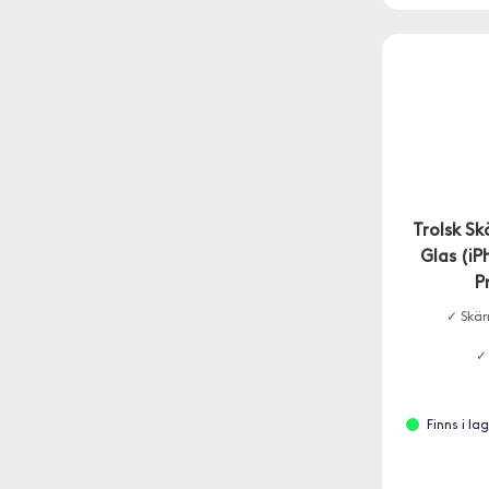
Trolsk S
Glas (iP
P
✓ Skär
✓
Finns i l