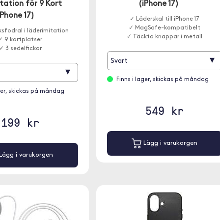
tation för 9 Kort
(iPhone 17)
iPhone 17)
✓ Läderskal till iPhone 17
✓ MagSafe-kompatibelt
sfodral i läderimitation
✓ Täckta knappar i metall
✓ 9 kortplatser
✓ 3 sedelfickor
▾
Svart
▾
Finns i lager, skickas på måndag
ager, skickas på måndag
549 kr
199 kr
Lägg i varukorgen
Lägg i varukorgen