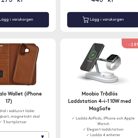
Lägg i varukorgen
Lägg i varukorgen
-18
alo Wallet (iPhone
Moobio Trådlös
17)
Laddstation 4-i-1 10W med
MagSafe
ral i exklusivt läder
bart, magnetiskt skal
✓ Ladda AirPods, iPhone och Apple
✓ 3 kortplatser
Watch
✓ Elegant laddstation
✓ Ladda 4 enheter
▾