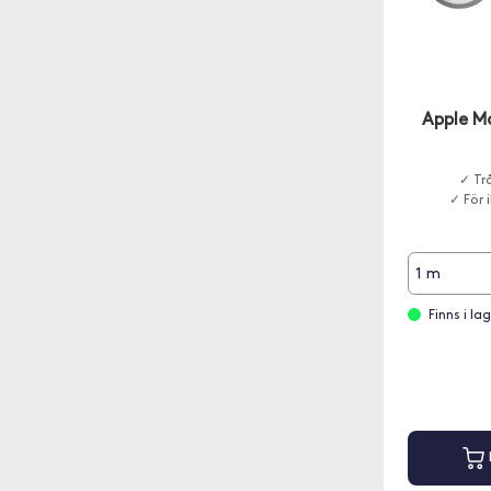
Apple M
✓ Tr
✓ För
1 m
Finns i l