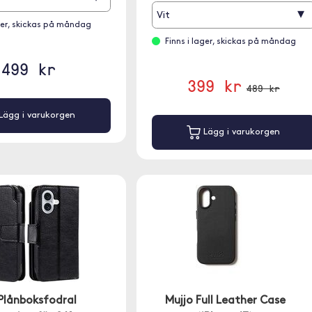
▾
Vit
ager, skickas på måndag
Finns i lager, skickas på måndag
499 kr
399 kr
489 kr
Lägg i varukorgen
Lägg i varukorgen
 Plånboksfodral
Mujjo Full Leather Case