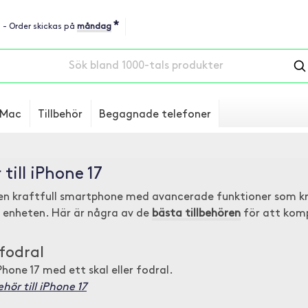
*
u - Order skickas på
måndag
Mac
Tillbehör
Begagnade telefoner
 till iPhone 17
en kraftfull smartphone med avancerade funktioner som kräve
 enheten. Här är några av de
bästa tillbehören
för att komp
fodral
Phone 17 med ett skal eller fodral.
ehör till iPhone 17