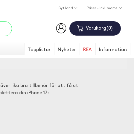
Byt land
Priser - Inkl. moms
Varukorg
0
Topplistor
Nyheter
REA
Information
r lika bra tillbehör för att få ut
lettera din iPhone 17: