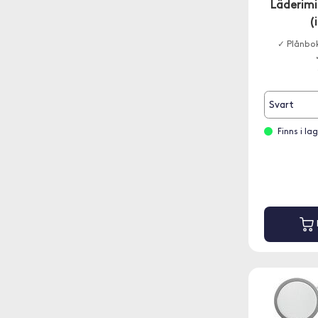
Läderimi
(
✓ Plånbok
Svart
Finns i l