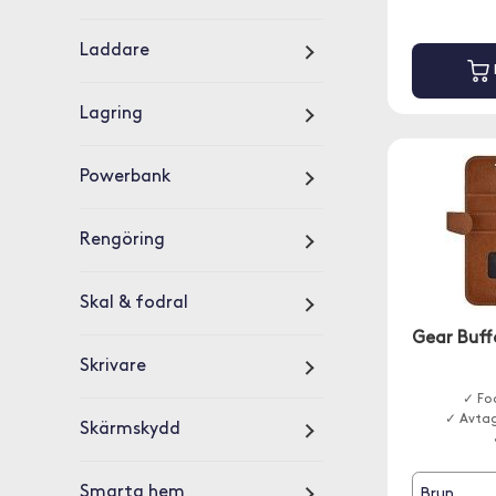
Laddare
Lagring
Powerbank
Rengöring
Skal & fodral
Gear Buff
Skrivare
✓ Fod
✓ Avtag
Skärmskydd
Smarta hem
Brun