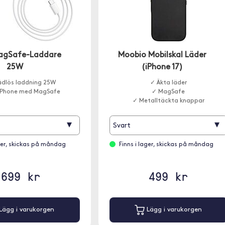
agSafe-Laddare
Moobio Mobilskal Läder
25W
(iPhone 17)
ådlös laddning 25W
✓ Äkta läder
 iPhone med MagSafe
✓ MagSafe
✓ Metalltäckta knappar
▾
▾
Svart
ager, skickas på måndag
Finns i lager, skickas på måndag
699 kr
499 kr
Lägg i varukorgen
Lägg i varukorgen