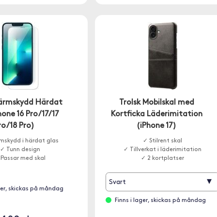
kärmskydd Härdat
Trolsk Mobilskal med
hone 16 Pro/17/17
Kortficka Läderimitation
ro/18 Pro)
(iPhone 17)
mskydd i härdat glas
✓ Stilrent skal
✓ Tunn design
✓ Tillverkat i läderimitation
 Passar med skal
✓ 2 kortplatser
▾
Svart
ager, skickas på måndag
Finns i lager, skickas på måndag