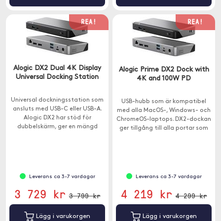
REA!
REA!
Alogic DX2 Dual 4K Display
Alogic Prime DX2 Dock with
Universal Docking Station
4K and 100W PD
Universal dockningsstation som
USB-hubb som är kompatibel
ansluts med USB-C eller USB-A.
med alla MacOS-, Windows- och
Alogic DX2 har stöd för
ChromeOS-laptops. DX2-dockan
dubbelskärm, ger en mängd
ger tillgång till alla portar som
extra portar och har 65W
krävs i ett hemmakontor,
genomladdning.
utbildning eller företagsmiljö.
Leverans ca 3-7 vardagar
Leverans ca 3-7 vardagar
3 729 kr
4 219 kr
3 799 kr
4 299 kr
Lägg i varukorgen
Lägg i varukorgen