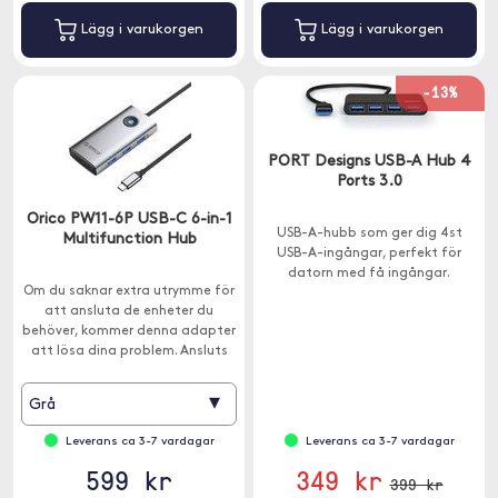
Lägg i varukorgen
Lägg i varukorgen
-13%
PORT Designs USB-A Hub 4
Ports 3.0
Orico PW11-6P USB-C 6-in-1
USB-A-hubb som ger dig 4st
Multifunction Hub
USB-A-ingångar, perfekt för
datorn med få ingångar.
Om du saknar extra utrymme för
att ansluta de enheter du
behöver, kommer denna adapter
att lösa dina problem. Ansluts
med USB-C.
▾
Grå
Leverans ca 3-7 vardagar
Leverans ca 3-7 vardagar
599 kr
349 kr
399 kr