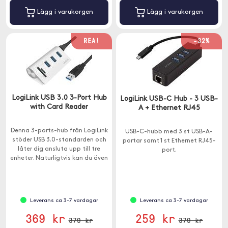
Lägg i varukorgen
Lägg i varukorgen
REA!
-32%
LogiLink USB 3.0 3-Port Hub
LogiLink USB-C Hub - 3 USB-
with Card Reader
A + Ethernet RJ45
Denna 3-ports-hub från LogiLink
USB-C-hubb med 3 st USB-A-
stöder USB 3.0-standarden och
portar samt 1 st Ethernet RJ45-
låter dig ansluta upp till tre
port.
enheter. Naturligtvis kan du även
ansluta och använda enheter
från äldre USB-generationer.
Leverans ca 3-7 vardagar
Leverans ca 3-7 vardagar
369 kr
259 kr
379 kr
379 kr