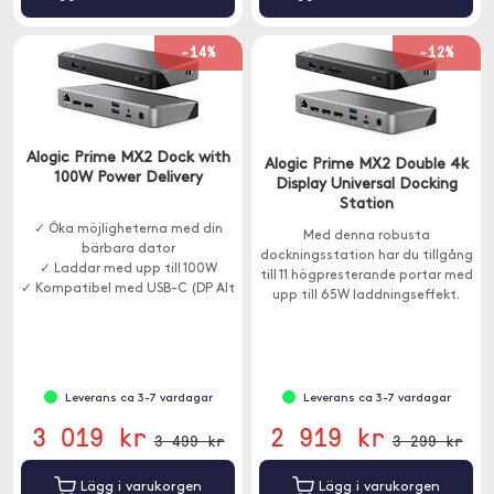
-14%
-12%
Alogic Prime MX2 Dock with
Alogic Prime MX2 Double 4k
100W Power Delivery
Display Universal Docking
Station
✓ Öka möjligheterna med din
Med denna robusta
bärbara dator
dockningsstation har du tillgång
✓ Laddar med upp till 100W
till 11 högpresterande portar med
✓ Kompatibel med USB-C (DP Alt
upp till 65W laddningseffekt.
Mode)
Kompatibel med Windows och
Mac.
Leverans ca 3-7 vardagar
Leverans ca 3-7 vardagar
3 019 kr
2 919 kr
3 499 kr
3 299 kr
Lägg i varukorgen
Lägg i varukorgen