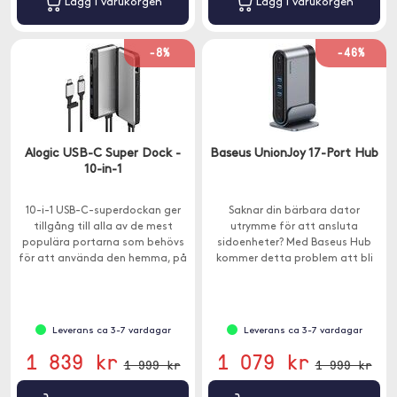
Lägg i varukorgen
Lägg i varukorgen
-8%
-46%
Alogic USB-C Super Dock -
Baseus UnionJoy 17-Port Hub
10-in-1
10-i-1 USB-C-superdockan ger
Saknar din bärbara dator
tillgång till alla av de mest
utrymme för att ansluta
populära portarna som behövs
sidoenheter? Med Baseus Hub
för att använda den hemma, på
kommer detta problem att bli
kontoret och när du är på
ett minne blott.
språng.
Leverans ca 3-7 vardagar
Leverans ca 3-7 vardagar
1 839 kr
1 079 kr
1 999 kr
1 999 kr