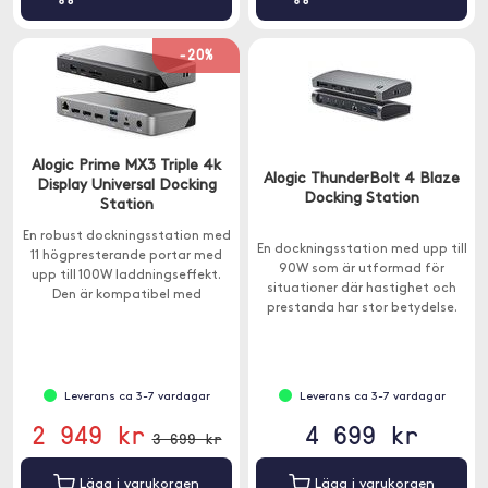
-20%
Alogic Prime MX3 Triple 4k
Alogic ThunderBolt 4 Blaze
Display Universal Docking
Docking Station
Station
En robust dockningsstation med
En dockningsstation med upp till
11 högpresterande portar med
90W som är utformad för
upp till 100W laddningseffekt.
situationer där hastighet och
Den är kompatibel med
prestanda har stor betydelse.
Windows- och macOS-datorer.
Leverans ca 3-7 vardagar
Leverans ca 3-7 vardagar
2 949 kr
4 699 kr
3 699 kr
Lägg i varukorgen
Lägg i varukorgen