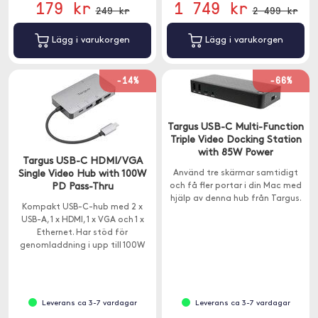
179 kr
1 749 kr
249 kr
2 499 kr
Lägg i varukorgen
Lägg i varukorgen
-14%
-66%
Targus USB-C Multi-Function
Triple Video Docking Station
with 85W Power
Targus USB-C HDMI/VGA
Single Video Hub with 100W
Använd tre skärmar samtidigt
PD Pass-Thru
och få fler portar i din Mac med
hjälp av denna hub från Targus.
Kompakt USB-C-hub med 2 x
USB-A, 1 x HDMI, 1 x VGA och 1 x
Ethernet. Har stöd för
genomladdning i upp till 100W
och en överföringshastighet på
5Gps.
Leverans ca 3-7 vardagar
Leverans ca 3-7 vardagar