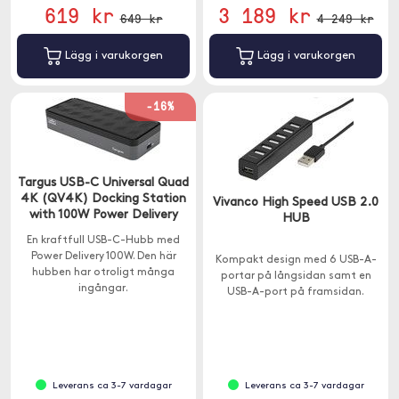
619 kr
3 189 kr
649 kr
4 249 kr
Lägg i varukorgen
Lägg i varukorgen
-16%
Targus USB-C Universal Quad
4K (QV4K) Docking Station
Vivanco High Speed USB 2.0
with 100W Power Delivery
HUB
En kraftfull USB-C-Hubb med
Power Delivery 100W. Den här
Kompakt design med 6 USB-A-
hubben har otroligt många
portar på långsidan samt en
ingångar.
USB-A-port på framsidan.
Leverans ca 3-7 vardagar
Leverans ca 3-7 vardagar