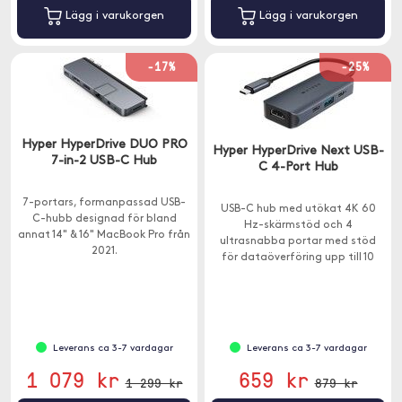
Lägg i varukorgen
Lägg i varukorgen
-17%
-25%
Hyper HyperDrive DUO PRO
Hyper HyperDrive Next USB-
7-in-2 USB-C Hub
C 4-Port Hub
7-portars, formanpassad USB-
USB-C hub med utökat 4K 60
C-hubb designad för bland
Hz-skärmstöd och 4
annat 14" & 16" MacBook Pro från
ultrasnabba portar med stöd
2021.
för dataöverföring upp till 10
Gbps och laddning upp till 85W.
Leverans ca 3-7 vardagar
Leverans ca 3-7 vardagar
1 079 kr
659 kr
1 299 kr
879 kr