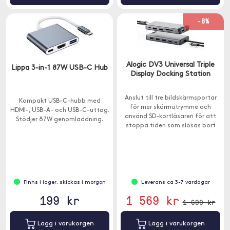
-8%
Alogic DV3 Universal Triple
Lippa 3-in-1 87W USB-C Hub
Display Docking Station
Anslut till tre bildskärmsportar
Kompakt USB-C-hubb med
för mer skärmutrymme och
HDMI-, USB-A- och USB-C-uttag.
använd SD-kortläsaren för att
Stödjer 87W genomladdning.
stoppa tiden som slösas bort
vid långsamma video- och
bildöverföringar.
Finns i lager, skickas i morgon
Leverans ca 3-7 vardagar
199 kr
1 569 kr
1 699 kr
Lägg i varukorgen
Lägg i varukorgen