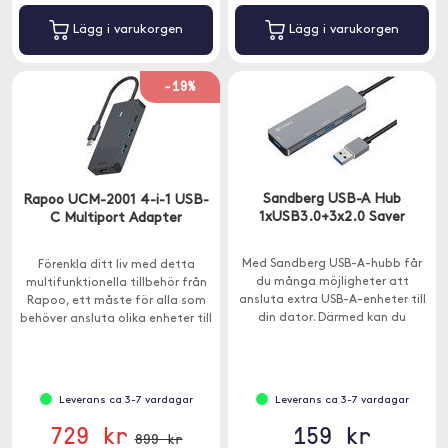
Lägg i varukorgen
Lägg i varukorgen
-19%
Sandberg USB-A Hub
Rapoo UCM-2001 4-i-1 USB-
1xUSB3.0+3x2.0 Saver
C Multiport Adapter
Med Sandberg USB-A-hubb får
Förenkla ditt liv med detta
du många möjligheter att
multifunktionella tillbehör från
ansluta extra USB-A-enheter till
Rapoo, ett måste för alla som
din dator. Därmed kan du
behöver ansluta olika enheter till
exempelvis ha en extern
sin Macbook eller annan enhet
hårddisk, skrivare och mus
med USB-C.
ansluten samtidigt.
Leverans ca 3-7 vardagar
Leverans ca 3-7 vardagar
729 kr
159 kr
899 kr