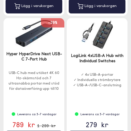
Lägg i varukorgen
Lägg i varukorgen
-39%
Hyper HyperDrive Next USB-
LogiLink 4xUSB-A Hub with
C 7-Port Hub
Individual Switches
USB-C hub med utökat 4K 60
✓ 4x USB-A-portar
Hz-skärmstöd och 7
✓ Individuella strömbrytare
ultrasnabba portar med stöd
✓ USB-A-/USB-C-anslutning
för dataöverföring upp till 10
Gbps och laddning upp till 85W.
Leverans ca 3-7 vardagar
Leverans ca 3-7 vardagar
789 kr
279 kr
1 299 kr