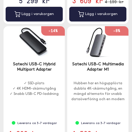
5 299 kr
3 609 kr
4 199 kr
Lägg i varukorgen
Lägg i varukorgen
-14%
-8%
Satechi USB-C Hybrid
Satechi USB-C Multimedia
Multiport Adapter
Adapter M1
✓ SSD-plats
Hubben har en högupplösta
✓ 4K HDMI-skärmutgång
dubbla 4K-skärmutgång, en
✓ Snabb USB-C PD-laddning
mängd alternativ för snabb
dataöverföring och en modern
aluminiumfinish.
Leverans ca 3-7 vardagar
Leverans ca 3-7 vardagar