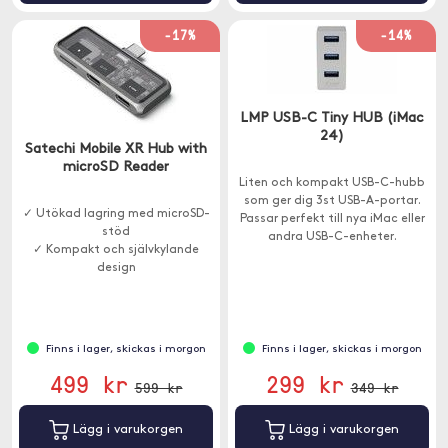
-17%
-14%
LMP USB-C Tiny HUB (iMac
24)
Satechi Mobile XR Hub with
microSD Reader
Liten och kompakt USB-C-hubb
som ger dig 3st USB-A-portar.
✓ Utökad lagring med microSD-
Passar perfekt till nya iMac eller
stöd
andra USB-C-enheter.
✓ Kompakt och självkylande
design
✓ Strömförsörjning upp till 100W
Finns i lager, skickas i morgon
Finns i lager, skickas i morgon
499 kr
299 kr
599 kr
349 kr
Lägg i varukorgen
Lägg i varukorgen