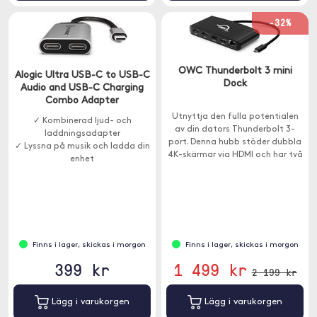
-32%
OWC Thunderbolt 3 mini
Alogic Ultra USB-C to USB-C
Dock
Audio and USB-C Charging
Combo Adapter
Utnyttja den fulla potentialen
✓ Kombinerad ljud- och
av din dators Thunderbolt 3-
laddningsadapter
port. Denna hubb stöder dubbla
✓ Lyssna på musik och ladda din
4K-skärmar via HDMI och har två
enhet
USB-A- och en Ethernet-port.
Finns i lager, skickas i morgon
Finns i lager, skickas i morgon
399 kr
1 499 kr
2 199 kr
Lägg i varukorgen
Lägg i varukorgen