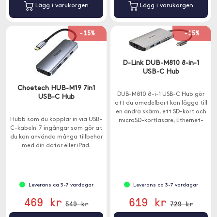
Lägg i varukorgen
Lägg i varukorgen
-15%
-15%
D-Link DUB-M810 8-in-1
USB-C Hub
Choetech HUB-M19 7in1
DUB-M810 8-i-1 USB-C Hub gör
USB-C Hub
att du omedelbart kan lägga till
en andra skärm, ett SD-kort och
Hubb som du kopplar in via USB-
microSD-kortläsare, Ethernet-
C-kabeln. 7 ingångar som gör at
anslutning och ytterligare tre
du kan använda många tillbehör
USB-A 3.0-portar din dator.
med din dator eller iPad.
Leverans ca 3-7 vardagar
Leverans ca 3-7 vardagar
469 kr
619 kr
549 kr
729 kr