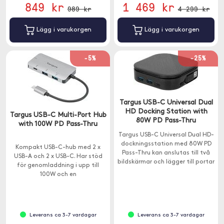
849 kr
1 469 kr
989 kr
4 299 kr
Lägg i varukorgen
Lägg i varukorgen
-5%
-25%
Targus USB-C Universal Dual
HD Docking Station with
Targus USB-C Multi-Port Hub
80W PD Pass-Thru
with 100W PD Pass-Thru
Targus USB-C Universal Dual HD-
dockningsstation med 80W PD
Kompakt USB-C-hub med 2 x
Pass-Thru kan anslutas till två
USB-A och 2 x USB-C. Har stöd
bildskärmar och lägger till portar
för genomladdning i upp till
till din bärbara dator.
100W och en
överföringshastighet på 5Gps.
Leverans ca 3-7 vardagar
Leverans ca 3-7 vardagar