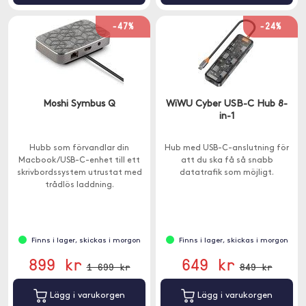
-47%
-24%
Moshi Symbus Q
WiWU Cyber USB-C Hub 8-
in-1
Hubb som förvandlar din
Hub med USB-C-anslutning för
Macbook/USB-C-enhet till ett
att du ska få så snabb
skrivbordssystem utrustat med
datatrafik som möjligt.
trådlös laddning.
Finns i lager, skickas i morgon
Finns i lager, skickas i morgon
899 kr
649 kr
1 699 kr
849 kr
Lägg i varukorgen
Lägg i varukorgen