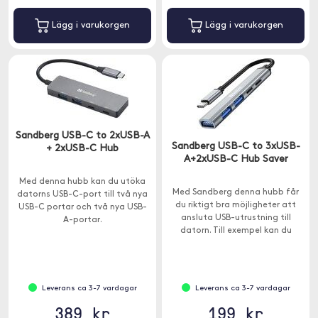
Lägg i varukorgen
Lägg i varukorgen
Sandberg USB-C to 2xUSB-A
Sandberg USB-C to 3xUSB-
+ 2xUSB-C Hub
A+2xUSB-C Hub Saver
Med denna hubb kan du utöka
Med Sandberg denna hubb får
datorns USB-C-port till två nya
du riktigt bra möjligheter att
USB-C portar och två nya USB-
ansluta USB-utrustning till
A-portar.
datorn. Till exempel kan du
ansluta ett USB-minne, en
skrivare och en mus samtidigt.
Leverans ca 3-7 vardagar
Leverans ca 3-7 vardagar
389 kr
199 kr