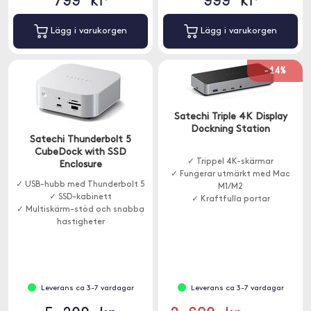
Lägg i varukorgen
Lägg i varukorgen
-14%
Satechi Triple 4K Display
Dockning Station
Satechi Thunderbolt 5
CubeDock with SSD
✓ Trippel 4K-skärmar
Enclosure
✓ Fungerar utmärkt med Mac
✓ USB-hubb med Thunderbolt 5
M1/M2
✓ SSD-kabinett
✓ Kraftfulla portar
✓ Multiskärm-stöd och snabba
hastigheter
Leverans ca 3-7 vardagar
Leverans ca 3-7 vardagar