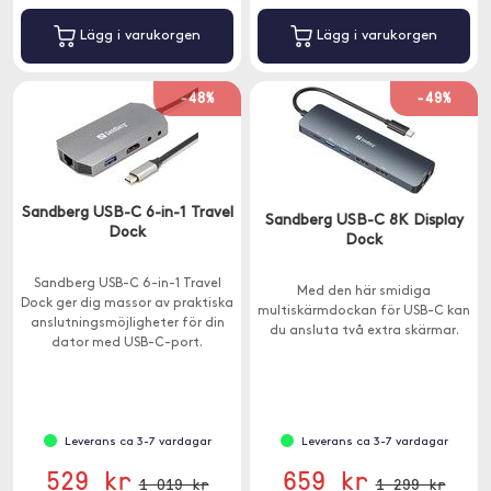
Lägg i varukorgen
Lägg i varukorgen
-48%
-49%
Sandberg USB-C 6-in-1 Travel
Sandberg USB-C 8K Display
Dock
Dock
Sandberg USB-C 6-in-1 Travel
Med den här smidiga
Dock ger dig massor av praktiska
multiskärmdockan för USB-C kan
anslutningsmöjligheter för din
du ansluta två extra skärmar.
dator med USB-C-port.
Leverans ca 3-7 vardagar
Leverans ca 3-7 vardagar
529 kr
659 kr
1 019 kr
1 299 kr