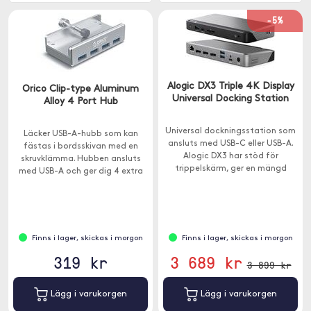
-5%
Alogic DX3 Triple 4K Display
Orico Clip-type Aluminum
Universal Docking Station
Alloy 4 Port Hub
Universal dockningsstation som
Läcker USB-A-hubb som kan
ansluts med USB-C eller USB-A.
fästas i bordsskivan med en
Alogic DX3 har stöd för
skruvklämma. Hubben ansluts
trippelskärm, ger en mängd
med USB-A och ger dig 4 extra
extra portar och har 100W
USB-A-portar för enkel
genomladdning.
anslutning av tangentbord, USB-
minnen eller skrivare.
Finns i lager, skickas i morgon
Finns i lager, skickas i morgon
319 kr
3 689 kr
3 899 kr
Lägg i varukorgen
Lägg i varukorgen