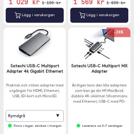
1 029 kr
1 569 kr
1 199 kr
1 699 kr
Lägg i varukorgen
Lägg i varukorgen
-26%
Satechi USB-C Multiport
Satechi USB-C Multiport MX
Adapter 4k Gigabit Ethernet
Adapter
Praktisk och stilren adapter med
Äntligen kom den lilla adaptern
utgångar för HDMI, Ethernet,
som kan ge din M1 MacBook
USB, SD-kort och MicroSD.
dubbla 4K-skärmar tillsammans
med Ethernet, USB-C med PD-
laddning, USB-C för data, USB-A
för data, SD-kortläsare och
▾
Rymdgrå
ljudutgång.
Finns i lager, skickas i morgon
Leverans ca 3-7 vardagar