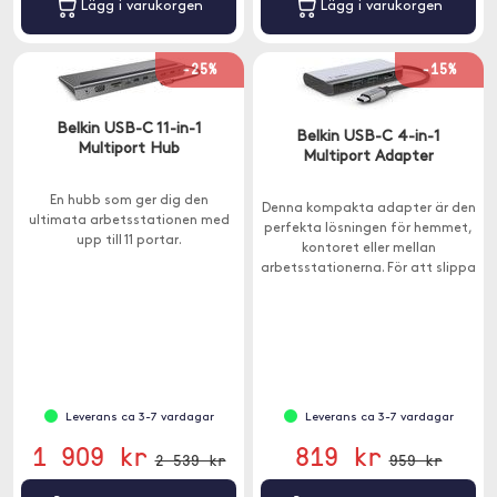
Lägg i varukorgen
Lägg i varukorgen
-25%
-15%
Belkin USB-C 11-in-1
Belkin USB-C 4-in-1
Multiport Hub
Multiport Adapter
En hubb som ger dig den
Denna kompakta adapter är den
ultimata arbetsstationen med
perfekta lösningen för hemmet,
upp till 11 portar.
kontoret eller mellan
arbetsstationerna. För att slippa
välja mellan portutvidgning och
laddning så har denna adapter
en laddningseffekt på 100W.
Leverans ca 3-7 vardagar
Leverans ca 3-7 vardagar
1 909 kr
819 kr
2 539 kr
959 kr