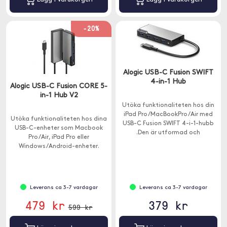
-20%
Alogic USB-C Fusion SWIFT
4-in-1 Hub
Alogic USB-C Fusion CORE 5-
in-1 Hub V2
Utöka funktionaliteten hos din
iPad Pro/MacBookPro/Air med
Utöka funktionaliteten hos dina
USB-C Fusion SWIFT 4-i-1-hubb
USB-C-enheter som Macbook
.Den är utformad och
Pro/Air, iPad Pro eller
konstruerad speciellt för din
Windows/Android-enheter.
USB-C-enhet.
Hubben har 5 portar - 1x HDMI, 1x
USB-C och 3x USB-A.
Leverans ca 3-7 vardagar
Leverans ca 3-7 vardagar
479 kr
379 kr
599 kr