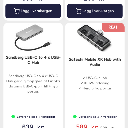
Lägg i varukorgen
Lägg i varukorgen
REA!
Sandberg USB-C to 4 x USB-
Satechi Mobile XR Hub with
C Hub
Audio
Sandberg USB-C to 4 x USB-C
✓ USB-C-hubb
Hub ger dig möjlighet att utöka
✓ 100W-laddning
datorns USB-C-port till 4 nya
✓ Flera olika portar
portar.
Leverans ca 3-7 vardagar
Leverans ca 3-7 vardagar
639 kr
589 kr
599 kr