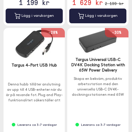
1 199 kr
1 629 kr
2 199 kr
Lägg i varukorgen
Lägg i varukorgen
-28%
-30%
Targus Universal USB-C
DV4K Docking Station with
Targus 4-Port USB Hub
65W Power Delivery
Skapa en bekväm, produktiv
arbetsstation med den
Denna hubb tillåter anslutning
universella USB-C DV4K-
av upp till 4 USB-enheter när du
dockningsstationen med 65W
är på resande fot. Plug and Play-
strömförsörjning.
funktionalitet säkerställer att
den är enkel och lätt att
använda medan enheten drar
ström direkt från datorn.
Leverans ca 3-7 vardagar
Leverans ca 3-7 vardagar