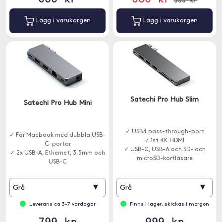
Lägg i varukorgen
Lägg i varukorgen
Satechi Pro Hub Slim
Satechi Pro Hub Mini
✓ USB4 pass-through-port
✓ För Macbook med dubbla USB-
✓ 1st 4K HDMI
C-portar
✓ USB-C, USB-A och SD- och
✓ 2x USB-A, Ethernet, 3,5mm och
microSD-kortläsare
USB-C
✓ Snygg och användarvänlig hub
▾
▾
Grå
Grå
Leverans ca 3-7 vardagar
Finns i lager, skickas i morgon
799 kr
999 kr