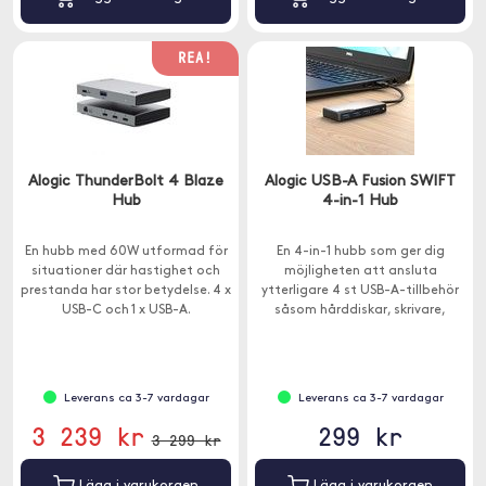
REA!
Alogic ThunderBolt 4 Blaze
Alogic USB-A Fusion SWIFT
Hub
4-in-1 Hub
En hubb med 60W utformad för
En 4-in-1 hubb som ger dig
situationer där hastighet och
möjligheten att ansluta
prestanda har stor betydelse. 4 x
ytterligare 4 st USB-A-tillbehör
USB-C och 1 x USB-A.
såsom hårddiskar, skrivare,
skannrar, tangentbort etc.
Leverans ca 3-7 vardagar
Leverans ca 3-7 vardagar
3 239 kr
299 kr
3 299 kr
Lägg i varukorgen
Lägg i varukorgen