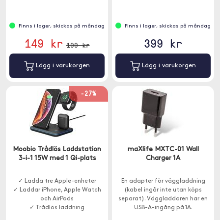
Finns i lager, skickas på måndag
Finns i lager, skickas på måndag
149 kr
399 kr
199 kr
Lägg i varukorgen
Lägg i varukorgen
-27%
Moobio Trådlös Laddstation
maXlife MXTC-01 Wall
3-i-1 15W med 1 Qi-plats
Charger 1A
✓ Ladda tre Apple-enheter
En adapter för väggladdning
✓ Laddar iPhone, Apple Watch
(kabel ingår inte utan köps
och AirPods
separat). Väggladdaren har en
✓ Trådlös laddning
USB-A-ingång på 1A.