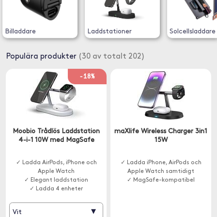
Billaddare
Laddstationer
Solcellsladdare
Populära produkter
(30 av totalt 202)
-18%
Moobio Trådlös Laddstation
maXlife Wireless Charger 3in1
4-i-1 10W med MagSafe
15W
✓ Ladda AirPods, iPhone och
✓ Ladda iPhone, AirPods och
Apple Watch
Apple Watch samtidigt
✓ Elegant laddstation
✓ MagSafe-kompatibel
✓ Ladda 4 enheter
▾
Vit