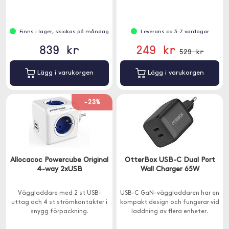
Finns i lager, skickas på måndag
Leverans ca 3-7 vardagar
839 kr
249 kr
529 kr
Lägg i varukorgen
Lägg i varukorgen
-23%
Allocacoc Powercube Original
OtterBox USB-C Dual Port
4-way 2xUSB
Wall Charger 65W
Väggladdare med 2 st USB-
USB-C GaN-väggladdaren har en
uttag och 4 st strömkontakter i
kompakt design och fungerar vid
snygg förpackning.
laddning av flera enheter.