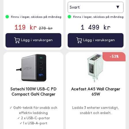
▾
Svart
Finns i lager, skickas på måndag
Finns i lager, skickas på måndag
119 kr
1 499 kr
279 kr
Lägg i varukorgen
Lägg i varukorgen
-53%
Satechi 100W USB-C PD
Acefast A45 Wall Charger
Compact GaN Charger
65W
✓ GaN-teknik för snabb och
Ladda 3 enheter samtidigt,
effektiv laddning
snabbt och enkelt.
✓ 2 x USB-C-portar
✓ 1 x USB-A-port