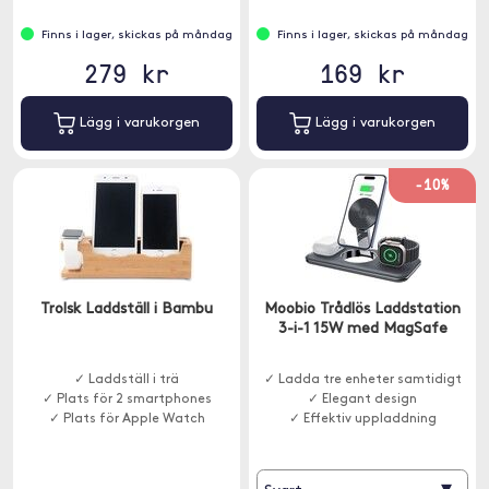
Finns i lager, skickas på måndag
Finns i lager, skickas på måndag
279 kr
169 kr
Lägg i varukorgen
Lägg i varukorgen
-10%
Trolsk Laddställ i Bambu
Moobio Trådlös Laddstation
3-i-1 15W med MagSafe
✓ Laddställ i trä
✓ Ladda tre enheter samtidigt
✓ Plats för 2 smartphones
✓ Elegant design
✓ Plats för Apple Watch
✓ Effektiv uppladdning