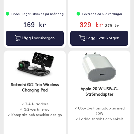
Finns i lager, skickas på måndag
Leverans ca 3-7 vardagar
169 kr
329 kr
379 kr
Lägg i varukorgen
Lägg i varukorgen
Satechi Qi2 Trio Wireless
Apple 20 W USB-C-
Charging Pad
Strömadapter
✓ 3-i-1-laddare
✓ USB-C-strömadapter med
✓ Qi2-certifierad
20W
✓ Kompakt och reseklar design
✓ Ladda snabbt och enkelt