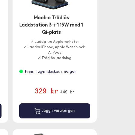
Moobio Trådlös
Laddstation 3-i-1 15W med 1
Qi-plats
✓ Ladda tre Apple-enheter
✓ Laddar iPhone, Apple Watch och
AirPods
✓ Trådlös laddning
Finns i lager, skickas i morgon
329 kr
449 kr
Lägg i varukorgen