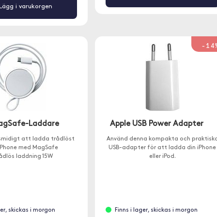
Lägg i varukorgen
-14
agSafe-Laddare
Apple USB Power Adapter
smidigt att ladda trådlöst
Använd denna kompakta och praktisk
 iPhone med MagSafe
USB-adapter för att ladda din iPhone
ådlös laddning 15W
eller iPod.
ger, skickas i morgon
Finns i lager, skickas i morgon