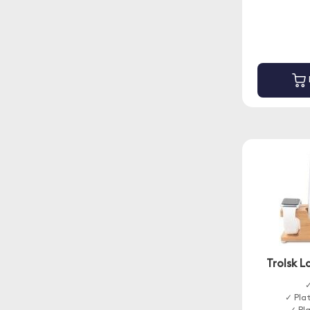
Trolsk L
✓
✓ Pla