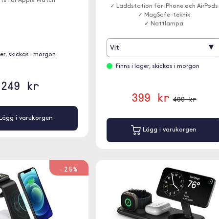
ats för Apple Watch
✓ Laddstation för iPhone och AirPods
✓ MagSafe-teknik
✓ Nattlampa
▾
Vit
ger, skickas i morgon
Finns i lager, skickas i morgon
249 kr
399 kr
499 kr
Lägg i varukorgen
Lägg i varukorgen
-25%