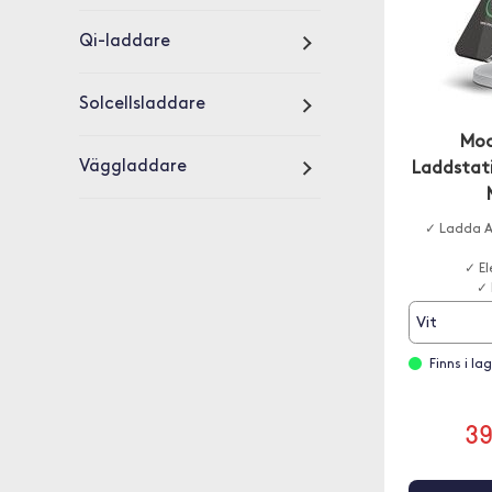
Qi-laddare
Solcellsladdare
Moo
Väggladdare
Laddstat
✓ Ladda A
✓ E
✓ 
Vit
Finns i la
3