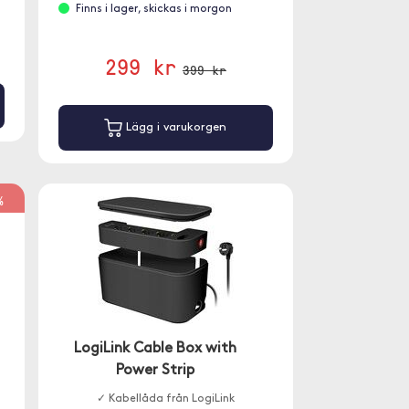
Finns i lager, skickas i morgon
299 kr
399 kr
Lägg i varukorgen
%
LogiLink Cable Box with
Power Strip
✓ Kabellåda från LogiLink