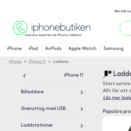
Beställ n
Svenska experten på iPhone-tillbehör
iPhone
iPad
AirPods
Apple Watch
Samsung
iPhone
»
iPhone 11
» Laddare
Ladda
iPhone 11
Stort sorti
Allt för att 
Billaddare
Läs mer ladda
Grenuttag med USB
Populära pr
Laddstationer