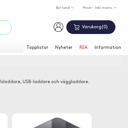
Byt land
Priser - Inkl. moms
Varukorg
0
Topplistor
Nyheter
REA
Information
ellsladdare, USB-laddare och väggladdare.