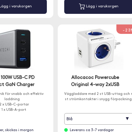
Lägg i varukorgen
Lägg i varukorgen
-23
 100W USB-C PD
Allocacoc Powercube
t GaN Charger
Original 4-way 2xUSB
ik för snabb och effektiv
Väggladdare med 2 st USB-uttag och 
laddning
st strömkontakter i snygg förpackning
2 x USB-C-portar
 1 x USB-A-port
▾
Blå
ger, skickas i morgon
Leverans ca 3-7 vardagar