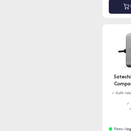
Satechi
Compac
✓ GaN-tekn
✓ 
✓
Finns i la