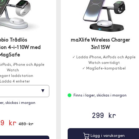
bio Trådlös
maXlife Wireless Charger
ion 4-i-1 10W med
3in1 15W
MagSafe
✓ Ladda iPhone, AirPods och Apple
Watch samtidigt
irPods, iPhone och Apple
✓ MagSafe-kompatibel
Watch
legant laddstation
Ladda 4 enheter
▾
Finns i lager, skickas i morgon
ger, skickas i morgon
299 kr
99 kr
489 kr
Lägg i varukorgen