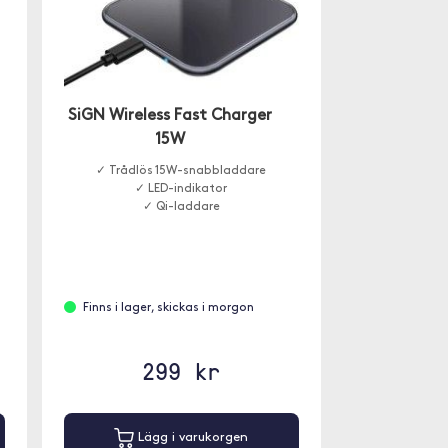
SiGN Wireless Fast Charger
15W
✓ Trådlös 15W-snabbladdare
✓ LED-indikator
✓ Qi-laddare
Finns i lager, skickas i morgon
299 kr
Lägg i varukorgen