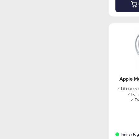
Apple M
✓ Lätt och 
✓ För
✓ Tr
Finns i la