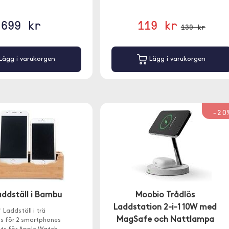
699 kr
119 kr
139 kr
Lägg i varukorgen
Lägg i varukorgen
-20
addställ i Bambu
Moobio Trådlös
Laddstation 2-i-1 10W med
 Laddställ i trä
MagSafe och Nattlampa
ts för 2 smartphones