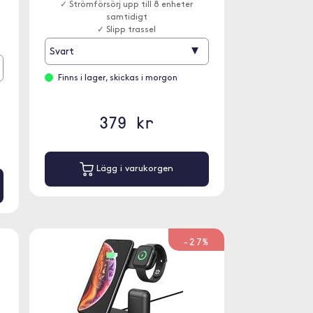
✓ Strömförsörj upp till 8 enheter
samtidigt
✓ Slipp trassel
▾
Svart
Finns i lager, skickas i morgon
379 kr
Lägg i varukorgen
-27%