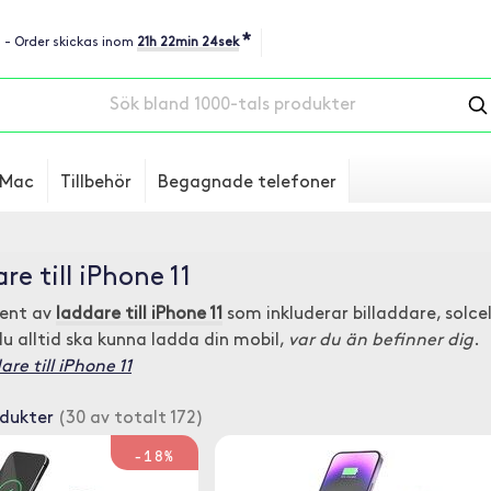
*
u - Order skickas inom
21h 22min 23sek
Mac
Tillbehör
Begagnade telefoner
re till iPhone 11
ment av
laddare till iPhone 11
som inkluderar billaddare, solc
du alltid ska kunna ladda din mobil,
var du än befinner dig
.
re till iPhone 11
odukter
(30 av totalt 172)
-18%