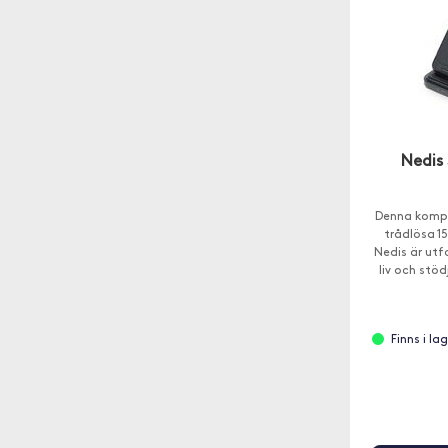
Nedis 
Denna kompa
trådlösa 1
Nedis är utf
liv och stö
Finns i la