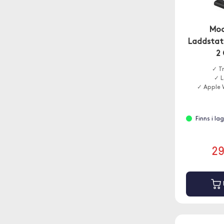
Moo
Laddstat
2 
✓ T
✓ L
✓ Apple 
Finns i la
2