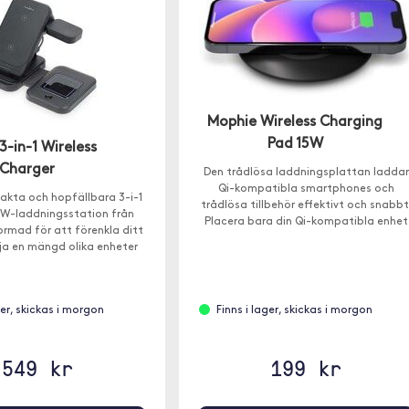
Mophie Wireless Charging
Pad 15W
3-in-1 Wireless
Charger
Den trådlösa laddningsplattan laddar
Qi-kompatibla smartphones och
kta och hopfällbara 3-i-1
trådlösa tillbehör effektivt och snabbt
5W-laddningsstation från
Placera bara din Qi-kompatibla enhet
ormad för att förenkla ditt
på plattan.
dja en mängd olika enheter
sömlöst.
ger, skickas i morgon
Finns i lager, skickas i morgon
549 kr
199 kr