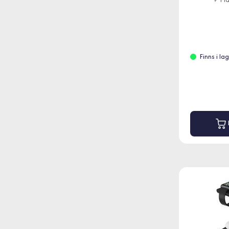
✓ Pl
Finns i la