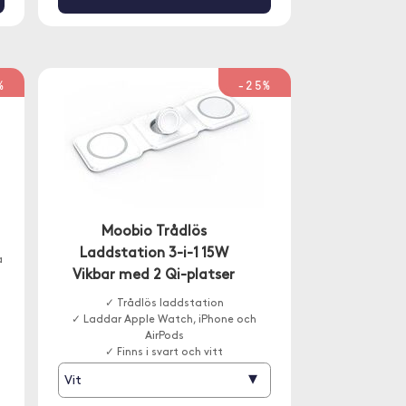
%
-25%
Moobio Trådlös
Laddstation 3-i-1 15W
a
Vikbar med 2 Qi-platser
✓ Trådlös laddstation
✓ Laddar Apple Watch, iPhone och
AirPods
✓ Finns i svart och vitt
▾
Vit