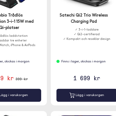
bio Trådlös
Satechi Qi2 Trio Wireless
ion 3-i-1 15W med
Charging Pad
Qi-platser
✓ 3-i-1-laddare
✓ Qi2-certifierad
rådlös laddstation
✓ Kompakt och reseklar design
addar tre enheter
Watch, iPhone & AirPods
ger, skickas i morgon
Finns i lager, skickas i morgon
99 kr
1 699 kr
399 kr
Lägg i varukorgen
Lägg i varukorgen