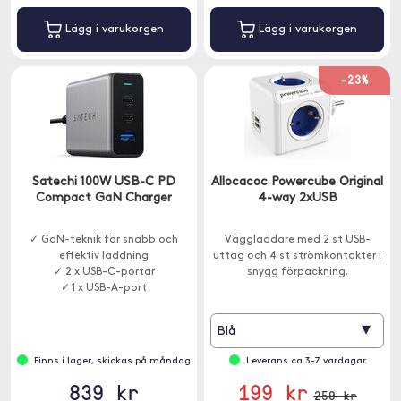
Lägg i varukorgen
Lägg i varukorgen
-23%
Satechi 100W USB-C PD
Allocacoc Powercube Original
Compact GaN Charger
4-way 2xUSB
✓ GaN-teknik för snabb och
Väggladdare med 2 st USB-
effektiv laddning
uttag och 4 st strömkontakter i
✓ 2 x USB-C-portar
snygg förpackning.
✓ 1 x USB-A-port
▾
Blå
Finns i lager, skickas på måndag
Leverans ca 3-7 vardagar
839 kr
199 kr
259 kr