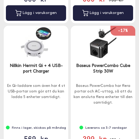
Lägg i varukorgen
Lägg i varukorgen
-17%
Nillkin Hermit Qi + 4 USB-
Baseus PowerCombo Cube
port Charger
Strip 30W
En Qi-laddare som även har 4 st
Baseus PowerCombo har flera
USB-portar som gör att du kan
portar och AC-uttag, så att du
ladda 5 enheter samtidigt.
kan ansluta flera enheter till den
samtidigt.
Finns i lager, skickas på måndag
Leverans ca 3-7 vardagar
569 kr
399 kr