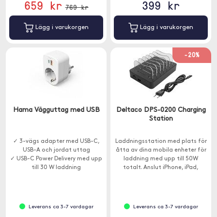
659 kr
399 kr
769 kr
Lägg i varukorgen
Lägg i varukorgen
-20%
Hama Vägguttag med USB
Deltaco DPS-0200 Charging
Station
✓ 3-vägs adapter med USB-C,
Laddningsstation med plats för
USB-A och jordat uttag
åtta av dina mobila enheter för
✓ USB-C Power Delivery med upp
laddning med upp till 50W
till 30 W laddning
totalt. Anslut iPhone, iPad,
powerbanks eller andra
kompatibla USB-enheter.
Leverans ca 3-7 vardagar
Leverans ca 3-7 vardagar