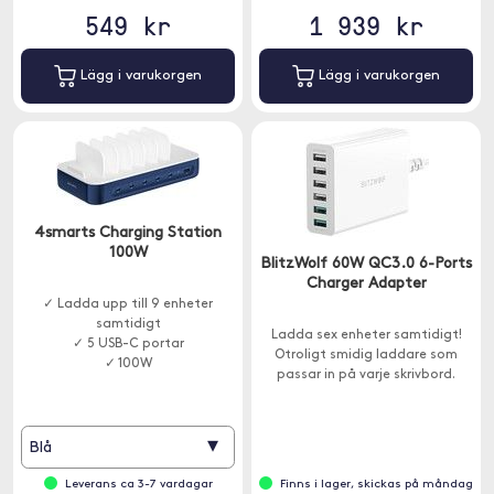
549 kr
1 939 kr
Lägg i varukorgen
Lägg i varukorgen
4smarts Charging Station
100W
BlitzWolf 60W QC3.0 6-Ports
Charger Adapter
✓ Ladda upp till 9 enheter
samtidigt
Ladda sex enheter samtidigt!
✓ 5 USB-C portar
Otroligt smidig laddare som
✓ 100W
passar in på varje skrivbord.
▾
Blå
Leverans ca 3-7 vardagar
Finns i lager, skickas på måndag