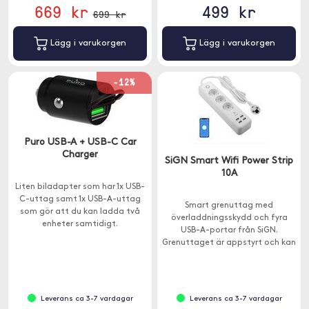
669 kr
499 kr
699 kr
Lägg i varukorgen
Lägg i varukorgen
-12%
Puro USB-A + USB-C Car
Charger
SiGN Smart Wifi Power Strip
10A
Liten biladapter som har 1x USB-
C-uttag samt 1x USB-A-uttag
Smart grenuttag med
som gör att du kan ladda två
överladdningsskydd och fyra
enheter samtidigt.
USB-A-portar från SiGN.
Grenuttaget är appstyrt och kan
startas och stängas av via din
telefon.
Leverans ca 3-7 vardagar
Leverans ca 3-7 vardagar