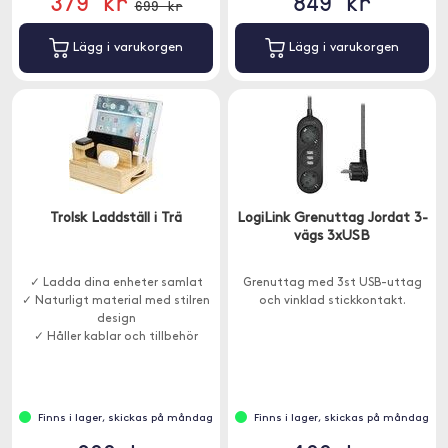
379 kr
849 kr
699 kr
Lägg i varukorgen
Lägg i varukorgen
Trolsk Laddställ i Trä
LogiLink Grenuttag Jordat 3-
vägs 3xUSB
✓ Ladda dina enheter samlat
Grenuttag med 3st USB-uttag
✓ Naturligt material med stilren
och vinklad stickkontakt.
design
✓ Håller kablar och tillbehör
organiserade
Finns i lager, skickas på måndag
Finns i lager, skickas på måndag