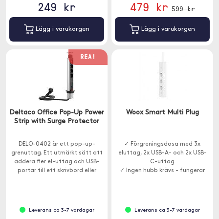
249 kr
479 kr
599 kr
Lägg i varukorgen
Lägg i varukorgen
REA!
Deltaco Office Pop-Up Power
Woox Smart Multi Plug
Strip with Surge Protector
DELO-0402 är ett pop-up-
✓ Förgreningsdosa med 3x
grenuttag. Ett utmärkt sätt att
eluttag, 2x USB-A- och 2x USB-
addera fler el-uttag och USB-
C-uttag
portar till ett skrivbord eller
✓ Ingen hubb krävs - fungerar
konferensbord utan att offra
med alla 2,4GHz Wi-Fi-nätverk
estetiken.
✓ Schemaläggning, fjärråtkomst
och bortaläge
Leverans ca 3-7 vardagar
Leverans ca 3-7 vardagar