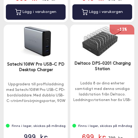
Lägg i varukorgen
Lägg i varukorgen
-13%
Deltaco DPS-0201 Charging
Satechi 108W Pro USB-C PD
Station
Desktop Charger
Ladda 8 av dina enheter
Uppgradera till proffsladdning
samtidigt med denna smidiga
med Satechi 108W Pro USB-C PD-
laddstation från Deltaco.
bordsladdare. Med dubbla USB-
Laddningsstationen har 6x USB-
C-strömförsörjningsportar, 90W
A-portar och 2x USB-C-portar
och 18W, för att laddning även
samt stöd för snabbladdning.
av dina mest krävande USB-C-
enheter vid full hastighet - utan
delning av ström.
Finns i lager, skickas på måndag
Finns i lager, skickas på måndag
999 kr
699 kr
799 kr