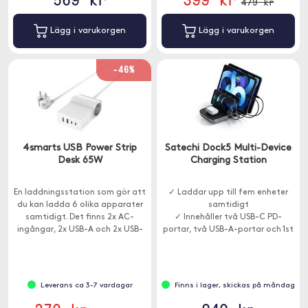
479 kr
Lägg i varukorgen
Lägg i varukorgen
-46%
4smarts USB Power Strip
Satechi Dock5 Multi-Device
Desk 65W
Charging Station
En laddningsstation som gör att
✓ Laddar upp till fem enheter
du kan ladda 6 olika apparater
samtidigt
samtidigt. Det finns 2x AC-
​✓ Innehåller två USB-C PD-
ingångar, 2x USB-A och 2x USB-
portar, två USB-A-portar och 1st
C.
Qi-laddare
Leverans ca 3-7 vardagar
Finns i lager, skickas på måndag