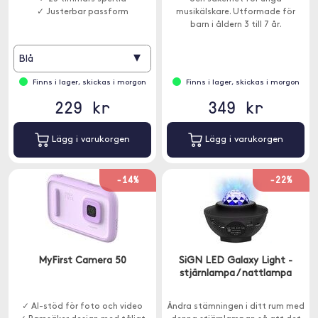
✓ Justerbar passform
musikälskare. Utformade för
barn i åldern 3 till 7 år.
▾
Blå
Finns i lager, skickas i morgon
Finns i lager, skickas i morgon
229 kr
349 kr
Lägg i varukorgen
Lägg i varukorgen
-14%
-22%
MyFirst Camera 50
SiGN LED Galaxy Light -
stjärnlampa / nattlampa
✓ AI-stöd för foto och video
Ändra stämningen i ditt rum med