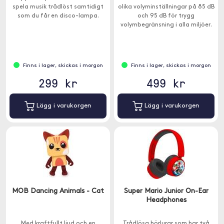
spela musik trådlöst samtidigt
olika volyminställningar på 85 dB
som du får en disco-lampa.
och 95 dB för trygg
volymbegränsning i alla miljöer.
Passar barn över 3 år.
Finns i lager, skickas i morgon
Finns i lager, skickas i morgon
299 kr
499 kr
Lägg i varukorgen
Lägg i varukorgen
MOB Dancing Animals - Cat
Super Mario Junior On-Ear
Headphones
Med kraftfullt ljud och en
Trådlösa hörlurar som har två