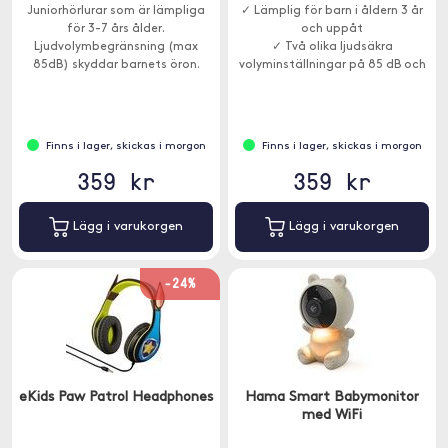
Juniorhörlurar som är lämpliga
✓ Lämplig för barn i åldern 3 år
för 3-7 års ålder.
och uppåt
Ljudvolymbegränsning (max
✓ Två olika ljudsäkra
85dB) skyddar barnets öron.
volyminställningar på 85 dB och
94 dB
✓ Med mikrofon
Finns i lager, skickas i morgon
Finns i lager, skickas i morgon
359 kr
359 kr
Lägg i varukorgen
Lägg i varukorgen
-24%
eKids Paw Patrol Headphones
Hama Smart Babymonitor
med WiFi