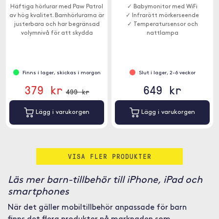
Häftiga hörlurar med Paw Patrol
✓ Babymonitor med WiFi
av hög kvalitet. Barnhörlurarna är
✓ Infrarött mörkerseende
justerbara och har begränsad
✓ Temperatursensor och
volymnivå för att skydda
nattlampa
hörseln.
Finns i lager, skickas i morgon
Slut i lager, 2-6 veckor
379 kr
649 kr
499 kr
Lägg i varukorgen
Lägg i varukorgen
VISA FLER PRODUKTER
Läs mer barn-tillbehör till iPhone, iPad och
smartphones
När det gäller mobiltillbehör anpassade för barn