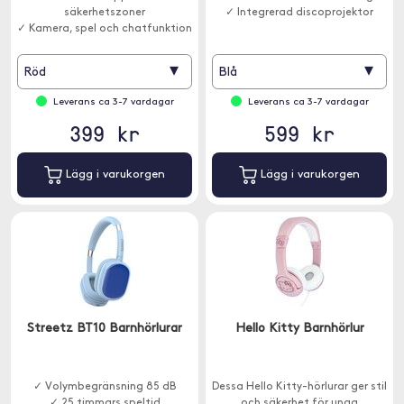
säkerhetszoner
✓ Integrerad discoprojektor
✓ Kamera, spel och chatfunktion
▾
▾
Röd
Blå
Leverans ca 3-7 vardagar
Leverans ca 3-7 vardagar
399 kr
599 kr
Lägg i varukorgen
Lägg i varukorgen
Streetz BT10 Barnhörlurar
Hello Kitty Barnhörlur
✓ Volymbegränsning 85 dB
Dessa Hello Kitty-hörlurar ger stil
✓ 25 timmars speltid
och säkerhet för unga