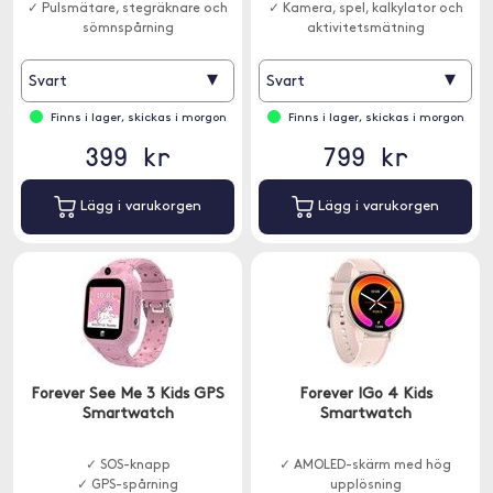
✓ Pulsmätare, stegräknare och
✓ Kamera, spel, kalkylator och
sömnspårning
aktivitetsmätning
▾
▾
Svart
Svart
Finns i lager, skickas i morgon
Finns i lager, skickas i morgon
399 kr
799 kr
Lägg i varukorgen
Lägg i varukorgen
Forever See Me 3 Kids GPS
Forever IGo 4 Kids
Smartwatch
Smartwatch
✓ SOS-knapp
✓ AMOLED-skärm med hög
✓ GPS-spårning
upplösning