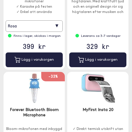
mikrofoner
högtalaren. Med kraftfullt ljud
✓ Karaoke på festen
och en originell design rör sig
✓ Enkel att använda
högtalaren efter musiken och
underhåller både barn och vuxna.
▾
Rosa
Finns i lager, skickas i morgon
Leverans ca 3-7 vardagar
399 kr
329 kr
Lägg i varukorgen
Lägg i varukorgen
-33%
Forever Bluetooth Bloom
MyFirst Insta 20
Microphone
Bloom-mikrofonen med inbyggd
✓ Direkt termisk utskrift utan