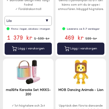
✓ Barnsäker design med tåligt
denna stjärnlampan så att det
fodral
känns som att du är uppe i
✓ Föräldrakontroll
atmosfären. Inbyggd högtalare.
▾
Lila
Finns i lager, skickas i morgon
Leverans ca 3-7 vardagar
1 379 kr
469 kr
1 599 kr
599 kr
Lägg i varukorgen
Lägg i varukorgen
maXlife Karaoke Set MXKS-
MOB Dancing Animals - Lion
200
✓ 1st högtalare och 2st
Upptäck den första dansande