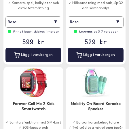
✓ Kamera, spel, kalkylator och
✓ Hälsomätning med puls, SpO2
aktivitetsmätning
och sömnanalys
✓ Samtalsfunktion och smarta
notiser
▾
▾
Rosa
Rosa
Finns i lager, skickas i morgon
Leverans ca 3-7 vardagar
599 kr
529 kr
Lägg i varukorgen
Lägg i varukorgen
Forever Call Me 2 Kids
Mobility On Board Karaoke
Smartwatch
Speaker
✓ Samtalsfunktion med SIM-kort
✓ Bärbar karaokehögtalare
✓ SOS-knapp och
✓ Två trådlösa mikrofoner ingår