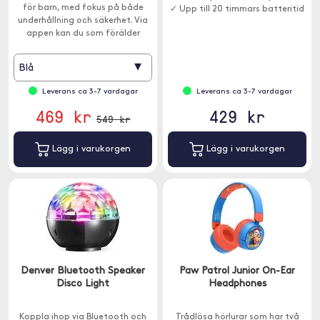
för barn, med fokus på både
✓ Upp till 20 timmars batteritid
underhållning och säkerhet. Via
appen kan du som förälder
enkelt hantera klockans
funktioner och hålla koll på
▾
Blå
barnets aktivitet.
Leverans ca 3-7 vardagar
Leverans ca 3-7 vardagar
469 kr
429 kr
549 kr
Lägg i varukorgen
Lägg i varukorgen
Denver Bluetooth Speaker
Paw Patrol Junior On-Ear
Disco Light
Headphones
Koppla ihop via Bluetooth och
Trådlösa hörlurar som har två