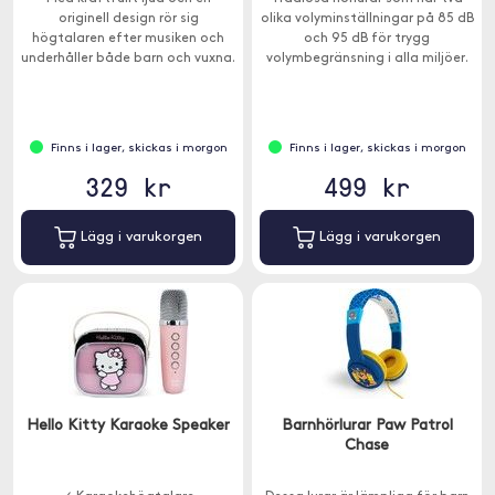
originell design rör sig
olika volyminställningar på 85 dB
högtalaren efter musiken och
och 95 dB för trygg
underhåller både barn och vuxna.
volymbegränsning i alla miljöer.
Passar barn över 3 år.
Finns i lager, skickas i morgon
Finns i lager, skickas i morgon
329 kr
499 kr
Lägg i varukorgen
Lägg i varukorgen
Hello Kitty Karaoke Speaker
Barnhörlurar Paw Patrol
Chase