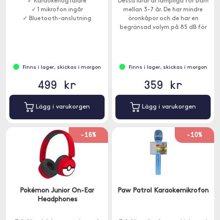
✓ Karaokehögtalare
Dessa lurar är lämpliga för barn
✓ 1 mikrofon ingår
mellan 3-7 år. De har mindre
✓ Bluetooth-anslutning
öronkåpor och de har en
begränsad volym på 85 dB för
att skydda känsliga trumhinnor.
Finns i lager, skickas i morgon
Finns i lager, skickas i morgon
499 kr
359 kr
Lägg i varukorgen
Lägg i varukorgen
-16%
-10%
Pokémon Junior On-Ear
Paw Patrol Karaokemikrofon
Headphones