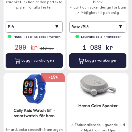
karaokefunktion är den perfekta
bläck
prylen för alla fester.
✓ Lätt och säker design för barn
✓ Möjlighet till personlig
anpassning
▾
▾
Blå
Rosa/Blå
Finns i lager, skickas i morgon
Leverans ca 3-7 vardagar
299 kr
1 089 kr
449 kr
Lägg i varukorgen
Lägg i varukorgen
-15%
Hama Calm Speaker
Celly Kids Watch BT -
smartwatch för barn
✓ Förinstallerade lugnande ljud
Smartklocka speciellt framtagen
✓ Mjukt, dimbart ljus