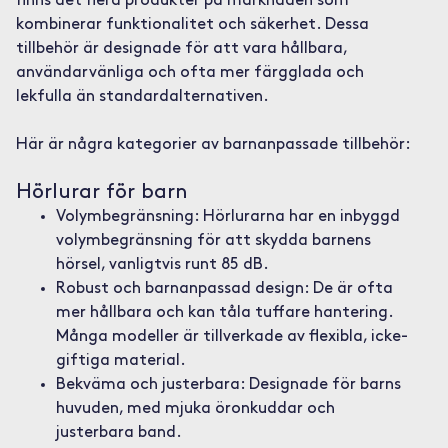
finns det flera produkter på marknaden som
kombinerar funktionalitet och säkerhet. Dessa
tillbehör är designade för att vara hållbara,
användarvänliga och ofta mer färgglada och
lekfulla än standardalternativen.
Här är några kategorier av barnanpassade tillbehör:
Hörlurar för barn
Volymbegränsning: Hörlurarna har en inbyggd
volymbegränsning för att skydda barnens
hörsel, vanligtvis runt 85 dB.
Robust och barnanpassad design: De är ofta
mer hållbara och kan tåla tuffare hantering.
Många modeller är tillverkade av flexibla, icke-
giftiga material.
Bekväma och justerbara: Designade för barns
huvuden, med mjuka öronkuddar och
justerbara band.