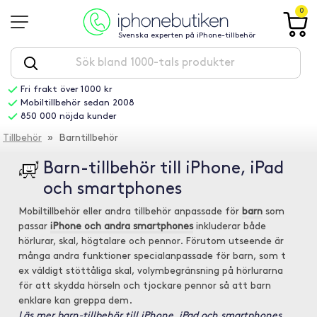
0
Svenska experten på iPhone-tillbehör
Fri frakt över 1000 kr
Mobiltillbehör sedan 2008
850 000 nöjda kunder
Tillbehör
» Barntillbehör
Barn-tillbehör till iPhone, iPad
och smartphones
Mobiltillbehör eller andra tillbehör anpassade för
barn
som
passar
iPhone och andra smartphones
inkluderar både
hörlurar, skal, högtalare och pennor. Förutom utseende är
många andra funktioner specialanpassade för barn, som t
ex väldigt stöttåliga skal, volymbegränsning på hörlurarna
för att skydda hörseln och tjockare pennor så att barn
enklare kan greppa dem.
Läs mer barn-tillbehör till iPhone, iPad och smartphones