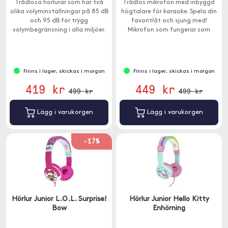
Trådlösa hörlurar som har två
Trådlös mikrofon med inbyggd
olika volyminställningar på 85 dB
högtalare för karaoke. Spela din
och 95 dB för trygg
favoritlåt och sjung med!
volymbegränsning i alla miljöer.
Mikrofon som fungerar som
Passar barn över 3 år.
mikrofon, högtalare och
röstinspelare.
Finns i lager, skickas i morgon
Finns i lager, skickas i morgon
419 kr
449 kr
499 kr
499 kr
Lägg i varukorgen
Lägg i varukorgen
-17%
Hörlur Junior L.O.L. Surprise!
Hörlur Junior Hello Kitty
Bow
Enhörning