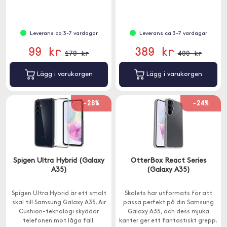
centrum för uppmärksamheten.
kan användas separat.
Leverans ca 3-7 vardagar
Leverans ca 3-7 vardagar
99 kr
389 kr
179 kr
499 kr
Lägg i varukorgen
Lägg i varukorgen
-28%
-24%
Spigen Ultra Hybrid (Galaxy
OtterBox React Series
A35)
(Galaxy A35)
Spigen Ultra Hybrid är ett smalt
Skalets har utformats för att
skal till Samsung Galaxy A35. Air
passa perfekt på din Samsung
Cushion-teknologi skyddar
Galaxy A35, och dess mjuka
telefonen mot låga fall.
kanter ger ett fantastiskt grepp.