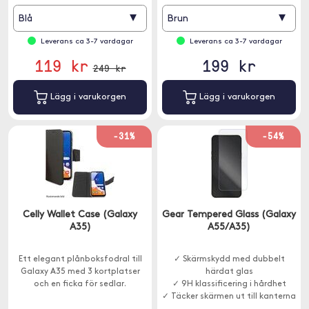
▾
▾
Blå
Brun
Leverans ca 3-7 vardagar
Leverans ca 3-7 vardagar
119 kr
199 kr
249 kr
Lägg i varukorgen
Lägg i varukorgen
-31%
-54%
Celly Wallet Case (Galaxy
Gear Tempered Glass (Galaxy
A35)
A55/A35)
Ett elegant plånboksfodral till
✓ Skärmskydd med dubbelt
Galaxy A35 med 3 kortplatser
härdat glas
och en ficka för sedlar.
✓ 9H klassificering i hårdhet
✓ Täcker skärmen ut till kanterna