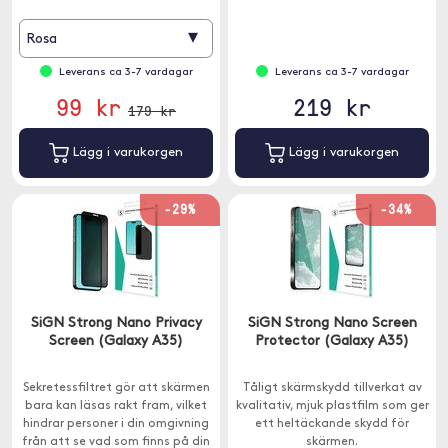
är tillverkat av härdat glas.
▾
Rosa
Leverans ca 3-7 vardagar
Leverans ca 3-7 vardagar
99 kr
219 kr
179 kr
Lägg i varukorgen
Lägg i varukorgen
-29%
-34%
SiGN Strong Nano Privacy
SiGN Strong Nano Screen
Screen (Galaxy A35)
Protector (Galaxy A35)
Sekretessfiltret gör att skärmen
Tåligt skärmskydd tillverkat av
bara kan läsas rakt fram, vilket
kvalitativ, mjuk plastfilm som ger
hindrar personer i din omgivning
ett heltäckande skydd för
från att se vad som finns på din
skärmen.