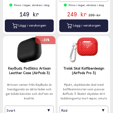
Finns i lager, skickas i dag
Finns i lager, skickas i dag
149 kr
249 kr
299 kr
Lägg i varukorgen
Lägg i varukorgen
-20%
KeyBudz PodSkinz Artisan
Trolsk Skal Kolfiberdesign
Leather Case (AirPods 3)
(AirPods Pro 3)
Artisan-serien från KeyBudz är
Mjukt, skyddande skal med
handgjorda av äkta läder och
kolfibermönster som passar
ger både känslan och doften av
AirPods 3. Skalet skyddar ditt
kvalité.
laddningsetui mot repor, smuts
och damm. Karbinhake ingår.
▾
▾
Svart
Röd