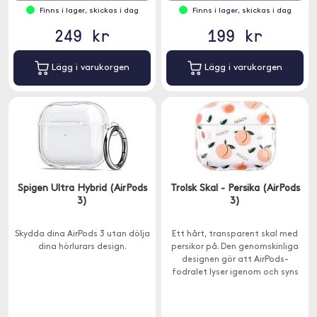
Finns i lager, skickas i dag
Finns i lager, skickas i dag
249 kr
199 kr
Lägg i varukorgen
Lägg i varukorgen
Spigen Ultra Hybrid (AirPods
Trolsk Skal - Persika (AirPods
3)
3)
Skydda dina AirPods 3 utan dölja
Ett hårt, transparent skal med
dina hörlurars design.
persikor på. Den genomskinliga
designen gör att AirPods-
fodralet lyser igenom och syns
samtidigt som det skyddas mot
repor, stötar och smuts.