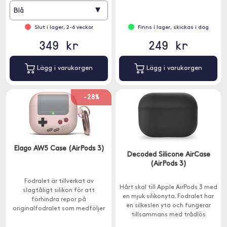
▾
Blå
Slut i lager, 2-6 veckor
Finns i lager, skickas i dag
349 kr
249 kr
Lägg i varukorgen
Lägg i varukorgen
-28%
Elago AW5 Case (AirPods 3)
Decoded Silicone AirCase
(AirPods 3)
Fodralet är tillverkat av
Hårt skal till Apple AirPods 3 med
slagtåligt silikon för att
en mjuk silikonyta. Fodralet har
förhindra repor på
en silkeslen yta och fungerar
originalfodralet som medföljer
tillsammans med trådlös
AirPods 3.
laddning.