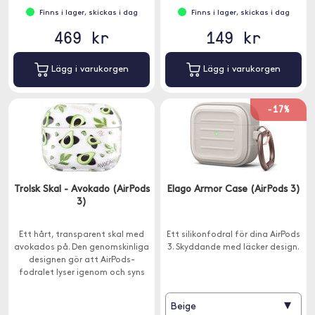
Finns i lager, skickas i dag
Finns i lager, skickas i dag
469 kr
149 kr
Lägg i varukorgen
Lägg i varukorgen
-17%
Trolsk Skal - Avokado (AirPods
Elago Armor Case (AirPods 3)
3)
Ett hårt, transparent skal med
Ett silikonfodral för dina AirPods
avokados på. Den genomskinliga
3. Skyddande med läcker design.
designen gör att AirPods-
fodralet lyser igenom och syns
samtidigt som det skyddas mot
repor, stötar och smuts.
▾
Beige