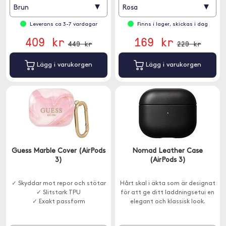
▾
▾
Brun
Rosa
Leverans ca 3-7 vardagar
Finns i lager, skickas i dag
409 kr
169 kr
449 kr
229 kr
Lägg i varukorgen
Lägg i varukorgen
Guess Marble Cover (AirPods
Nomad Leather Case
3)
(AirPods 3)
✓ Skyddar mot repor och stötar
Hårt skal i äkta som är designat
✓ Slitstark TPU
för att ge ditt laddningsetui en
✓ Exakt passform
elegant och klassisk look.