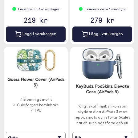
Leverans ca 3-7 vardagar
Leverans ca 3-7 vardagar
219 kr
279 kr
Lägg i varukorgen
Lägg i varukorgen
Guess Flower Cover (AirPods
3)
KeyBudz PodSkinz Elevate
Case (AirPods 3)
✓ Blommigt motiv
✓ Guldfärgad karbinhake
Tåligt skal i mjuk silikon som
✓ TPU
skyddar dina AirPods 3 mot
repor, smuts och stötar. Skalet
har en tunn passform och en
karbinhake ingår.
▾
▾