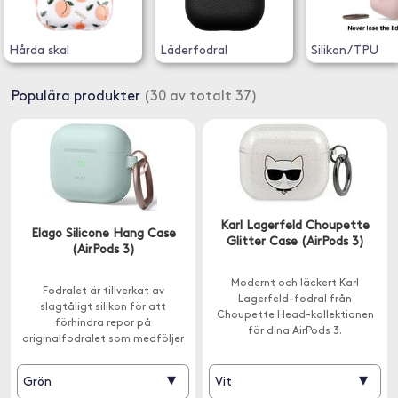
Hårda skal
Läderfodral
Silikon/TPU
Populära produkter
(30 av totalt 37)
Karl Lagerfeld Choupette
Elago Silicone Hang Case
Glitter Case (AirPods 3)
(AirPods 3)
Modernt och läckert Karl
Fodralet är tillverkat av
Lagerfeld-fodral från
slagtåligt silikon för att
Choupette Head-kollektionen
förhindra repor på
för dina AirPods 3.
originalfodralet som medföljer
AirPods 3. En hake medföljer.
▾
▾
Grön
Vit