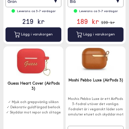
▾
▾
Grön
Blå
Leverans ca 3-7 vardagar
Leverans ca 3-7 vardagar
219 kr
189 kr
199 kr
Lägg i varukorgen
Lägg i varukorgen
Moshi Pebbo Luxe (AirPods 3)
Guess Heart Cover (AirPods
3)
Moshis Pebbo Luxe är ett AirPods
✓ Mjuk och greppvänlig silikon
3-fodral utöver det vanliga.
✓ Dekorativ guldfärgad berlock
Fodralet är i veganskt läder som
✓ Skyddar mot repor och slitage
omsluter etuiet och skyddar mot
repor och smuts. Det klarar
dessutom trådlös laddning.