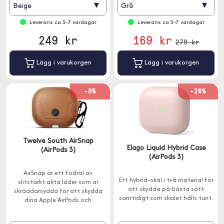
▾
▾
Beige
Grå
Leverans ca 3-7 vardagar
Leverans ca 3-7 vardagar
249 kr
169 kr
279 kr
Lägg i varukorgen
Lägg i varukorgen
-9%
-26%
Twelve South AirSnap
Elago Liquid Hybrid Case
(AirPods 3)
(AirPods 3)
AirSnap är ett fodral av
Ett hybrid-skal i två material för
slitstarkt äkta läder som är
att skydda på bästa sätt
skräddarsydda för att skydda
samtidigt som skalet hålls tunt.
dina Apple AirPods och
samtidigt alltid ha dem nära till
hands.