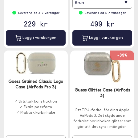
▾
Brun
Leverans ca 3-7 vardagar
Leverans ca 3-7 vardagar
229 kr
499 kr
Lägg i varukorgen
Lägg i varukorgen
-39%
Guess Grained Classic Logo
Case (AirPods Pro 3)
Guess Glitter Case (AirPods
3)
✓ Slitstark konstruktion
✓ Exakt passform
Ett TPU-fodral för dina Apple
✓ Praktisk karbinhake
AirPods 3. Det skyddande
fodralet har inbakat glitter som
gör att det syns i mängden.