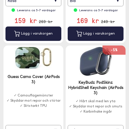
▾
▾
Rosa
Blå
Leverans ca 3-7 vardagar
Leverans ca 3-7 vardagar
159 kr
169 kr
269 kr
249 kr
Lägg i varukorgen
Lägg i varukorgen
-5%
Guess Camo Cover (AirPods
3)
KeyBudz PodSkinz
HybridShell Keychain (AirPods
3)
✓ Camouflagemönster
✓ Skyddar mot repor och stötar
✓ Hårt skal med len yta
✓ Slitstarkt TPU
✓ Skyddar mot repor och smuts
✓ Karbinhake ingår