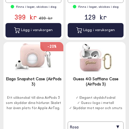
Finns i lager, skickas i dag
Finns i lager, skickas i dag
399 kr
129 kr
499 kr
Lägg i varukorgen
Lägg i varukorgen
-20%
Elago Snapshot Case (AirPods
Guess 4G Saffiano Case
3)
(AirPods 3)
Ett silikonskal till dina AirPods 3
✓ Elegant skyddsfodral
som skyddar dina hörlurar. Skalet
✓ Guess-logo i metall
har även plats för Apple AirTag.
✓ Skyddar mot repor och smuts
▾
Rosa