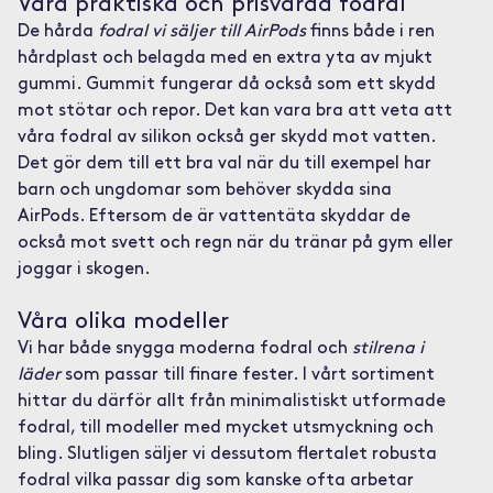
Våra praktiska och prisvärda fodral
De hårda
fodral vi säljer till AirPods
finns både i ren
hårdplast och belagda med en extra yta av mjukt
gummi. Gummit fungerar då också som ett skydd
mot stötar och repor. Det kan vara bra att veta att
våra fodral av silikon också ger skydd mot vatten.
Det gör dem till ett bra val när du till exempel har
barn och ungdomar som behöver skydda sina
AirPods. Eftersom de är vattentäta skyddar de
också mot svett och regn när du tränar på gym eller
joggar i skogen.
Våra olika modeller
Vi har både snygga moderna fodral och
stilrena i
läder
som passar till finare fester. I vårt sortiment
hittar du därför allt från minimalistiskt utformade
fodral, till modeller med mycket utsmyckning och
bling. Slutligen säljer vi dessutom flertalet robusta
fodral vilka passar dig som kanske ofta arbetar