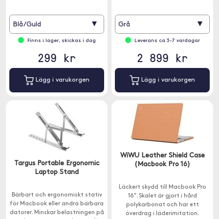
marmormönster som ger ett
unikt och stilrent intryck.
▾
▾
Blå/Guld
Grå
Finns i lager, skickas i dag
Leverans ca 3-7 vardagar
299 kr
2 899 kr
Lägg i varukorgen
Lägg i varukorgen
WiWU Leather Shield Case
Targus Portable Ergonomic
(Macbook Pro 16)
Laptop Stand
Läckert skydd till Macbook Pro
Bärbart och ergonomiskt stativ
16". Skalet är gjort i hård
för Macbook eller andra bärbara
polykarbonat och har ett
datorer. Minskar belastningen på
överdrag i läderimitation.