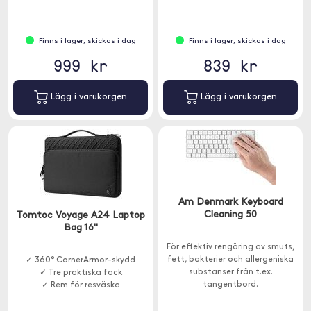
Finns i lager, skickas i dag
Finns i lager, skickas i dag
999 kr
839 kr
Lägg i varukorgen
Lägg i varukorgen
Am Denmark Keyboard
Cleaning 50
Tomtoc Voyage A24 Laptop
Bag 16''
För effektiv rengöring av smuts,
fett, bakterier och allergeniska
✓ 360° CornerArmor-skydd
substanser från t.ex.
✓ Tre praktiska fack
tangentbord.
✓ Rem för resväska