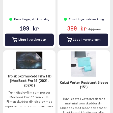
Finns i lager, skickas i dag
Finns i lager, skickas i dag
199 kr
399 kr
499 kr
Lägg i varukorgen
Lägg i varukorgen
Trolsk Skärmskydd Film HD
(MacBook Pro 16 (2021-
Kalusi Water Resistant Sleeve
2024))
(15")
Tunn displayfilm som passar
Macbook Pro 16" från 2021.
Tunn sleeve i vattenresistent
Filmen skyddar din display mot
material som skyddar din
repor och smuts samt minimerar
Macbook mot repor och stötar.
fula fingeravtryck och märken.
Litet fodral för din mus eller