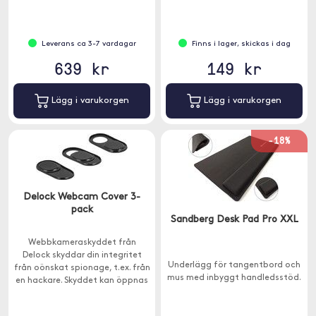
Leverans ca 3-7 vardagar
Finns i lager, skickas i dag
639 kr
149 kr
Lägg i varukorgen
Lägg i varukorgen
-18%
Delock Webcam Cover 3-
pack
Sandberg Desk Pad Pro XXL
Webbkameraskyddet från
Delock skyddar din integritet
Underlägg för tangentbord och
från oönskat spionage, t.ex. från
mus med inbyggt handledsstöd.
en hackare. Skyddet kan öppnas
och stängas med fingret.