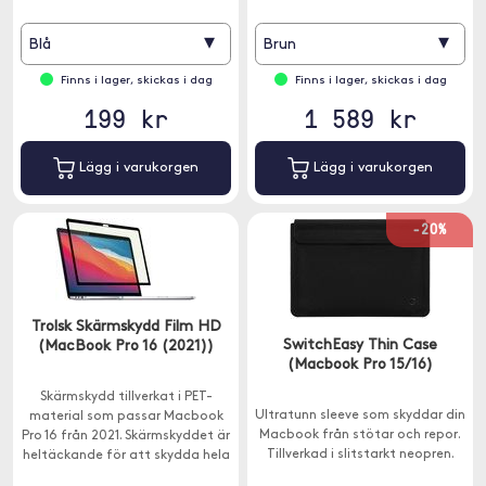
ml.
▾
▾
Blå
Brun
Finns i lager, skickas i dag
Finns i lager, skickas i dag
199 kr
1 589 kr
Lägg i varukorgen
Lägg i varukorgen
-20%
Trolsk Skärmskydd Film HD
SwitchEasy Thin Case
(MacBook Pro 16 (2021))
(Macbook Pro 15/16)
Skärmskydd tillverkat i PET-
Ultratunn sleeve som skyddar din
material som passar Macbook
Macbook från stötar och repor.
Pro 16 från 2021. Skärmskyddet är
Tillverkad i slitstarkt neopren.
heltäckande för att skydda hela
din display mot repor och smuts.