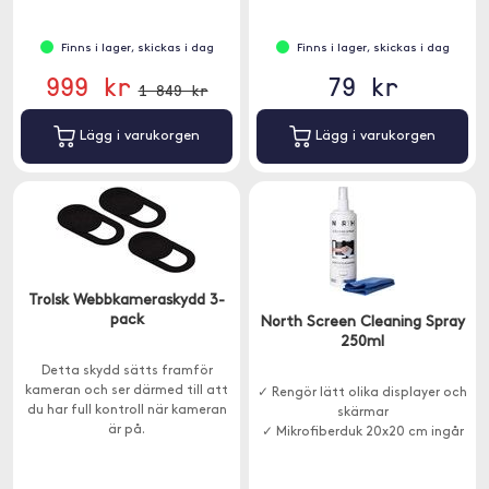
Finns i lager, skickas i dag
Finns i lager, skickas i dag
999 kr
79 kr
1 849 kr
Lägg i varukorgen
Lägg i varukorgen
Trolsk Webbkameraskydd 3-
pack
North Screen Cleaning Spray
250ml
Detta skydd sätts framför
kameran och ser därmed till att
✓ Rengör lätt olika displayer och
du har full kontroll när kameran
skärmar
är på.
✓ Mikrofiberduk 20x20 cm ingår