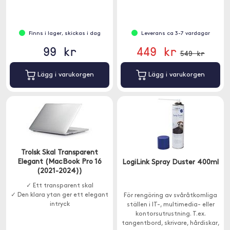
Finns i lager, skickas i dag
Leverans ca 3-7 vardagar
99 kr
449 kr
549 kr
Lägg i varukorgen
Lägg i varukorgen
Trolsk Skal Transparent
Elegant (MacBook Pro 16
LogiLink Spray Duster 400ml
(2021-2024))
✓ Ett transparent skal
✓ Den klara ytan ger ett elegant
För rengöring av svåråtkomliga
intryck
ställen i IT-, multimedia- eller
kontorsutrustning. T.ex.
tangentbord, skrivare, hårdiskar,