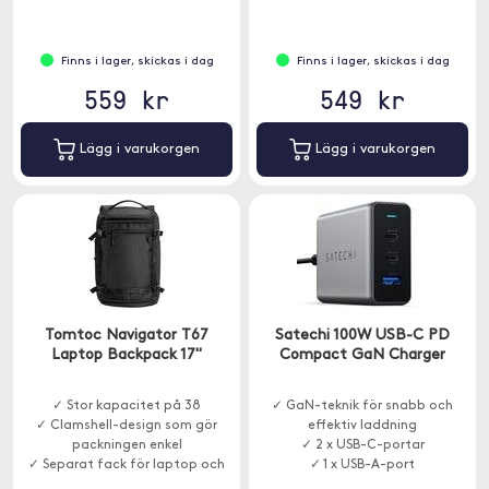
armrörelser.
Finns i lager, skickas i dag
Finns i lager, skickas i dag
559 kr
549 kr
Lägg i varukorgen
Lägg i varukorgen
Tomtoc Navigator T67
Satechi 100W USB-C PD
Laptop Backpack 17"
Compact GaN Charger
✓ Stor kapacitet på 38
✓ GaN-teknik för snabb och
✓ Clamshell-design som gör
effektiv laddning
packningen enkel
✓ 2 x USB-C-portar
✓ Separat fack för laptop och
✓ 1 x USB-A-port
surfplatta