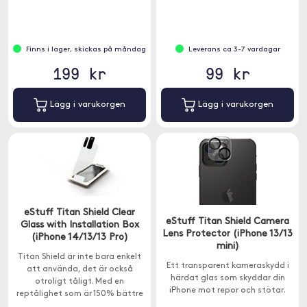
enkelt på din iPhone.
Finns i lager, skickas på måndag
Leverans ca 3-7 vardagar
199 kr
99 kr
Lägg i varukorgen
Lägg i varukorgen
eStuff Titan Shield Clear
eStuff Titan Shield Camera
Glass with Installation Box
Lens Protector (iPhone 13/13
(iPhone 14/13/13 Pro)
mini)
Titan Shield är inte bara enkelt
Ett transparent kameraskydd i
att använda, det är också
härdat glas som skyddar din
otroligt tåligt. Med en
iPhone mot repor och stötar.
reptålighet som är 150% bättre
än stål och en 9H-hårdhet.