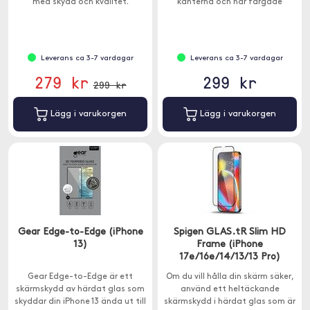
med skydd och kvalitet.
kanterna och har färgade
kanter.
Leverans ca 3-7 vardagar
Leverans ca 3-7 vardagar
279 kr
299 kr
299 kr
Lägg i varukorgen
Lägg i varukorgen
Gear Edge-to-Edge (iPhone
Spigen GLAS.tR Slim HD
13)
Frame (iPhone
17e/16e/14/13/13 Pro)
Gear Edge-to-Edge är ett
Om du vill hålla din skärm säker,
skärmskydd av härdat glas som
använd ett heltäckande
skyddar din iPhone 13 ända ut till
skärmskydd i härdat glas som är