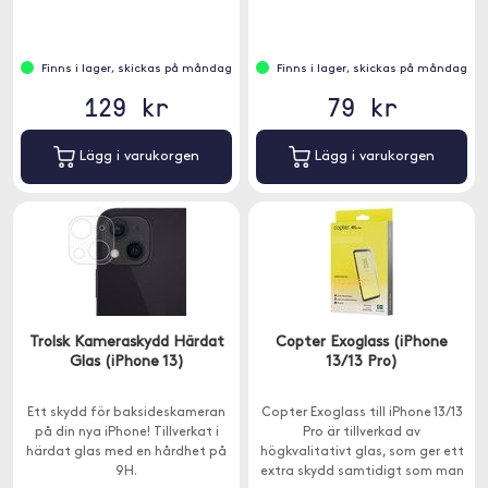
endast kan ses rakt framifrån
för att förhindra nyfikna blickar
från sidan.
Finns i lager, skickas på måndag
Finns i lager, skickas på måndag
129 kr
79 kr
Lägg i varukorgen
Lägg i varukorgen
Trolsk Kameraskydd Härdat
Copter Exoglass (iPhone
Glas (iPhone 13)
13/13 Pro)
Ett skydd för baksideskameran
Copter Exoglass till iPhone 13/13
på din nya iPhone! Tillverkat i
Pro är tillverkad av
härdat glas med en hårdhet på
högkvalitativt glas, som ger ett
9H.
extra skydd samtidigt som man