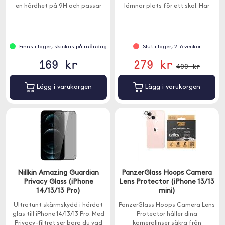
en hårdhet på 9H och passar
lämnar plats för ett skal. Har
iPhone 13/13 Pro.
sekretessfilter.
Finns i lager, skickas på måndag
Slut i lager, 2-6 veckor
169 kr
279 kr
499 kr
Lägg i varukorgen
Lägg i varukorgen
Nillkin Amazing Guardian
PanzerGlass Hoops Camera
Privacy Glass (iPhone
Lens Protector (iPhone 13/13
14/13/13 Pro)
mini)
Ultratunt skärmskydd i härdat
PanzerGlass Hoops Camera Lens
glas till iPhone 14/13/13 Pro. Med
Protector håller dina
Privacy-filtret ser bara du vad
kameralinser säkra från