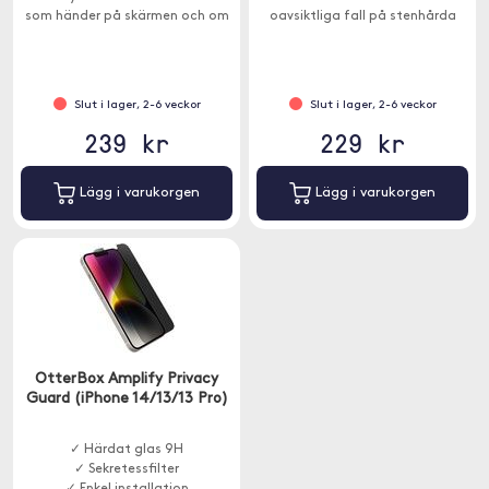
som händer på skärmen och om
oavsiktliga fall på stenhårda
någon kollar från sidan ser de
golv, stötar mot skarpa hörn och
endast en svart skärm.
skavande nycklar i fickan.
Slut i lager, 2-6 veckor
Slut i lager, 2-6 veckor
239 kr
229 kr
Lägg i varukorgen
Lägg i varukorgen
OtterBox Amplify Privacy
Guard (iPhone 14/13/13 Pro)
✓ Härdat glas 9H
✓ Sekretessfilter