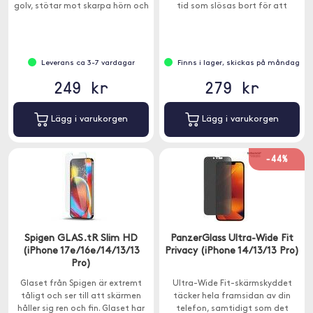
golv, stötar mot skarpa hörn och
tid som slösas bort för att
nycklar i fickan.
uppnå den bästa passformen.
Leverans ca 3-7 vardagar
Finns i lager, skickas på måndag
249 kr
279 kr
Lägg i varukorgen
Lägg i varukorgen
-44%
Spigen GLAS.tR Slim HD
PanzerGlass Ultra-Wide Fit
(iPhone 17e/16e/14/13/13
Privacy (iPhone 14/13/13 Pro)
Pro)
Glaset från Spigen är extremt
Ultra-Wide Fit-skärmskyddet
tåligt och ser till att skärmen
täcker hela framsidan av din
håller sig ren och fin. Glaset har
telefon, samtidigt som det