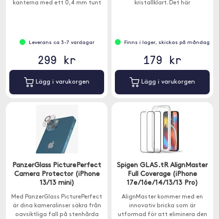
kanterna med ett 0,4 mm tunt
kristallklart. Det här
kristallklart härdat glaslager.
skärmskyddet har en svart ram
och är designat för att passa
med alla skal från Spigen.
Leverans ca 3-7 vardagar
Finns i lager, skickas på måndag
299 kr
179 kr
Lägg i varukorgen
Lägg i varukorgen
PanzerGlass PicturePerfect
Spigen GLAS.tR AlignMaster
Camera Protector (iPhone
Full Coverage (iPhone
13/13 mini)
17e/16e/14/13/13 Pro)
Med PanzerGlass PicturePerfect
AlignMaster kommer med en
är dina kameralinser säkra från
innovativ bricka som är
oavsiktliga fall på stenhårda
utformad för att eliminera den