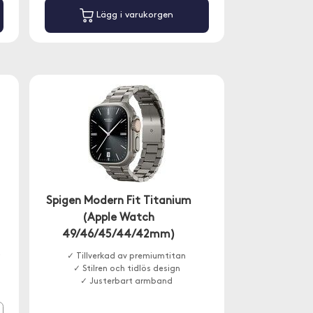
Lägg i varukorgen
Spigen Modern Fit Titanium
(Apple Watch
49/46/45/44/42mm)
✓ Tillverkad av premiumtitan
✓ Stilren och tidlös design
✓ Justerbart armband