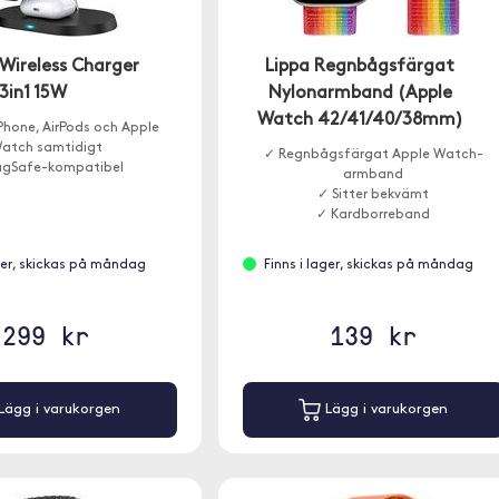
Wireless Charger
Lippa Regnbågsfärgat
3in1 15W
Nylonarmband (Apple
Watch 42/41/40/38mm)
Phone, AirPods och Apple
atch samtidigt
✓ Regnbågsfärgat Apple Watch-
gSafe-kompatibel
armband
✓ Sitter bekvämt
✓ Kardborreband
ager, skickas på måndag
Finns i lager, skickas på måndag
299 kr
139 kr
Lägg i varukorgen
Lägg i varukorgen