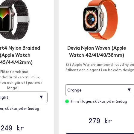
rt4 Nylon Braided
Devia Nylon Woven (Apple
(Apple Watch
Watch 42/41/40/38mm)
/45/44/42mm)
Ett Apple Watch-armband i vävd nylon
Stilrent och elegant i en bekväm design
 Flätat armband
et är tillverkat i mjuk,
ylon och går att justera i
längd
▾
Orange
▾
light
Finns i lager, skickas på måndag
ager, skickas på måndag
279 kr
249 kr