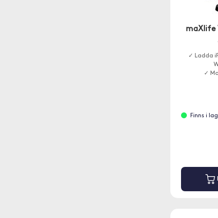
maXlife 
✓ Ladda i
W
✓ Ma
Finns i l