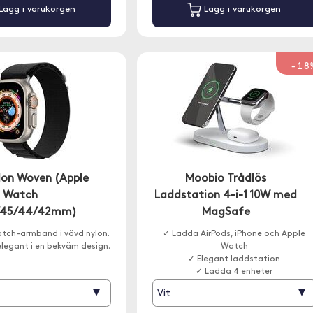
Lägg i varukorgen
Lägg i varukorgen
-18
lon Woven (Apple
Moobio Trådlös
Watch
Laddstation 4-i-1 10W med
/45/44/42mm)
MagSafe
atch-armband i vävd nylon.
✓ Ladda AirPods, iPhone och Apple
 elegant i en bekväm design.
Watch
✓ Elegant laddstation
✓ Ladda 4 enheter
▾
▾
Vit