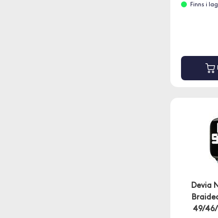
Finns i l
Devia 
Braide
49/46