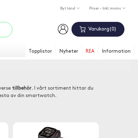
Byt land
Priser - Inkl. moms
Varukorg
0
Topplistor
Nyheter
REA
Information
verse
tillbehör
. I vårt sortiment hittar du
esta av din smartwatch.