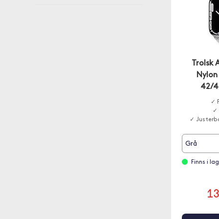
Trolsk
Nylon
42/4
✓ 
✓ 
✓ Justerb
Grå
Finns i l
1