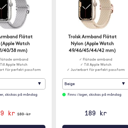
 Armband Flätat
Trolsk Armband Flätat
 (Apple Watch
Nylon (Apple Watch
1/40/38 mm)
49/46/45/44/42 mm)
Flätade armband
✓ Flätade armband
Till Apple Watch
✓ Till Apple Watch
art för perfekt passform
✓ Justerbart för perfekt passform
▾
▾
Beige
ager, skickas på måndag
Finns i lager, skickas på måndag
39 kr
189 kr
189 kr