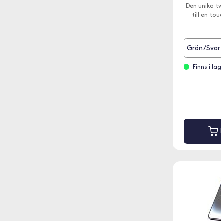
Den unika t
till en tou
Grön/Svar
Finns i l