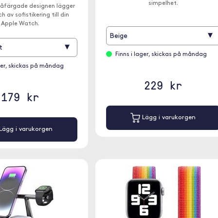
simpelhet.
våfärgade designen lägger
ch av sofistikering till din
Apple Watch.
▾
Beige
▾
t
Finns i lager, skickas på måndag
ager, skickas på måndag
229 kr
179 kr
Lägg i varukorgen
Lägg i varukorgen