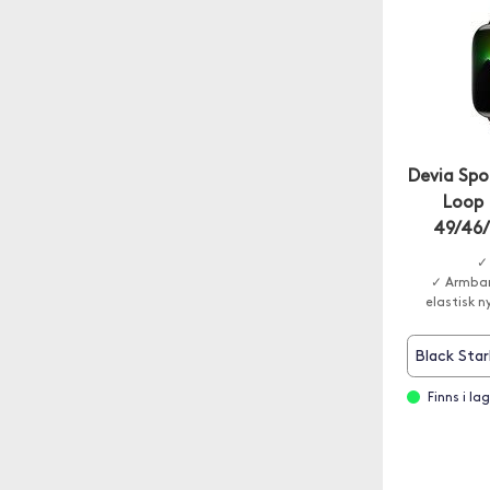
Devia Spo
Loop 
49/46
✓
✓ Armband
elastisk n
Black Star
Finns i l