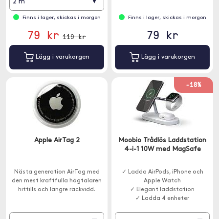
▾
2 m
Finns i lager, skickas i morgon
Finns i lager, skickas i morgon
79 kr
79 kr
119 kr
Lägg i varukorgen
Lägg i varukorgen
-18%
Apple AirTag 2
Moobio Trådlös Laddstation
4-i-1 10W med MagSafe
Nästa generation AirTag med
✓ Ladda AirPods, iPhone och
den mest kraftfulla högtalaren
Apple Watch
hittills och längre räckvidd.
✓ Elegant laddstation
✓ Ladda 4 enheter