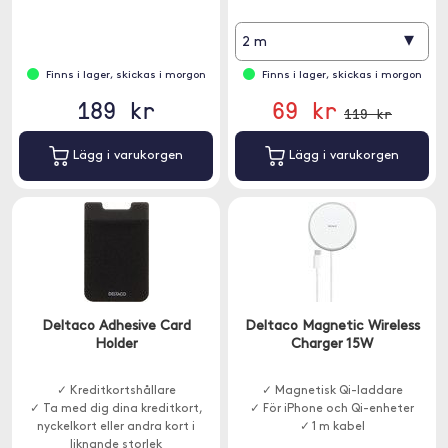
▾
2 m
Finns i lager, skickas i morgon
Finns i lager, skickas i morgon
189 kr
69 kr
119 kr
Lägg i varukorgen
Lägg i varukorgen
Deltaco Adhesive Card
Deltaco Magnetic Wireless
Holder
Charger 15W
✓ Kreditkortshållare
✓ Magnetisk Qi-laddare
✓ Ta med dig dina kreditkort,
✓ För iPhone och Qi-enheter
nyckelkort eller andra kort i
✓ 1 m kabel
liknande storlek