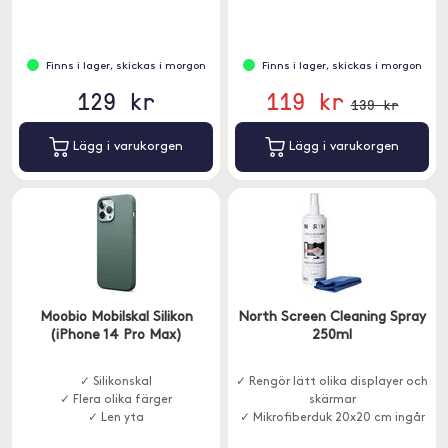
Finns i lager, skickas i morgon
Finns i lager, skickas i morgon
129 kr
119 kr
139 kr
Lägg i varukorgen
Lägg i varukorgen
Moobio Mobilskal Silikon
North Screen Cleaning Spray
(iPhone 14 Pro Max)
250ml
✓ Silikonskal
✓ Rengör lätt olika displayer och
✓ Flera olika färger
skärmar
✓ Len yta
✓ Mikrofiberduk 20x20 cm ingår