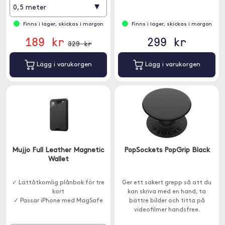
▾
0,5 meter
Finns i lager, skickas i morgon
Finns i lager, skickas i morgon
189 kr
299 kr
329 kr
Lägg i varukorgen
Lägg i varukorgen
Mujjo Full Leather Magnetic
PopSockets PopGrip Black
Wallet
✓ Lättåtkomlig plånbok för tre
Ger ett säkert grepp så att du
kort
kan skriva med en hand, ta
✓ Passar iPhone med MagSafe
bättre bilder och titta på
videofilmer handsfree.