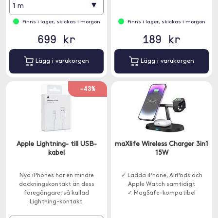
▾
1 m
Finns i lager, skickas i morgon
Finns i lager, skickas i morgon
699 kr
189 kr
Lägg i varukorgen
Lägg i varukorgen
-43%
Apple Lightning- till USB-
maXlife Wireless Charger 3in1
kabel
15W
Nya iPhones har en mindre
✓ Ladda iPhone, AirPods och
dockningskontakt än dess
Apple Watch samtidigt
föregångare, så kallad
✓ MagSafe-kompatibel
Lightning-kontakt.