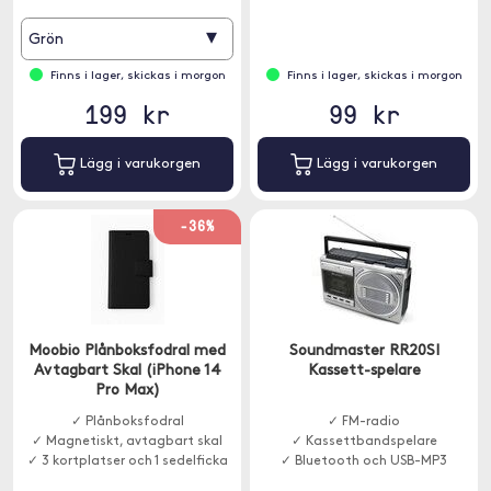
▾
Grön
Finns i lager, skickas i morgon
Finns i lager, skickas i morgon
199 kr
99 kr
Lägg i varukorgen
Lägg i varukorgen
-36%
Moobio Plånboksfodral med
Soundmaster RR20SI
Avtagbart Skal (iPhone 14
Kassett-spelare
Pro Max)
✓ Plånboksfodral
✓ FM-radio
✓ Magnetiskt, avtagbart skal
✓ Kassettbandspelare
✓ 3 kortplatser och 1 sedelficka
✓ Bluetooth och USB-MP3