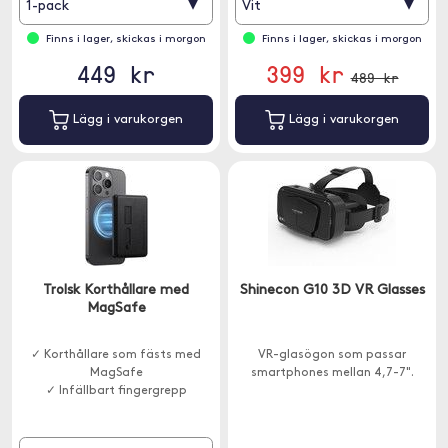
▾
▾
1-pack
Vit
Finns i lager, skickas i morgon
Finns i lager, skickas i morgon
449 kr
399 kr
489 kr
Lägg i varukorgen
Lägg i varukorgen
Trolsk Korthållare med
Shinecon G10 3D VR Glasses
MagSafe
✓ Korthållare som fästs med
VR-glasögon som passar
MagSafe
smartphones mellan 4,7-7".
✓ Infällbart fingergrepp