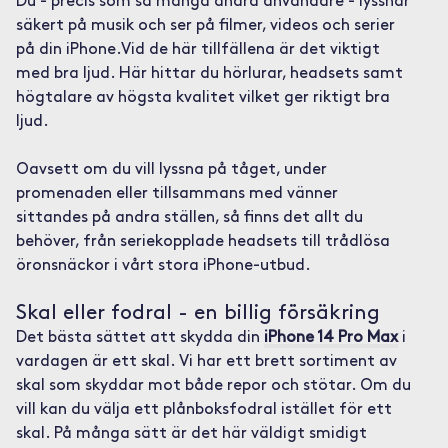
Du - precis som så många andra användare - lyssnar
säkert på musik och ser på filmer, videos och serier
på din iPhone.Vid de här tillfällena är det viktigt
med bra ljud. Här hittar du hörlurar, headsets samt
högtalare av högsta kvalitet vilket ger riktigt bra
ljud.
Oavsett om du vill lyssna på tåget, under
promenaden eller tillsammans med vänner
sittandes på andra ställen, så finns det allt du
behöver, från seriekopplade headsets till trådlösa
öronsnäckor i vårt stora iPhone-utbud.
Skal eller fodral - en billig försäkring
Det bästa sättet att skydda din
iPhone 14 Pro Max
i
vardagen är ett skal. Vi har ett brett sortiment av
skal som skyddar mot både repor och stötar. Om du
vill kan du välja ett plånboksfodral istället för ett
skal. På många sätt är det här väldigt smidigt