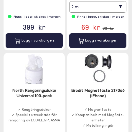
▾
2 m
Finns i lager, skickas i morgon
Finns i lager, skickas i morgon
399 kr
69 kr
99 kr
Lägg i varukorgen
Lägg i varukorgen
North Rengöringsdukar
Brodit Magnetfäste 217066
Universal 100-pack
(iPhone)
✓ Rengöringsdukar
✓ Magnetfäste
✓ Speciellt utvecklade för
✓ Kompatibelt med MagSafe-
rengöring av LCD/LED/PLASMA
enheter
✓ Metallring ingår