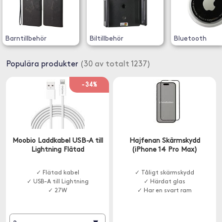
Barntillbehör
Biltillbehör
Bluetooth
Populära produkter
(30 av totalt 1237)
-34%
Moobio Laddkabel USB-A till
Hajfenan Skärmskydd
Lightning Flätad
(iPhone 14 Pro Max)
✓ Flätad kabel
✓ Tåligt skärmskydd
✓ USB-A till Lightning
✓ Härdat glas
✓ 27W
✓ Har en svart ram