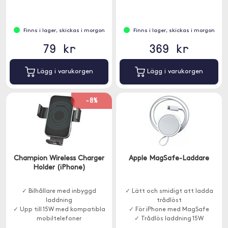
Finns i lager, skickas i morgon
Finns i lager, skickas i morgon
79 kr
369 kr
Lägg i varukorgen
Lägg i varukorgen
-8%
Champion Wireless Charger
Apple MagSafe-Laddare
Holder (iPhone)
✓ Bilhållare med inbyggd
✓ Lätt och smidigt att ladda
laddning
trådlöst
✓ Upp till 15W med kompatibla
✓ För iPhone med MagSafe
mobiltelefoner
✓ Trådlös laddning 15W