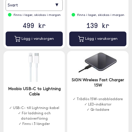
▾
Svart
Finns i lager, skickas i morgon
Finns i lager, skickas i morgon
499 kr
139 kr
Lägg i varukorgen
Lägg i varukorgen
SiGN Wireless Fast Charger
15W
Moobio USB-C to Lightning
Cable
✓ Trådlös 15W-snabbladdare
✓ LED-indikator
✓ USB-C- till Lightning-kabel
✓ Qi-laddare
✓ För laddning och
dataöverföring
✓ Finns i 3 längder