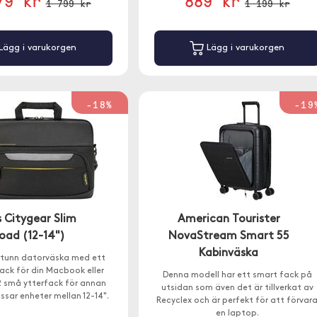
79 kr
889 kr
1 799 kr
1 199 kr
Lägg i varukorgen
Lägg i varukorgen
-18%
-19
 Citygear Slim
American Tourister
oad (12-14")
NovaStream Smart 55
Kabinväska
 tunn datorväska med ett
ack för din Macbook eller
Denna modell har ett smart fack på
2 små ytterfack för annan
utsidan som även det är tillverkat av
ssar enheter mellan 12-14".
Recyclex och är perfekt för att förvar
en laptop.