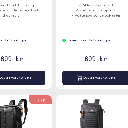
erat fack för laptop
✓ 24 liters kapacitet
avvisande material och
✓ Vadderat laptopfack
dragkedjor
✓ Vattenavvisande polyester
ca 3-7 vardagar
Leverans ca 3-7 vardagar
899 kr
699 kr
Lägg i varukorgen
Lägg i varukorgen
-37%