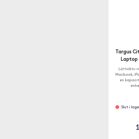
Targus C
Laptop R
Lättvikts-r
Macbook, iPa
en kapacit
enhe
Slut i lag