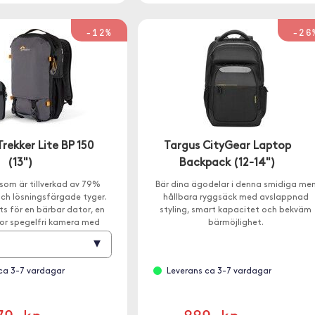
-12%
-26
rekker Lite BP 150
Targus CityGear Laptop
(13")
Backpack (12-14")
som är tillverkad av 79%
Bär dina ägodelar i denna smidiga me
ch lösningsfärgade tyger.
hållbara ryggsäck med avslappnad
ts för en bärbar dator, en
styling, smart kapacitet och bekväm
or spegelfri kamera med
bärmöjlighet.
terat plus 1-2 små objektiv.
▾
ca 3-7 vardagar
Leverans ca 3-7 vardagar