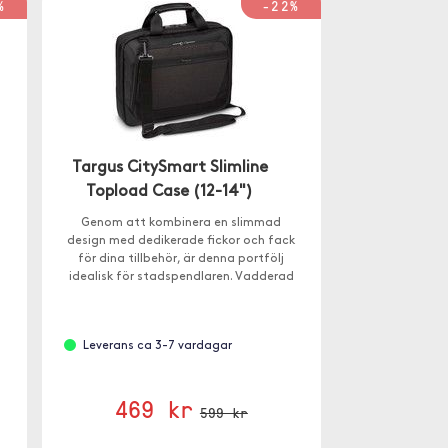
%
-22%
Targus CitySmart Slimline
Topload Case (12-14")
Genom att kombinera en slimmad
design med dedikerade fickor och fack
för dina tillbehör, är denna portfölj
idealisk för stadspendlaren. Vadderad
justerbar axelrem säkerställer komfort
när du bär.
Leverans ca 3-7 vardagar
469 kr
599 kr