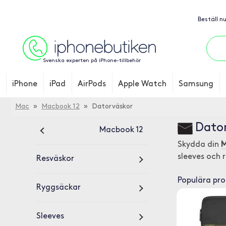
Beställ n
Svenska experten på iPhone-tillbehör
iPhone
iPad
AirPods
Apple Watch
Samsung
Mac
»
Macbook 12
» Datorväskor
Dator
Macbook 12
Skydda din
M
sleeves och 
Resväskor
Populära pr
Ryggsäckar
Sleeves