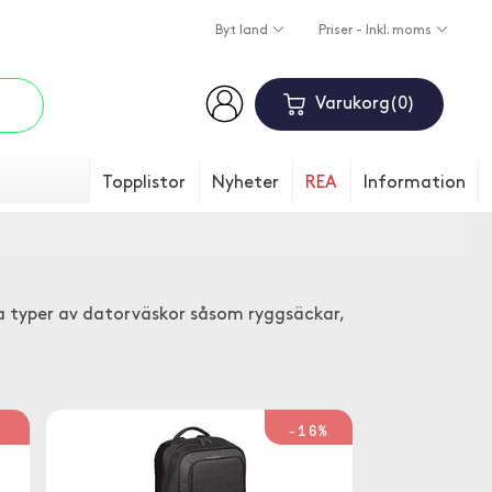
Byt land
Priser - Inkl. moms
Varukorg
0
Topplistor
Nyheter
REA
Information
la typer av datorväskor såsom ryggsäckar,
%
-16%