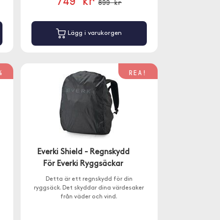
749 kr
899 kr
Lägg i varukorgen
%
REA!
Everki Shield - Regnskydd
För Everki Ryggsäckar
Detta är ett regnskydd för din
ryggsäck. Det skyddar dina värdesaker
från väder och vind.
a