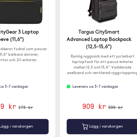
ityGear 3 Laptop
Targus CitySmart
eeve (11,6")
Advanced Laptop Backpack
(12,5-15,6")
vadderat fodral som passar
 11,6" bärbara datorer,
Rymlig ryggsäck med ett justerbart
attor och 2i1-enheter.
laptopfack för att passa enheter
mellan 12,5 och 15,6". Vadderade
axelband och ventilerad ryggstoppnin
säkerställer komfort även när du bär e
tung last.
ca 3-7 vardagar
Leverans ca 3-7 vardagar
79 kr
909 kr
279 kr
999 kr
Lägg i varukorgen
Lägg i varukorgen