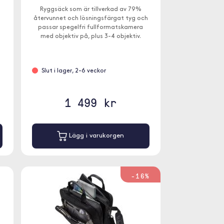
Ryggsäck som är tillverkad av 79%
återvunnet och lösningsfärgat tyg och
passar spegelfri fullformatskamera
med objektiv på, plus 3-4 objektiv.
Väskan har även plats för en 13"-bärbar
dator.
Slut i lager, 2-6 veckor
1 499 kr
Lägg i varukorgen
-16%