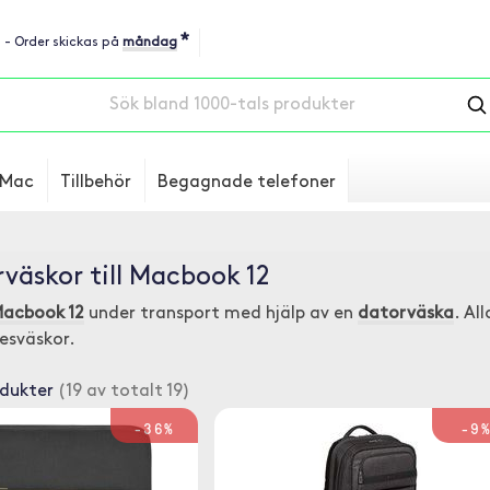
*
u - Order skickas på
måndag
Mac
Tillbehör
Begagnade telefoner
väskor till Macbook 12
acbook 12
under transport med hjälp av en
datorväska
. Al
resväskor.
odukter
(19 av totalt 19)
-36%
-9