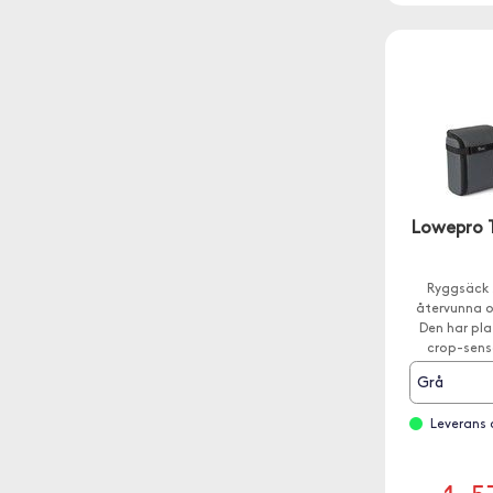
Lowepro T
Ryggsäck 
återvunna o
Den har pla
crop-sens
objektiv mon
Grå
Leverans 