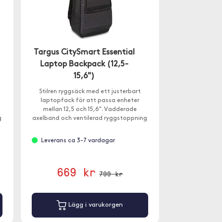
Targus CitySmart Essential
Laptop Backpack (12,5-
15,6")
Stilren ryggsäck med ett justerbart
laptopfack för att passa enheter
mellan 12,5 och 15,6". Vadderade
g
axelband och ventilerad ryggstoppning
n
säkerställer komfort även när du bär en
tung last.
Leverans ca 3-7 vardagar
669 kr
799 kr
Lägg i varukorgen