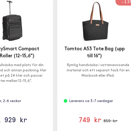
-13
itySmart Compact
Tomtoc A53 Tote Bag (upp
oller (12-15,6")
till 16")
ullväska med plats för din
Rymlig handväska i vattenavvisande
d och annan packning. Har
material och ett separat fack för en
et på 24 liter och passar
Macbook eller iPad.
ter mellan 12-15,6".
er, 2-6 veckor
Leverans ca 3-7 vardagar
1 929 kr
749 kr
859 kr