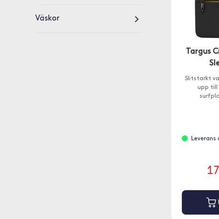
Väskor
Targus C
Sl
Slitstarkt 
upp till
surfpl
Leverans 
1