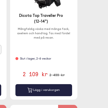
Dicota Top Traveller Pro
(12-14")
Mångfaldig väska med många fack,
axelrem och handtag. Tas med fördel
med på resan.
Slut i lager, 2-6 veckor
2 109 kr
2 499 kr
Lägg i varukorgen