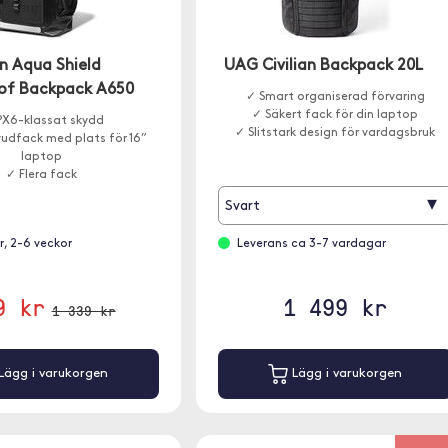
n Aqua Shield
UAG Civilian Backpack 20L
of Backpack A650
✓ Smart organiserad förvaring
✓ Säkert fack för din laptop
PX6-klassat skydd
✓ Slitstark design för vardagsbruk
vudfack med plats för 16”
laptop
✓ Flera fack
▾
Svart
er, 2-6 veckor
Leverans ca 3-7 vardagar
9 kr
1 499 kr
1 339 kr
Lägg i varukorgen
Lägg i varukorgen