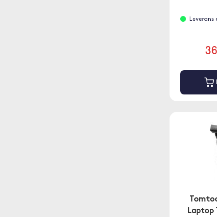
Leverans 
3
Tomtoc
Laptop 