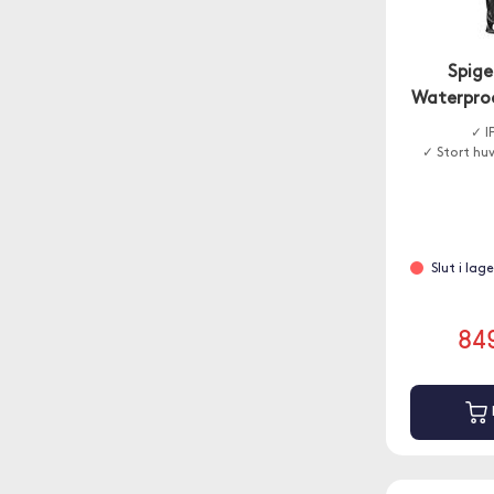
Spige
Waterpro
✓ I
✓ Stort hu
Slut i lag
84