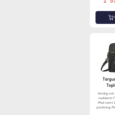
1 5
Targus
Topl
Smidig och
vadderat f
iPad samt 
packning. Pa