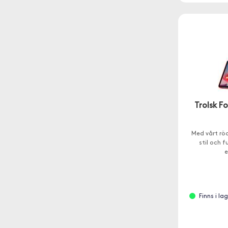
Trolsk F
Med vårt rö
stil och 
e
Finns i l