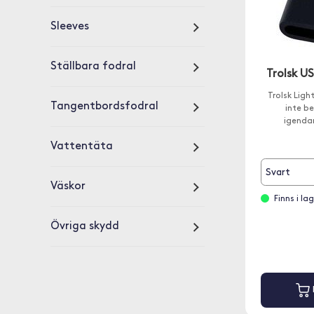
Sleeves
Ställbara fodral
Trolsk 
Trolsk Ligh
Tangentbordsfodral
inte b
igenda
Vattentäta
Svart
Väskor
Finns i l
Övriga skydd