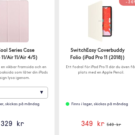
-36
ool Series Case
SwitchEasy Coverbuddy
 11/Air 11/Air 4/5)
Folio (iPad Pro 11 (2018))
 en vikbar framsida och en
Ett fodral för iPad Pro 11 där du även få
baksida som låter din iPads
plats med en Apple Pencil.
sign lysa igenom.
▾
ager, skickas på måndag
Finns i lager, skickas på måndag
329 kr
349 kr
549 kr