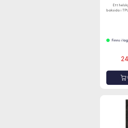
Ett hels
baksida i TP
Finns i l
2