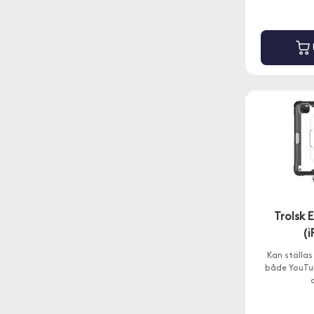
Trolsk 
(i
Kan ställas 
både YouTub