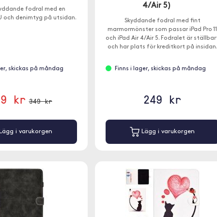
4/Air 5)
kyddande fodral med en
U och denimtyg på utsidan.
Skyddande fodral med fint
marmormönster som passar iPad Pro 1
och iPad Air 4/Air 5. Fodralet är ställbar
och har plats för kreditkort på insidan
ager, skickas på måndag
Finns i lager, skickas på måndag
49 kr
249 kr
349 kr
Lägg i varukorgen
Lägg i varukorgen