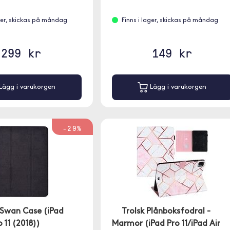
ager, skickas på måndag
Finns i lager, skickas på måndag
299 kr
149 kr
Lägg i varukorgen
Lägg i varukorgen
-29%
wan Case (iPad
Trolsk Plånboksfodral -
o 11 (2018))
Marmor (iPad Pro 11/iPad Air