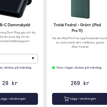
USB-C Dammskydd
Trolsk Fodral - Grönt (iPad
Pro 11)
tning Dust Plug gör att du
ehöver oroa dig för en
Ge din iPad Pro 11 en uppfriskande touc
mmad laddningsport.
av natur med vårt ställbara, gröna
iPad-fodral!
▾
ager, skickas på måndag
Finns i lager, skickas på måndag
29 kr
269 kr
Lägg i varukorgen
Lägg i varukorgen