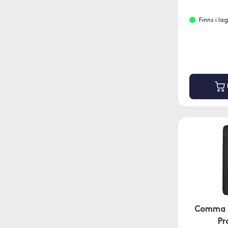
Finns i l
Comma S
Pr