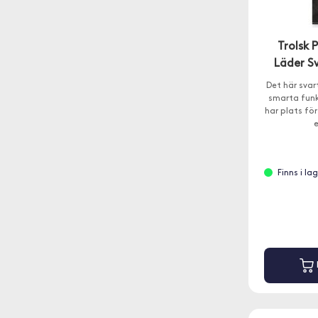
Trolsk 
Läder Sv
Det här svart
smarta funkt
har plats fö
e
Finns i l