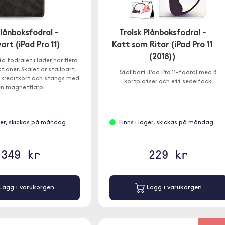
Plånboksfodral -
Trolsk Plånboksfodral -
art (iPad Pro 11)
Katt som Ritar (iPad Pro 11
(2018))
a fodralet i läder har flera
ioner. Skalet är ställbart,
Ställbart iPad Pro 11-fodral med 3
r kreditkort och stängs med
kortplatser och ett sedelfack.
n magnetflärp.
ager, skickas på måndag
Finns i lager, skickas på måndag
349 kr
229 kr
Lägg i varukorgen
Lägg i varukorgen