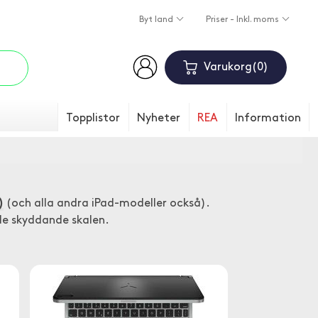
Byt land
Priser - Inkl. moms
Varukorg
0
Topplistor
Nyheter
REA
Information
)
(och alla andra iPad-modeller också).
de skyddande skalen.