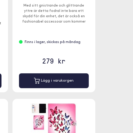
Med sitt gnistrande och glittrande
yttre är detta fodral inte bara ett
skydd för din enhet, det är också en
1
fashionabel accessoar som kommer
t
att få dig att sticka ut ur mängden.
.
Finns i lager, skickas på måndag
279 kr
Lägg i varukorgen