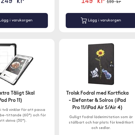
249 kr
149 kr
199 kr
Lägg i varukorgen
Lägg i varukorgen
Extra Tåligt Skal
Trolsk Fodral med Kortficka
Pad Pro 11)
- Elefanter & Solros (iPad
Pro 11/iPad Air 5/Air 4)
i två vinklar för att passa
e-tittande (60°) och för
Gulligt fodral läderimitation som är
att skriva (30°).
ställbart och har plats för kreditkort
och sedlar.