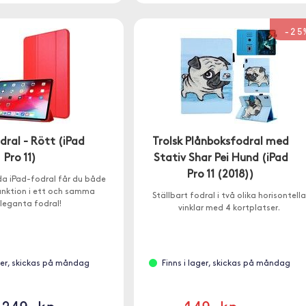
-25
odral - Rött (iPad
Trolsk Plånboksfodral med
Pro 11)
Stativ Shar Pei Hund (iPad
Pro 11 (2018))
da iPad-fodral får du både
funktion i ett och samma
Ställbart fodral i två olika horisontella
leganta fodral!
vinklar med 4 kortplatser.
ager, skickas på måndag
Finns i lager, skickas på måndag