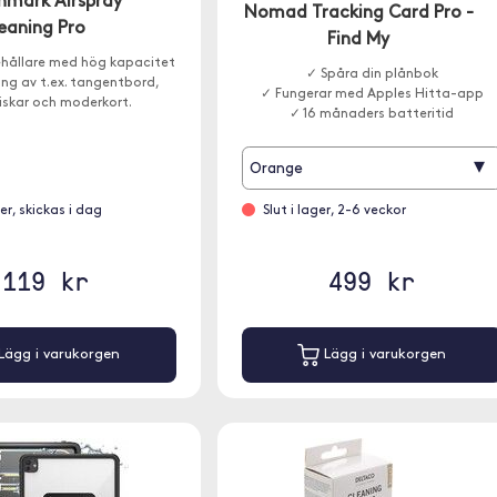
mark Airspray
Nomad Tracking Card Pro -
eaning Pro
Find My
behållare med hög kapacitet
✓ Spåra din plånbok
ing av t.ex. tangentbord,
✓ Fungerar med Apples Hitta-app
iskar och moderkort.
✓ 16 månaders batteritid
▾
Orange
ger, skickas i dag
Slut i lager, 2-6 veckor
119 kr
499 kr
Lägg i varukorgen
Lägg i varukorgen