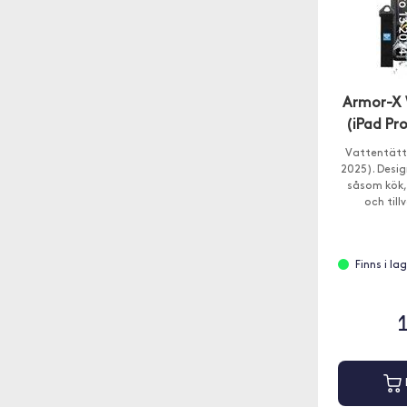
Armor-X 
(iPad Pr
Vattentätt s
2025). Desig
såsom kök,
och til
Finns i la