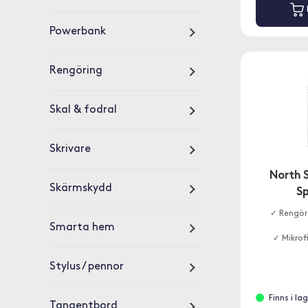
Powerbank
Rengöring
Skal & fodral
Skrivare
North 
Skärmskydd
S
✓ Rengör 
Smarta hem
✓ Mikrof
Stylus / pennor
Finns i la
Tangentbord