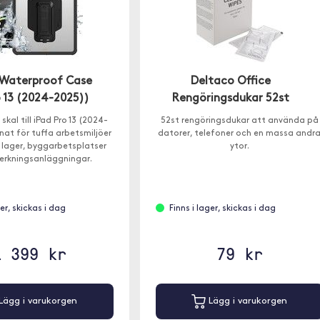
Waterproof Case
Deltaco Office
o 13 (2024-2025))
Rengöringsdukar 52st
kal till iPad Pro 13 (2024-
52st rengöringsdukar att använda på
nat för tuffa arbetsmiljöer
datorer, telefoner och en massa andr
 lager, byggarbetsplatser
ytor.
lverkningsanläggningar.
ger, skickas i dag
Finns i lager, skickas i dag
1 399 kr
79 kr
Lägg i varukorgen
Lägg i varukorgen