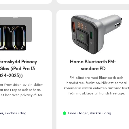
kärmskydd Privacy
Hama Bluetooth FM-
las (iPad Pro 13
sändare PD
024-2025))
FM-sändare med Bluetooth och
handsfree-funktion. När ett samtal
er framsidan av din skärm
kommer in växlar enheten automatisk
ar mot repor och stötar.
från musikläge till handsfreeläge.
t har även privacy-filter.
ger, skickas i dag
Finns i lager, skickas i dag