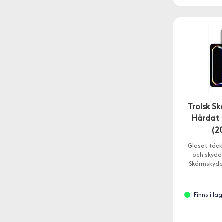
Trolsk S
Härdat G
(2
Glaset täck
och skydd
Skärmskydde
Finns i la