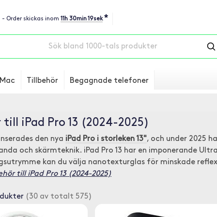
*
u - Order skickas inom
11h 30min 18sek
Mac
Tillbehör
Begagnade telefoner
 till iPad Pro 13 (2024-2025)
anserades den nya
iPad Pro i storleken 13"
, och under 2025 h
anda och skärmteknik. iPad Pro 13 har en imponerande Ult
ngsutrymme kan du välja nanotexturglas för minskade reflex
ehör till iPad Pro 13 (2024-2025)
odukter
(30 av totalt 575)