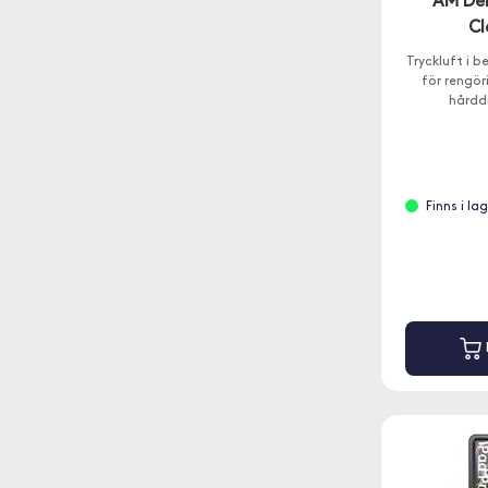
AM Den
Cl
Tryckluft i 
för rengör
hårdd
Finns i la