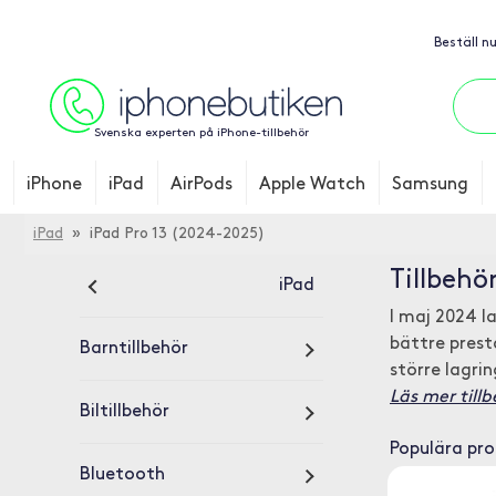
Beställ n
Svenska experten på iPhone-tillbehör
iPhone
iPad
AirPods
Apple Watch
Samsung
iPad
» iPad Pro 13 (2024-2025)
Tillbehör
iPad
I maj 2024 l
bättre prest
Barntillbehör
större lagri
Läs mer tillb
Biltillbehör
Populära pr
Bluetooth