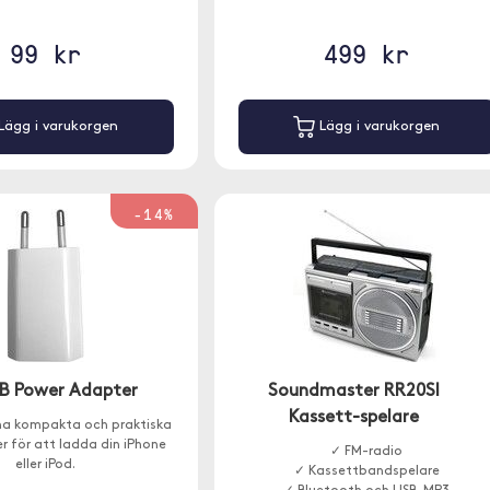
99 kr
499 kr
Lägg i varukorgen
Lägg i varukorgen
-14%
B Power Adapter
Soundmaster RR20SI
Kassett-spelare
a kompakta och praktiska
 för att ladda din iPhone
✓ FM-radio
eller iPod.
✓ Kassettbandspelare