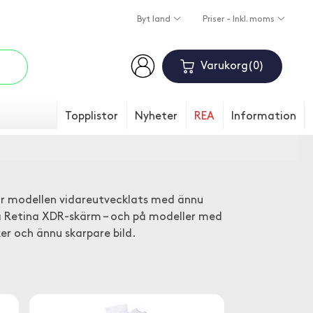
Byt land
Priser - Inkl. moms
Varukorg
0
Topplistor
Nyheter
REA
Information
ar modellen vidareutvecklats med ännu
ra Retina XDR-skärm – och på modeller med
er och ännu skarpare bild.