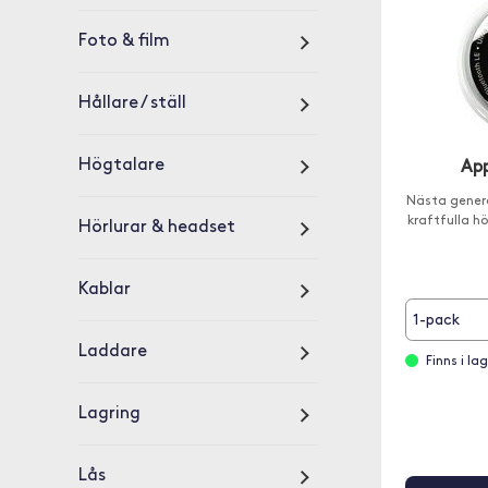
Foto & film
Hållare / ställ
Högtalare
App
Nästa gener
kraftfulla hö
Hörlurar & headset
Kablar
1-pack
Laddare
Finns i la
Lagring
Lås