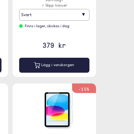
samtidigt
✓ Slipp trassel
▾
Svart
Finns i lager, skickas i dag
379 kr
Lägg i varukorgen
-15%