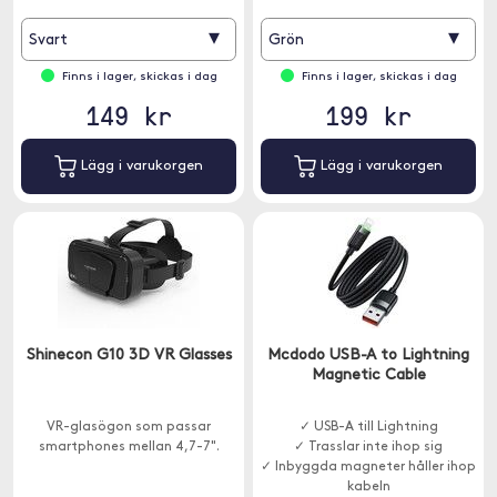
▾
▾
Svart
Grön
Finns i lager, skickas i dag
Finns i lager, skickas i dag
149 kr
199 kr
Lägg i varukorgen
Lägg i varukorgen
Shinecon G10 3D VR Glasses
Mcdodo USB-A to Lightning
Magnetic Cable
VR-glasögon som passar
✓ USB-A till Lightning
smartphones mellan 4,7-7".
✓ Trasslar inte ihop sig
✓ Inbyggda magneter håller ihop
kabeln