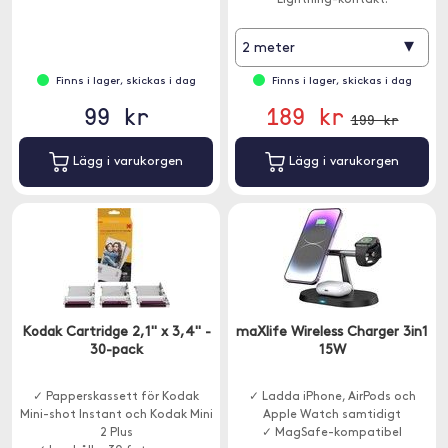
Lightning-kontakt.
▾
2 meter
Finns i lager, skickas i dag
Finns i lager, skickas i dag
99 kr
189 kr
199 kr
Lägg i varukorgen
Lägg i varukorgen
Kodak Cartridge 2,1" x 3,4" -
maXlife Wireless Charger 3in1
30-pack
15W
✓ Papperskassett för Kodak
✓ Ladda iPhone, AirPods och
Mini-shot Instant och Kodak Mini
Apple Watch samtidigt
2 Plus
✓ MagSafe-kompatibel