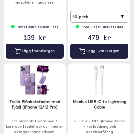
videofilmer handsfree.
▾
60-pack
Finns i lager, skickas i dag
Finns i lager, skickas i dag
139 kr
479 kr
Lägg i varukorgen
Lägg i varukorgen
Trolsk Plånboksfodral med
Moobio USB-C to Lightning
Fjäril (iPhone 12/12 Pro)
Cable
Ett plånboksfodral med 3
✓ USB-C- till Lightning-kabel
kortfack, 1 sedelfack och med en
✓ För laddning och
avtagbar handledsrem.
dataöverföring