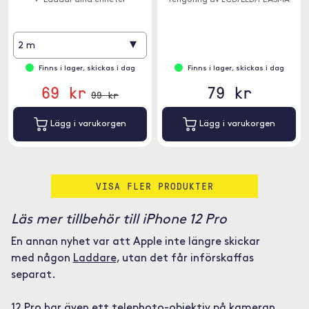
✓ Laddar dina enheter
rengöring av LCD/LED/PLASMA
▾
2 m
Finns i lager, skickas i dag
Finns i lager, skickas i dag
69 kr
79 kr
99 kr
Lägg i varukorgen
Lägg i varukorgen
VISA FLER PRODUKTER
Läs mer tillbehör till iPhone 12 Pro
En annan nyhet var att Apple inte längre skickar
med någon
Laddare
, utan det får införskaffas
separat.
12 Pro har även ett telephoto-objektiv på kameran