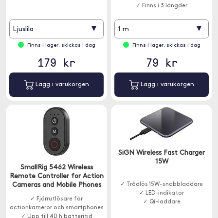
✓ Finns i 3 längder
▾
▾
Ljuslila
1 m
Finns i lager, skickas i dag
Finns i lager, skickas i dag
179 kr
79 kr
Lägg i varukorgen
Lägg i varukorgen
SiGN Wireless Fast Charger
15W
SmallRig 5462 Wireless
Remote Controller for Action
Cameras and Mobile Phones
✓ Trådlös 15W-snabbladdare
✓ LED-indikator
✓ Fjärrutlösare för
✓ Qi-laddare
actionkameror och smartphones
✓ Upp till 40 h batteritid