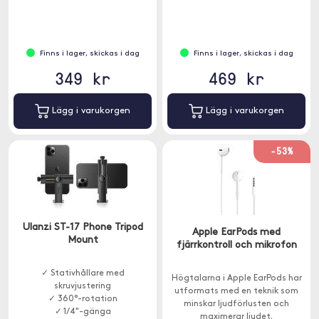
Finns i lager, skickas i dag
Finns i lager, skickas i dag
349 kr
469 kr
Lägg i varukorgen
Lägg i varukorgen
-53%
Ulanzi ST-17 Phone Tripod
Apple EarPods med
Mount
fjärrkontroll och mikrofon
✓ Stativhållare med
Högtalarna i Apple EarPods har
skruvjustering
utformats med en teknik som
✓ 360°-rotation
minskar ljudförlusten och
✓ 1/4"-gänga
maximerar ljudet.