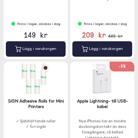
Finns i lager, skickas i dag
Finns i lager, skickas i dag
149 kr
209 kr
449 kr
Lägg i varukorgen
Lägg i varukorgen
-5%
SiGN Adhesive Rolls for Mini
Apple Lightning- till USB-
Printers
kabel
✓ Självhäftande rullar
Nya iPhones har en mindre
✓ 5st ingår
dockningskontakt än dess
föregångare, så kallad