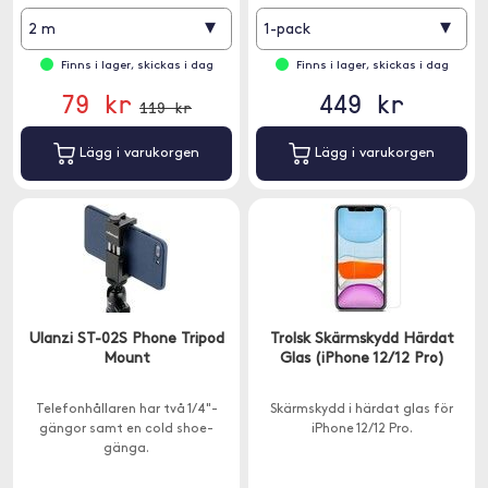
▾
▾
2 m
1-pack
Finns i lager, skickas i dag
Finns i lager, skickas i dag
79 kr
449 kr
119 kr
Lägg i varukorgen
Lägg i varukorgen
Ulanzi ST-02S Phone Tripod
Trolsk Skärmskydd Härdat
Mount
Glas (iPhone 12/12 Pro)
Telefonhållaren har två 1/4"-
Skärmskydd i härdat glas för
gängor samt en cold shoe-
iPhone 12/12 Pro.
gänga.