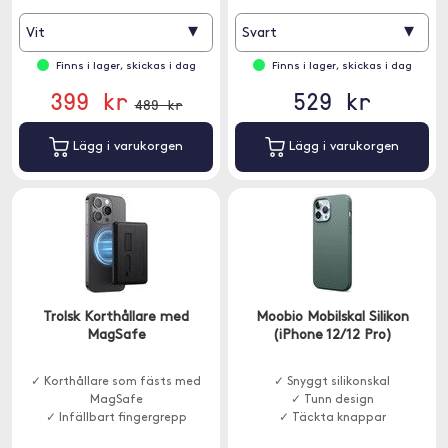
▾
▾
Vit
Svart
Finns i lager, skickas i dag
Finns i lager, skickas i dag
399 kr
529 kr
489 kr
Lägg i varukorgen
Lägg i varukorgen
Trolsk Korthållare med
Moobio Mobilskal Silikon
MagSafe
(iPhone 12/12 Pro)
✓ Korthållare som fästs med
✓ Snyggt silikonskal
MagSafe
✓ Tunn design
✓ Infällbart fingergrepp
✓ Täckta knappar