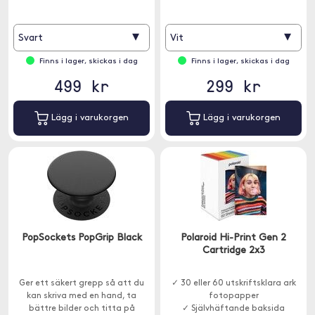
▾
▾
Svart
Vit
Finns i lager, skickas i dag
Finns i lager, skickas i dag
499 kr
299 kr
Lägg i varukorgen
Lägg i varukorgen
PopSockets PopGrip Black
Polaroid Hi-Print Gen 2
Cartridge 2x3
Ger ett säkert grepp så att du
✓ 30 eller 60 utskriftsklara ark
kan skriva med en hand, ta
fotopapper
bättre bilder och titta på
✓ Självhäftande baksida