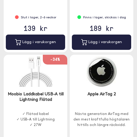
Slut i lager, 2-6 veckor
Finns i lager, skickas i dag
139 kr
189 kr
Lägg i varukorgen
Lägg i varukorgen
-34%
Moobio Laddkabel USB-A till
Apple AirTag 2
Lightning Flätad
✓ Flätad kabel
Nästa generation AirTag med
✓ USB-A till Lightning
den mest kraftfulla högtalaren
✓ 27W
hittills och längre räckvidd.