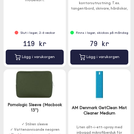
moderkort.
kontorsutrustning. T.ex.
tangentbord, skrivare, hårdiskar,
kameror, kopiatorer,
mobiltelefoner, spelkonsoler, TV
m.m.
Slut i lager, 2-6 veckor
Finns i lager, skickas på måndag
119 kr
79 kr
Lägg i varukorgen
Lägg i varukorgen
Pomologic Sleeve (Macbook
AM Denmark GetClean Mist
13")
Cleaner Medium
✓ Stilren sleeve
Liten allt-i-ett-spray med
✓ Vattenavvisande neopren
inbyggd mikrofiberduk för