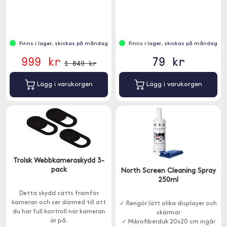
Finns i lager, skickas på måndag
Finns i lager, skickas på måndag
999 kr
79 kr
1 849 kr
Lägg i varukorgen
Lägg i varukorgen
Trolsk Webbkameraskydd 3-
pack
North Screen Cleaning Spray
250ml
Detta skydd sätts framför
kameran och ser därmed till att
✓ Rengör lätt olika displayer och
du har full kontroll när kameran
skärmar
är på.
✓ Mikrofiberduk 20x20 cm ingår