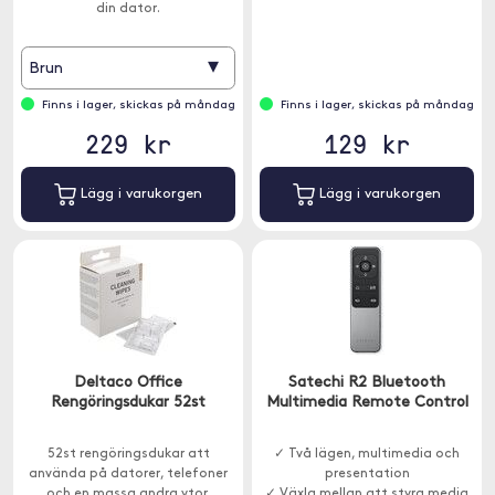
din dator.
▾
Brun
Finns i lager, skickas på måndag
Finns i lager, skickas på måndag
229 kr
129 kr
Lägg i varukorgen
Lägg i varukorgen
Deltaco Office
Satechi R2 Bluetooth
Rengöringsdukar 52st
Multimedia Remote Control
52st rengöringsdukar att
✓ Två lägen, multimedia och
använda på datorer, telefoner
presentation
och en massa andra ytor.
✓ Växla mellan att styra media