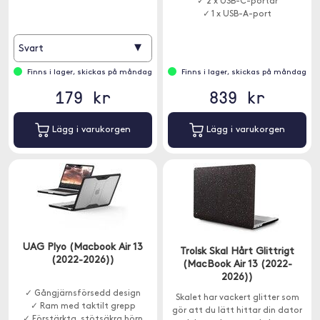
✓ 2 x USB-C-portar
✓ 1 x USB-A-port
▾
Svart
Finns i lager, skickas på måndag
Finns i lager, skickas på måndag
179 kr
839 kr
Lägg i varukorgen
Lägg i varukorgen
UAG Plyo (Macbook Air 13
Trolsk Skal Hårt Glittrigt
(2022-2026))
(MacBook Air 13 (2022-
2026))
✓ Gångjärnsförsedd design
Skalet har vackert glitter som
✓ Ram med taktilt grepp
gör att du lätt hittar din dator
✓ Förstärkta, stötsäkra hörn