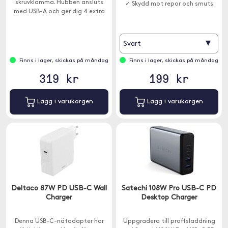
skruvklämma. Hubben ansluts
✓ Skydd mot repor och smuts
med USB-A och ger dig 4 extra
USB-A-portar för enkel
anslutning av tangentbord, USB-
minnen eller skrivare.
▾
Svart
Finns i lager, skickas på måndag
Finns i lager, skickas på måndag
319 kr
199 kr
Lägg i varukorgen
Lägg i varukorgen
Deltaco 87W PD USB-C Wall
Satechi 108W Pro USB-C PD
Charger
Desktop Charger
Denna USB-C-nätadapter har
Uppgradera till proffsladdning