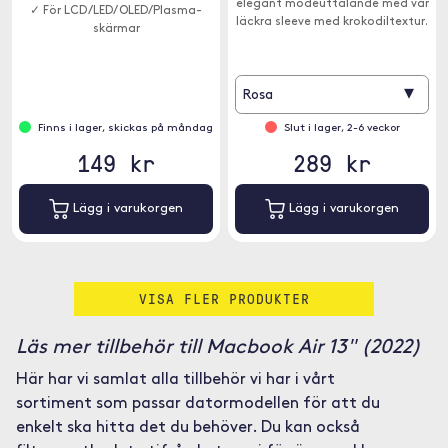
elegant modeuttalande med vår
✓ För LCD /LED/ OLED/Plasma-
läckra sleeve med krokodiltextur.
skärmar
▾
Rosa
Finns i lager, skickas på måndag
Slut i lager, 2-6 veckor
149 kr
289 kr
Lägg i varukorgen
Lägg i varukorgen
VISA FLER PRODUKTER
Läs mer tillbehör till Macbook Air 13" (2022)
Här har vi samlat alla tillbehör vi har i vårt
sortiment som passar datormodellen för att du
enkelt ska hitta det du behöver. Du kan också