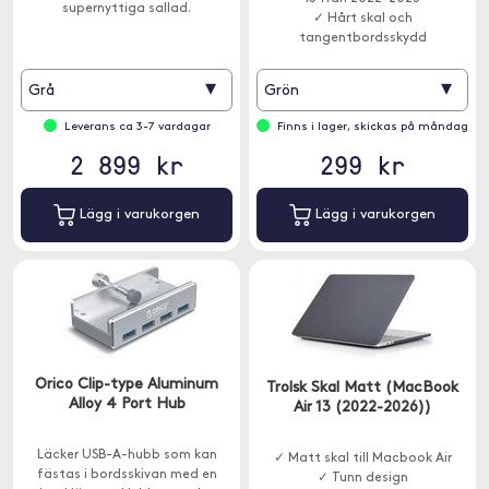
supernyttiga sallad.
✓ Hårt skal och
tangentbordsskydd
▾
▾
Grå
Grön
Leverans ca 3-7 vardagar
Finns i lager, skickas på måndag
2 899 kr
299 kr
Lägg i varukorgen
Lägg i varukorgen
Orico Clip-type Aluminum
Trolsk Skal Matt (MacBook
Alloy 4 Port Hub
Air 13 (2022-2026))
Läcker USB-A-hubb som kan
✓ Matt skal till Macbook Air
fästas i bordsskivan med en
✓ Tunn design