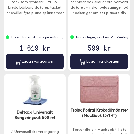
fack som rymmer 10" till 16"
för Macbook eller andra bärbara
breda bärbara datorer. Facket
datorer. Minskar belastningen på
innehåller fyra plana spännarmar
nacken genom att placera din
på sidan, så att din bärbara
enhet i en bekväm visningsvinkel.
dator kan stängas helt i facket.
Finns i lager, skickas på måndag
Finns i lager, skickas på måndag
1 619 kr
599 kr
Lägg i varukorgen
Lägg i varukorgen
Trolsk Fodral Krokodilmönster
Deltaco Universalt
(MacBook 13/14")
Rengöringskit 500 ml
Förvandla din Macbook till ett
✓ Universell skärmrengöring