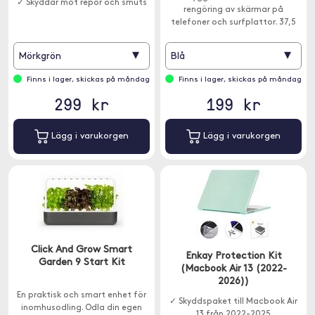
✓ Skyddar mot repor och smuts
rengöring av skärmar på
telefoner och surfplattor. 37,5
ml.
▾
▾
Mörkgrön
Blå
Finns i lager, skickas på måndag
Finns i lager, skickas på måndag
299 kr
199 kr
Lägg i varukorgen
Lägg i varukorgen
Click And Grow Smart
Enkay Protection Kit
Garden 9 Start Kit
(Macbook Air 13 (2022-
2026))
En praktisk och smart enhet för
✓ Skyddspaket till Macbook Air
inomhusodling. Odla din egen
13 från 2022-2025