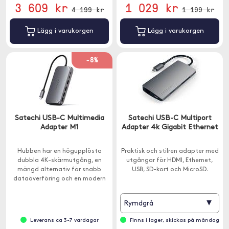
3 609 kr
1 029 kr
4 199 kr
1 199 kr
Lägg i varukorgen
Lägg i varukorgen
-8%
Satechi USB-C Multimedia
Satechi USB-C Multiport
Adapter M1
Adapter 4k Gigabit Ethernet
Hubben har en högupplösta
Praktisk och stilren adapter med
dubbla 4K-skärmutgång, en
utgångar för HDMI, Ethernet,
mängd alternativ för snabb
USB, SD-kort och MicroSD.
dataöverföring och en modern
aluminiumfinish.
▾
Rymdgrå
Leverans ca 3-7 vardagar
Finns i lager, skickas på måndag