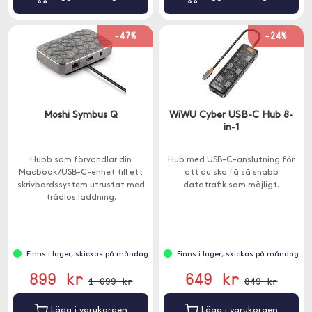
-47%
-24%
Moshi Symbus Q
WiWU Cyber USB-C Hub 8-
in-1
Hubb som förvandlar din
Hub med USB-C-anslutning för
Macbook/USB-C-enhet till ett
att du ska få så snabb
skrivbordssystem utrustat med
datatrafik som möjligt.
trådlös laddning.
Finns i lager, skickas på måndag
Finns i lager, skickas på måndag
899 kr
649 kr
1 699 kr
849 kr
Lägg i varukorgen
Lägg i varukorgen