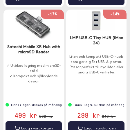
-17%
-14%
LMP USB-C Tiny HUB (iMac
24)
Satechi Mobile XR Hub with
microSD Reader
Liten och kompakt USB-C-hubb
som ger dig 3st USB-A-portar.
✓ Utökad lagring med microSD-
Passar perfekt till nya iMac eller
stöd
andra USB-C-enheter.
✓ Kompakt och självkylande
design
✓ Strömförsörjning upp till 100W
Finns i lager, skickas på måndag
Finns i lager, skickas på måndag
499 kr
299 kr
599 kr
349 kr
Lägg i varukorgen
Lägg i varukorgen