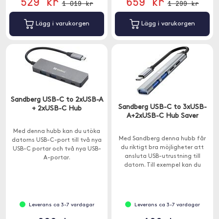
529 kr
659 kr
1 019 kr
1 299 kr
Lägg i varukorgen
Lägg i varukorgen
Sandberg USB-C to 2xUSB-A
Sandberg USB-C to 3xUSB-
+ 2xUSB-C Hub
A+2xUSB-C Hub Saver
Med denna hubb kan du utöka
Med Sandberg denna hubb får
datorns USB-C-port till två nya
du riktigt bra möjligheter att
USB-C portar och två nya USB-
ansluta USB-utrustning till
A-portar.
datorn. Till exempel kan du
ansluta ett USB-minne, en
skrivare och en mus samtidigt.
Leverans ca 3-7 vardagar
Leverans ca 3-7 vardagar