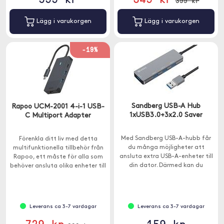
399 kr
Lägg i varukorgen
Lägg i varukorgen
-19%
Sandberg USB-A Hub
Rapoo UCM-2001 4-i-1 USB-
1xUSB3.0+3x2.0 Saver
C Multiport Adapter
Med Sandberg USB-A-hubb får
Förenkla ditt liv med detta
du många möjligheter att
multifunktionella tillbehör från
ansluta extra USB-A-enheter till
Rapoo, ett måste för alla som
din dator. Därmed kan du
behöver ansluta olika enheter till
exempelvis ha en extern
sin Macbook eller annan enhet
hårddisk, skrivare och mus
med USB-C.
ansluten samtidigt.
Leverans ca 3-7 vardagar
Leverans ca 3-7 vardagar
729 kr
159 kr