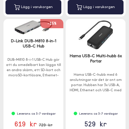
Lägg i varukorgen
Lägg i varukorgen
-15%
D-Link DUB-M810 8-in-1
USB-C Hub
Hama USB-C Multi-hubb 6x
DUB-M810 8-i-1 USB-C Hub gör
Portar
att du omedelbart kan lägga till
en andra skärm, ett SD-kort och
Hama USB-C-hubb med 6
microSD-kortläsare, Ethernet-
anslutningar när det är ont om
anslutning och ytterligare tre
portar. Hubben har 3x USB-A,
USB-A 3.0-portar din dator.
HDMI, Ethernet och USB-C med
genomladdning.
Leverans ca 3-7 vardagar
Leverans ca 3-7 vardagar
619 kr
529 kr
729 kr