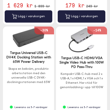
1 629 kr
179 kr
1 899 kr
249 kr
Lägg i varukorgen
Lägg i varukorgen
-30%
-14%
Targus Universal USB-C
DV4K Docking Station with
Targus USB-C HDMI/VGA
65W Power Delivery
Single Video Hub with 100W
PD Pass-Thru
Skapa en bekväm, produktiv
arbetsstation med den
Kompakt USB-C-hub med 2 x
universella USB-C DV4K-
USB-A, 1 x HDMI, 1 x VGA och 1 x
dockningsstationen med 65W
Ethernet. Har stöd för
strömförsörjning.
genomladdning i upp till 100W
och en överföringshastighet på
5Gps.
Leverans ca 3-7 vardagar
Leverans ca 3-7 vardagar