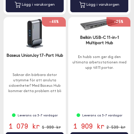
Lägg i varukorgen
Lägg i varukorgen
-46%
-25%
Belkin USB-C 11-in-1
Multiport Hub
Baseus UnionJoy 17-Port Hub
En hubb som ger dig den
ultimata arbetsstationen med
upp till 11 portar.
Saknar din bärbara dator
utrymme för att ansluta
sidoenheter? Med Baseus Hub
kommer detta problem att bli
ett minne blott.
Leverans ca 3-7 vardagar
Leverans ca 3-7 vardagar
1 079 kr
1 909 kr
1 999 kr
2 539 kr