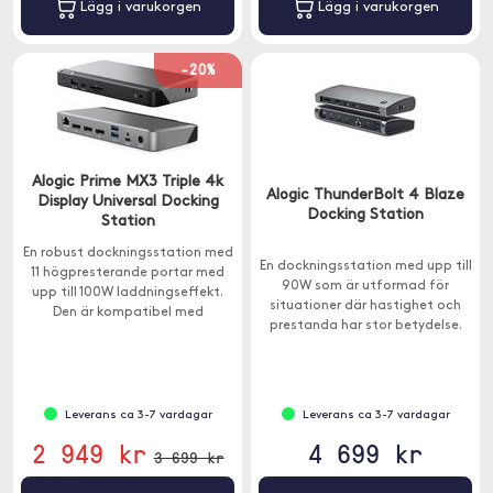
Lägg i varukorgen
Lägg i varukorgen
-20%
Alogic Prime MX3 Triple 4k
Alogic ThunderBolt 4 Blaze
Display Universal Docking
Docking Station
Station
En robust dockningsstation med
En dockningsstation med upp till
11 högpresterande portar med
90W som är utformad för
upp till 100W laddningseffekt.
situationer där hastighet och
Den är kompatibel med
prestanda har stor betydelse.
Windows- och macOS-datorer.
Leverans ca 3-7 vardagar
Leverans ca 3-7 vardagar
2 949 kr
4 699 kr
3 699 kr