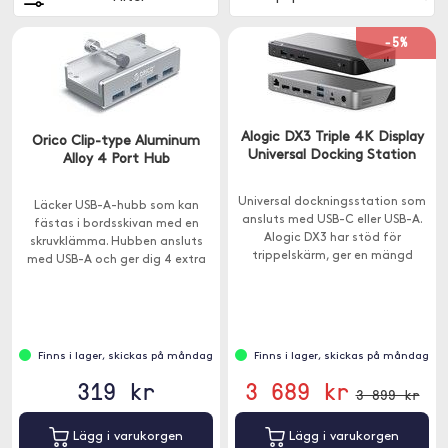
-5%
Alogic DX3 Triple 4K Display
Orico Clip-type Aluminum
Universal Docking Station
Alloy 4 Port Hub
Universal dockningsstation som
Läcker USB-A-hubb som kan
ansluts med USB-C eller USB-A.
fästas i bordsskivan med en
Alogic DX3 har stöd för
skruvklämma. Hubben ansluts
trippelskärm, ger en mängd
med USB-A och ger dig 4 extra
extra portar och har 100W
USB-A-portar för enkel
genomladdning.
anslutning av tangentbord, USB-
minnen eller skrivare.
Finns i lager, skickas på måndag
Finns i lager, skickas på måndag
319 kr
3 689 kr
3 899 kr
Lägg i varukorgen
Lägg i varukorgen