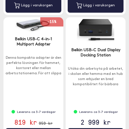
Lägg i varukorgen
Lägg i varukorgen
-15%
Belkin USB-C 4-in-1
Multiport Adapter
Belkin USB-C Dual Display
Docking Station
Denna kompakta adapter är den
perfekta lösningen för hemmet,
kontoret eller mellan
Utöka din arbetsyta på arbetet,
arbetsstationerna. För att slippa
i skolan eller hemma med en hub
välja mellan portutvidgning och
som erbjuder en bred
laddning så har denna adapter
kompatibilitet för bärbara
en laddningseffekt på 100W.
datorer.
Leverans ca 3-7 vardagar
Leverans ca 3-7 vardagar
819 kr
2 999 kr
959 kr