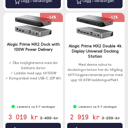
Lägg i varukorgen
Lägg i varukorgen
-14%
-12%
Alogic Prime MX2 Dock with
Alogic Prime MX2 Double 4k
100W Power Delivery
Display Universal Docking
Station
✓ Öka möjligheterna med din
Med denna robusta
bärbara dator
dockningsstation har du tillgång
✓ Laddar med upp till 100W
till 11 högpresterande portar med
✓ Kompatibel med USB-C (DP Alt
upp till 65W laddningseffekt.
Mode)
Kompatibel med Windows och
Mac.
Leverans ca 3-7 vardagar
Leverans ca 3-7 vardagar
3 019 kr
2 919 kr
3 499 kr
3 299 kr