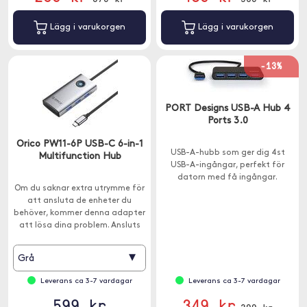
Lägg i varukorgen
Lägg i varukorgen
-13%
PORT Designs USB-A Hub 4
Ports 3.0
Orico PW11-6P USB-C 6-in-1
USB-A-hubb som ger dig 4st
Multifunction Hub
USB-A-ingångar, perfekt för
datorn med få ingångar.
Om du saknar extra utrymme för
att ansluta de enheter du
behöver, kommer denna adapter
att lösa dina problem. Ansluts
med USB-C.
▾
Grå
Leverans ca 3-7 vardagar
Leverans ca 3-7 vardagar
599 kr
349 kr