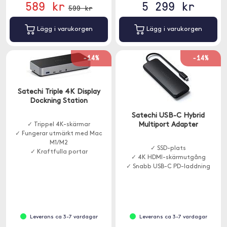
589 kr
5 299 kr
599 kr
Lägg i varukorgen
Lägg i varukorgen
-14%
-14%
Satechi Triple 4K Display
Dockning Station
Satechi USB-C Hybrid
Multiport Adapter
✓ Trippel 4K-skärmar
✓ Fungerar utmärkt med Mac
M1/M2
✓ SSD-plats
✓ Kraftfulla portar
✓ 4K HDMI-skärmutgång
✓ Snabb USB-C PD-laddning
Leverans ca 3-7 vardagar
Leverans ca 3-7 vardagar