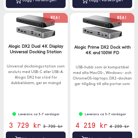
Lägg i varukorgen
Lägg i varukorgen
REA!
REA!
Alogic DX2 Dual 4K Display
Alogic Prime DX2 Dock with
Universal Docking Station
4K and 100W PD
Universal dockningsstation som
USB-hubb som är kompatibel
ansluts med USB-C eller USB-A.
med alla MacOS-, Windows- och
Alogic DX2 har stöd för
ChromeOS-laptops. DX2-dockan
dubbelskärm, ger en mängd
ger tillgång till alla portar som
extra portar och har 65W
krävs i ett hemmakontor,
genomladdning.
utbildning eller företagsmiljö.
Leverans ca 3-7 vardagar
Leverans ca 3-7 vardagar
3 729 kr
4 219 kr
3 799 kr
4 299 kr