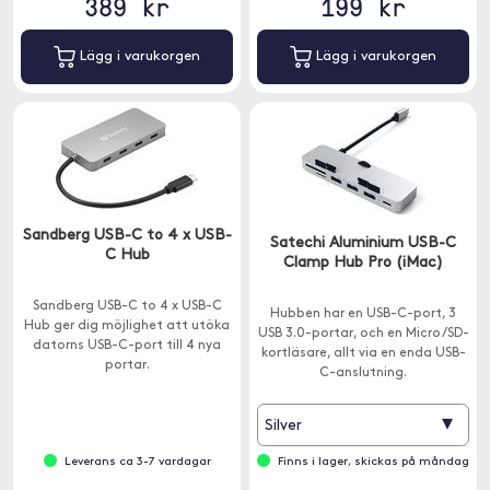
389 kr
199 kr
Lägg i varukorgen
Lägg i varukorgen
Sandberg USB-C to 4 x USB-
Satechi Aluminium USB-C
C Hub
Clamp Hub Pro (iMac)
Sandberg USB-C to 4 x USB-C
Hubben har en USB-C-port, 3
Hub ger dig möjlighet att utöka
USB 3.0-portar, och en Micro/SD-
datorns USB-C-port till 4 nya
kortläsare, allt via en enda USB-
portar.
C-anslutning.
▾
Silver
Leverans ca 3-7 vardagar
Finns i lager, skickas på måndag