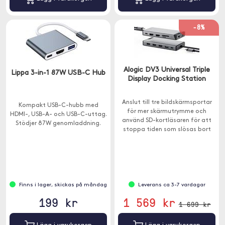
-8%
Alogic DV3 Universal Triple
Lippa 3-in-1 87W USB-C Hub
Display Docking Station
Anslut till tre bildskärmsportar
Kompakt USB-C-hubb med
för mer skärmutrymme och
HDMI-, USB-A- och USB-C-uttag.
använd SD-kortläsaren för att
Stödjer 87W genomladdning.
stoppa tiden som slösas bort
vid långsamma video- och
bildöverföringar.
Finns i lager, skickas på måndag
Leverans ca 3-7 vardagar
199 kr
1 569 kr
1 699 kr