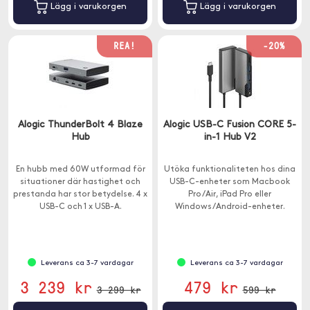
Lägg i varukorgen
Lägg i varukorgen
REA!
-20%
Alogic ThunderBolt 4 Blaze
Alogic USB-C Fusion CORE 5-
Hub
in-1 Hub V2
En hubb med 60W utformad för
Utöka funktionaliteten hos dina
situationer där hastighet och
USB-C-enheter som Macbook
prestanda har stor betydelse. 4 x
Pro/Air, iPad Pro eller
USB-C och 1 x USB-A.
Windows/Android-enheter.
Hubben har 5 portar - 1x HDMI, 1x
USB-C och 3x USB-A.
Leverans ca 3-7 vardagar
Leverans ca 3-7 vardagar
3 239 kr
479 kr
3 299 kr
599 kr