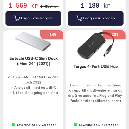
1 569 kr
1 199 kr
1 699 kr
Lägg i varukorgen
Lägg i varukorgen
-14%
-28%
Satechi USB-C Slim Dock
(iMac 24" (2021))
Targus 4-Port USB Hub
✓ Passar iMac 24" M1 från 2021
och 2022
Denna hubb tillåter anslutning
✓ Anslut allt med en USB-C
av upp till 4 USB-enheter när du
✓ Utöka din lagring och dina
är på resande fot. Plug and Play-
USB-portar
funktionalitet säkerställer att
den är enkel och lätt att
använda medan enheten drar
ström direkt från datorn.
Leverans ca 3-7 vardagar
Leverans ca 3-7 vardagar