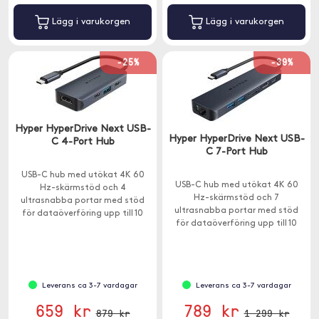
Lägg i varukorgen
Lägg i varukorgen
-25%
-39%
Hyper HyperDrive Next USB-
Hyper HyperDrive Next USB-
C 4-Port Hub
C 7-Port Hub
USB-C hub med utökat 4K 60
USB-C hub med utökat 4K 60
Hz-skärmstöd och 4
Hz-skärmstöd och 7
ultrasnabba portar med stöd
ultrasnabba portar med stöd
för dataöverföring upp till 10
för dataöverföring upp till 10
Gbps och laddning upp till 85W.
Gbps och laddning upp till 85W.
Leverans ca 3-7 vardagar
Leverans ca 3-7 vardagar
659 kr
789 kr
879 kr
1 299 kr