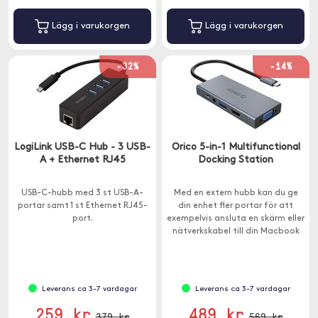
Lägg i varukorgen
Lägg i varukorgen
-32%
-14%
LogiLink USB-C Hub - 3 USB-
Orico 5-in-1 Multifunctional
A + Ethernet RJ45
Docking Station
USB-C-hubb med 3 st USB-A-
Med en extern hubb kan du ge
portar samt 1 st Ethernet RJ45-
din enhet fler portar för att
port.
exempelvis ansluta en skärm eller
nätverkskabel till din Macbook
som endast har USB-C. Denna
hubb har bred kompatibilitet
och fungerar både med MacOS,
iPadOS, Windows och Android.
Leverans ca 3-7 vardagar
Leverans ca 3-7 vardagar
259 kr
489 kr
379 kr
569 kr