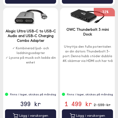
-32%
OWC Thunderbolt 3 mini
Alogic Ultra USB-C to USB-C
Dock
Audio and USB-C Charging
Combo Adapter
Utnyttja den fulla potentialen
✓ Kombinerad ljud- och
av din dators Thunderbolt 3-
laddningsadapter
port. Denna hubb stöder dubbla
✓ Lyssna på musik och ladda din
4K-skärmar via HDMI och har två
enhet
USB-A- och en Ethernet-port.
Finns i lager, skickas på måndag
Finns i lager, skickas på måndag
399 kr
1 499 kr
2 199 kr
Lägg i varukorgen
Lägg i varukorgen