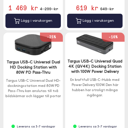
1 469 kr
619 kr
4 299 kr
649 kr
Lägg i varukorgen
Lägg i varukorgen
-25%
-16%
Targus USB-C Universal Quad
Targus USB-C Universal Dual
4K (QV4K) Docking Station
HD Docking Station with
with 100W Power Delivery
80W PD Pass-Thru
En kraftfull USB-C-Hubb med
Targus USB-C Universal Dual HD-
Power Delivery 100W. Den här
dockningsstation med 80W PD
hubben har otroligt många
Pass-Thru kan anslutas till två
ingångar.
bildskärmar och lägger till portar
till din bärbara dator.
Leverans ca 3-7 vardagar
Leverans ca 3-7 vardagar