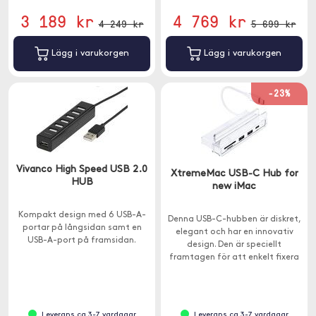
3 189 kr
4 769 kr
4 249 kr
5 699 kr
Lägg i varukorgen
Lägg i varukorgen
-23%
Vivanco High Speed USB 2.0
XtremeMac USB-C Hub for
HUB
new iMac
Kompakt design med 6 USB-A-
Denna USB-C-hubben är diskret,
portar på långsidan samt en
elegant och har en innovativ
USB-A-port på framsidan.
design. Den är speciellt
framtagen för att enkelt fixera
längst ner till höger på din iMac.
Leverans ca 3-7 vardagar
Leverans ca 3-7 vardagar