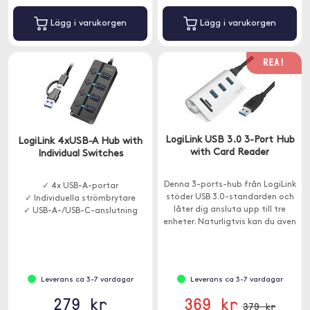
Lägg i varukorgen
Lägg i varukorgen
REA!
LogiLink USB 3.0 3-Port Hub
LogiLink 4xUSB-A Hub with
with Card Reader
Individual Switches
Denna 3-ports-hub från LogiLink
✓ 4x USB-A-portar
stöder USB 3.0-standarden och
✓ Individuella strömbrytare
låter dig ansluta upp till tre
✓ USB-A-/USB-C-anslutning
enheter. Naturligtvis kan du även
ansluta och använda enheter
från äldre USB-generationer.
Leverans ca 3-7 vardagar
Leverans ca 3-7 vardagar
279 kr
369 kr
379 kr