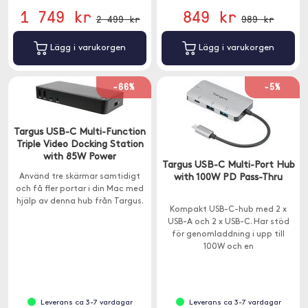
1 749 kr
849 kr
2 499 kr
989 kr
Lägg i varukorgen
Lägg i varukorgen
-66%
-5%
Targus USB-C Multi-Function
Triple Video Docking Station
with 85W Power
Targus USB-C Multi-Port Hub
Använd tre skärmar samtidigt
with 100W PD Pass-Thru
och få fler portar i din Mac med
hjälp av denna hub från Targus.
Kompakt USB-C-hub med 2 x
USB-A och 2 x USB-C. Har stöd
för genomladdning i upp till
100W och en
överföringshastighet på 5Gps.
Leverans ca 3-7 vardagar
Leverans ca 3-7 vardagar