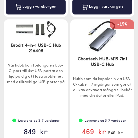
Lägg i varukorgen
Lägg i varukorgen
-15%
Brodit 4-in-1 USB-C Hub
216408
Choetech HUB-M19 7in1
USB-C Hub
Vår hubb kan förlänga en USB-
C-port till 4st USB-portar och
hjälpa dig att lösa problemet
Hubb som du kopplar in via USB-
med otillräckliga USB-portar på
C-kabeln. 7 ingångar som gör at
enheten.
du kan använda många tillbehör
med din dator eller iPad.
Leverans ca 3-7 vardagar
Leverans ca 3-7 vardagar
849 kr
469 kr
549 kr