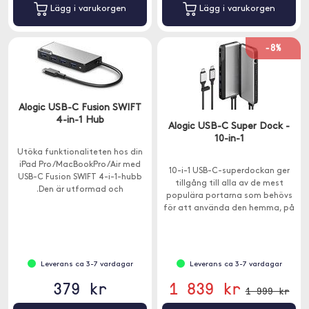
Lägg i varukorgen
Lägg i varukorgen
-8%
Alogic USB-C Fusion SWIFT
4-in-1 Hub
Alogic USB-C Super Dock -
10-in-1
Utöka funktionaliteten hos din
iPad Pro/MacBookPro/Air med
10-i-1 USB-C-superdockan ger
USB-C Fusion SWIFT 4-i-1-hubb
tillgång till alla av de mest
.Den är utformad och
populära portarna som behövs
konstruerad speciellt för din
för att använda den hemma, på
USB-C-enhet.
kontoret och när du är på
språng.
Leverans ca 3-7 vardagar
Leverans ca 3-7 vardagar
379 kr
1 839 kr
1 999 kr