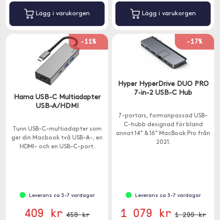
Lägg i varukorgen
Lägg i varukorgen
-11%
-17%
Hyper HyperDrive DUO PRO
7-in-2 USB-C Hub
Hama USB-C Multiadapter
USB-A/HDMI
7-portars, formanpassad USB-
C-hubb designad för bland
Tunn USB-C-multiadapter som
annat 14" & 16" MacBook Pro från
ger din Macbook två USB-A-, en
2021.
HDMI- och en USB-C-port.
Leverans ca 3-7 vardagar
Leverans ca 3-7 vardagar
409 kr
1 079 kr
459 kr
1 299 kr