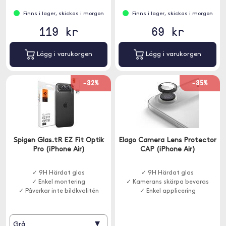
Finns i lager, skickas i morgon
Finns i lager, skickas i morgon
119 kr
69 kr
Lägg i varukorgen
Lägg i varukorgen
-32%
-35%
Spigen Glas.tR EZ Fit Optik
Elago Camera Lens Protector
Pro (iPhone Air)
CAP (iPhone Air)
✓ 9H Härdat glas
✓ 9H Härdat glas
✓ Enkel montering
✓ Kamerans skärpa bevaras
✓ Påverkar inte bildkvalitén
✓ Enkel applicering
▾
Grå