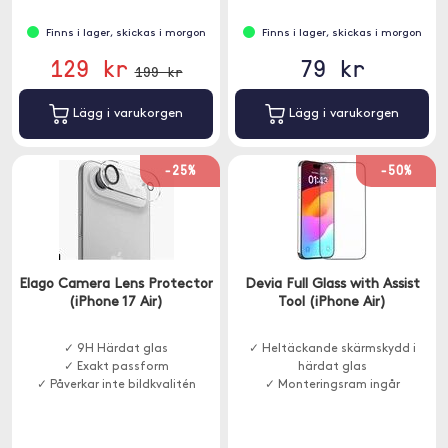
Finns i lager, skickas i morgon
Finns i lager, skickas i morgon
129 kr
79 kr
199 kr
Lägg i varukorgen
Lägg i varukorgen
-25%
-50%
Elago Camera Lens Protector
Devia Full Glass with Assist
(iPhone 17 Air)
Tool (iPhone Air)
✓ 9H Härdat glas
✓ Heltäckande skärmskydd i
✓ Exakt passform
härdat glas
✓ Påverkar inte bildkvalitén
✓ Monteringsram ingår