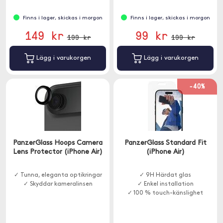
Finns i lager, skickas i morgon
Finns i lager, skickas i morgon
149 kr
99 kr
199 kr
199 kr
Lägg i varukorgen
Lägg i varukorgen
-40%
PanzerGlass Hoops Camera
PanzerGlass Standard Fit
Lens Protector (iPhone Air)
(iPhone Air)
✓ Tunna, eleganta optikringar
✓ 9H Härdat glas
✓ Skyddar kameralinsen
✓ Enkel installation
✓ 100 % touch-känslighet