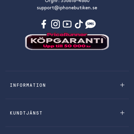
Orgnr: 556818-4880
support@iphonebutiken.se
INFORMATION
KUNDTJÄNST