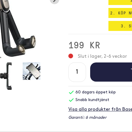
2. KÖP N
3. S
199 KR
Slut i lager, 2-6 veckor
60 dagars öppet köp
Snabb kundtjänst
Visa alla produkter från Bas
Garanti: 6 månader