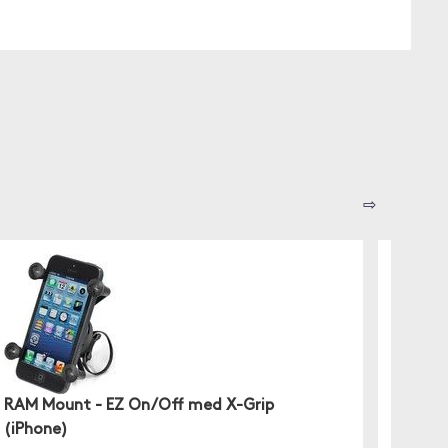
⇨
RAM Mount - EZ On/Off med X-Grip
RAM M
(iPhone)
Detta är