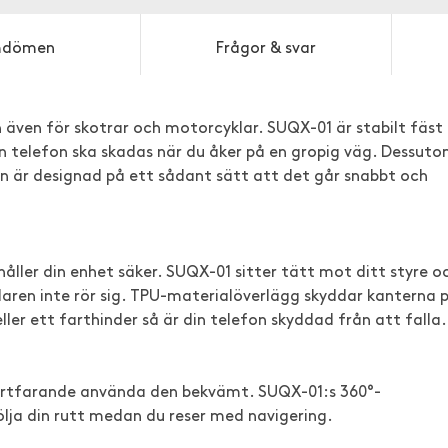
dömen
Frågor & svar
an även för skotrar och motorcyklar. SUQX-01 är stabilt fäst
din telefon ska skadas när du åker på en gropig väg. Dessut
en är designad på ett sådant sätt att det går snabbt och
t håller din enhet säker. SUQX-01 sitter tätt mot ditt styre o
llaren inte rör sig. TPU-materialöverlägg skyddar kanterna 
ler ett farthinder så är din telefon skyddad från att falla.
 fortfarande använda den bekvämt. SUQX-01:s 360°-
ölja din rutt medan du reser med navigering.