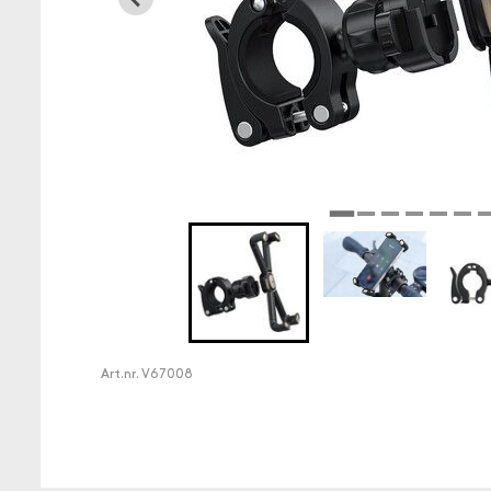
Art.nr.
V67008