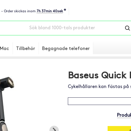
*
u - Order skickas inom
7h 37min 39sek
Mac
Tillbehör
Begagnade telefoner
Baseus Quick B
Cykelhållaren kan fästas på 
Produk