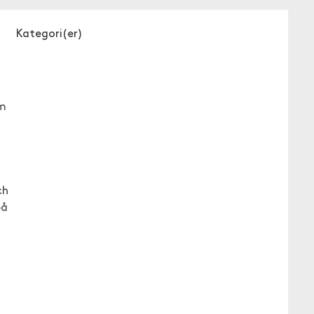
Kategori(er)
om
ch
på