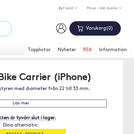
Byt land
Priser - Inkl. moms
Varukorg
0
Topplistor
Nyheter
REA
Information
ike Carrier (iPhone)
styren med diameter från 22 till 33 mm.
Läs mer
ten är tyvärr slut i lager.
Dina alternativ:
1. BEVAKA PRODUKT