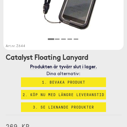
Art.nr.
Z644
Catalyst Floating Lanyard
Produkten är tyvärr slut i lager.
Dina alternativ:
1. BEVAKA PRODUKT
2. KÖP NU MED LÄNGRE LEVERANSTID
3. SE LIKNANDE PRODUKTER
269 KR