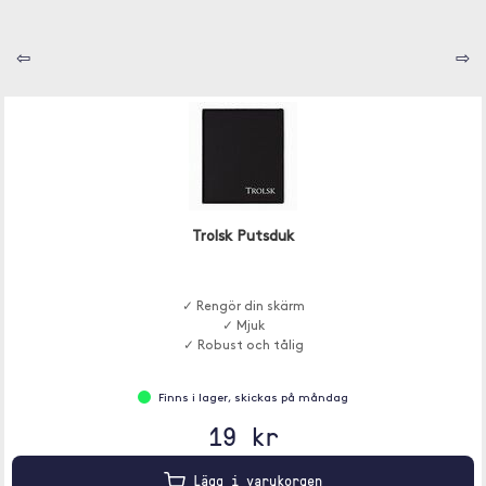
⇦
⇨
Trolsk Putsduk
✓ Rengör din skärm
✓ Mjuk
✓ Robust och tålig
Finns i lager, skickas på måndag
19 kr
Lägg i varukorgen