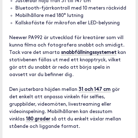
Justerbar höjd från 31 till 147 cm
Bluetooth-fjärrkontroll med 10 meters räckvidd
Mobilhållare med 180° lutning
Kallskofäste för mikrofon eller LED-belysning
Neewer PA992 är utvecklad för kreatörer som vill
kunna filma och fotografera snabbt och smidigt.
Tack vare det smarta
snabbfällningssystemet
kan
stativbenen fällas ut med ett knapptryck, vilket
gör att du snabbt är redo att börja spela in
oavsett var du befinner dig.
Den justerbara höjden mellan
31 och 147 cm
gör
det enkelt att anpassa vinkeln för selfies,
gruppbilder, videomöten, livestreaming eller
videoinspelning. Mobilhållaren kan dessutom
vinklas
180 grader
så att du enkelt växlar mellan
stående och liggande format.