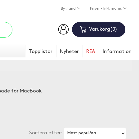
Byt land
Priser - Inkl. moms
Varukorg
0
Topplistor
Nyheter
REA
Information
assade för MacBook
Sortera efter: