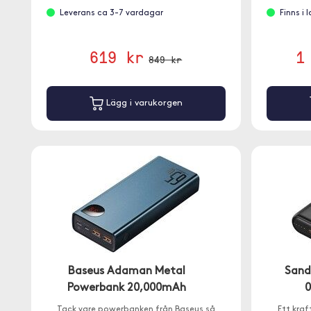
Leverans ca 3-7 vardagar
Finns i 
619 kr
1
849 kr
Lägg i varukorgen
Baseus Adaman Metal
Sand
Powerbank 20,000mAh
Tack vare powerbanken från Baseus så
Ett kra