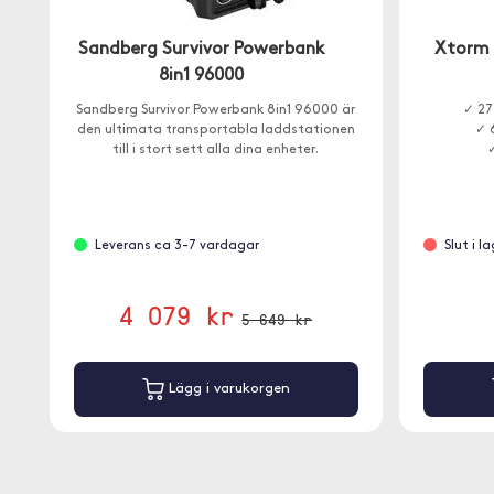
Sandberg Survivor Powerbank
Xtorm 
8in1 96000
Sandberg Survivor Powerbank 8in1 96000 är
✓ 27
den ultimata transportabla laddstationen
✓ 
till i stort sett alla dina enheter.
Leverans ca 3-7 vardagar
Slut i l
4 079 kr
5 649 kr
Lägg i varukorgen