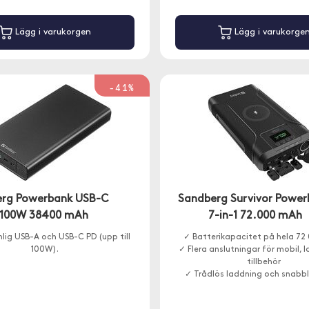
Lägg i varukorgen
Lägg i varukorge
-41%
rg Powerbank USB-C
Sandberg Survivor Powe
 100W 38400 mAh
7-in-1 72.000 mAh
nlig USB-A och USB-C PD (upp till
✓ Batterikapacitet på hela 7
100W).
✓ Flera anslutningar för mobil, 
tillbehör
✓ Trådlös laddning och snabb