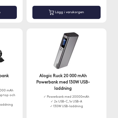
n
Lägg i varukorgen
rbank
Alogic Ruck 20 000 mAh
Powerbank med 130W USB-
laddning
2 000 mAh
laptop och
✓ Powerbank med 20000mAh
✓ 2x USB-C, 1x USB-A
laddning
✓ 130W USB-laddning