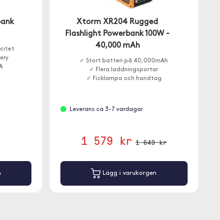
bank
Xtorm XR204 Rugged
Flashlight Powerbank 100W -
40,000 mAh
citet
ery
✓ Stort batteri på 40,000mAh
A
✓ Flera laddningsportar
✓ Ficklampa och handtag
Leverans ca 3-7 vardagar
1 579 kr
1 649 kr
n
Lägg i varukorgen