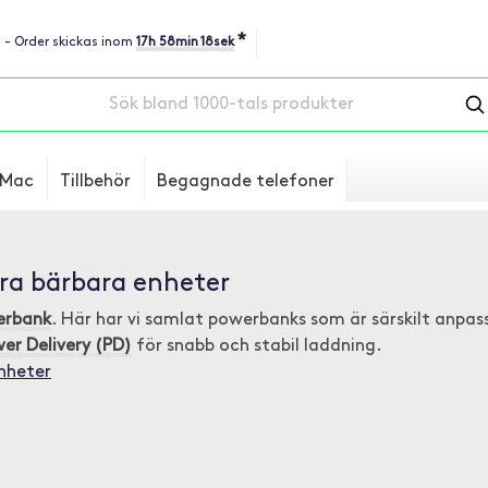
*
u - Order skickas inom
17h 58min 17sek
Mac
Tillbehör
Begagnade telefoner
ra bärbara enheter
erbank
. Här har vi samlat powerbanks som är särskilt anp
r Delivery (PD)
för snabb och stabil laddning.
nheter