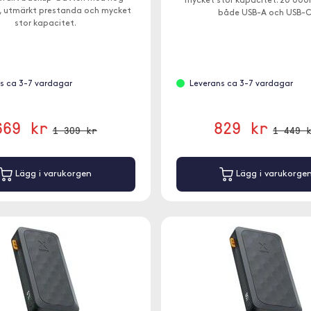
mycket stor kapacitet. 20 00
, utmärkt prestanda och mycket
både USB-A och USB-C
stor kapacitet.
s ca 3-7 vardagar
Leverans ca 3-7 vardagar
669 kr
829 kr
1 309 kr
1 449 
Lägg i varukorgen
Lägg i varukorge