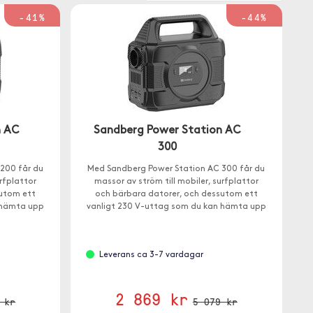
-41%
-44%
n AC
Sandberg Power Station AC
300
200 får du
Med Sandberg Power Station AC 300 får du
urfplattor
massor av ström till mobiler, surfplattor
sutom ett
och bärbara datorer, och dessutom ett
 hämta upp
vanligt 230 V-uttag som du kan hämta upp
till 300W från.
Leverans ca 3-7 vardagar
2 869 kr
 kr
5 079 kr