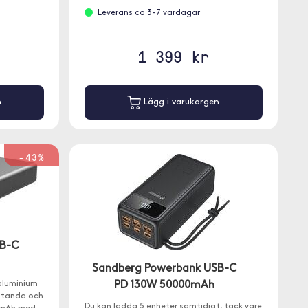
Leverans ca 3-7 vardagar
1 399 kr
n
Lägg i varukorgen
-43%
SB-C
Sandberg Powerbank USB-C
 aluminium
PD 130W 50000mAh
standa och
Du kan ladda 5 enheter samtidigt, tack vare