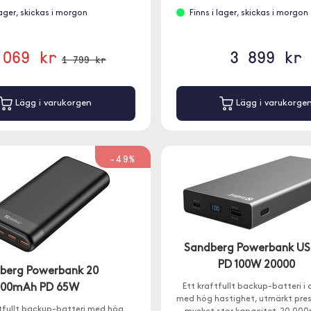
lager, skickas i morgon
Finns i lager, skickas i morgon
 069 kr
3 899 kr
1 799 kr
Lägg i varukorgen
Lägg i varukorge
-49%
Sandberg Powerbank U
PD 100W 20000
berg Powerbank 20
000mAh PD 65W
Ett kraftfullt backup-batteri i
med hög hastighet, utmärkt pre
ftfullt backup-batteri med hög