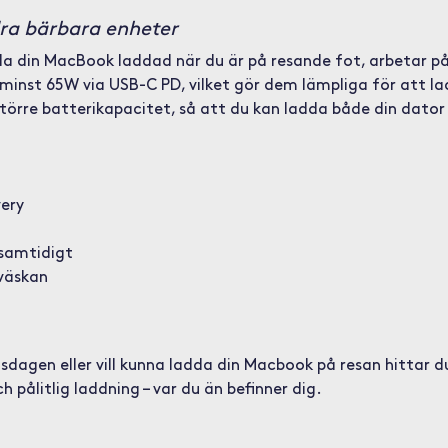
ra bärbara enheter
 din MacBook laddad när du är på resande fot, arbetar på dis
r minst 65W via USB-C PD, vilket gör dem lämpliga för att 
törre batterikapacitet, så att du kan ladda både din dato
ery
 samtidigt
väskan
dagen eller vill kunna ladda din Macbook på resan hittar d
 pålitlig laddning – var du än befinner dig.