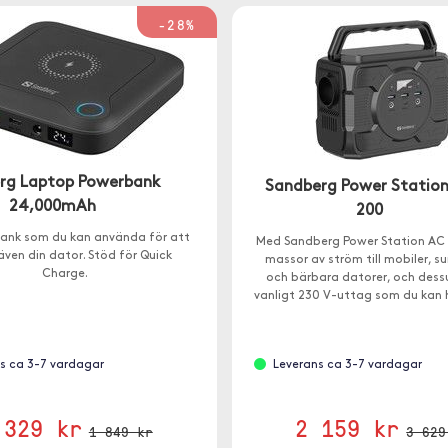
-28%
rg Laptop Powerbank
Sandberg Power Statio
24,000mAh
200
ank som du kan använda för att
Med Sandberg Power Station AC 
även din dator. Stöd för Quick
massor av ström till mobiler, s
Charge.
och bärbara datorer, och des
vanligt 230 V-uttag som du kan
till 200W från.
s ca 3-7 vardagar
Leverans ca 3-7 vardagar
 329 kr
2 159 kr
1 849 kr
3 629