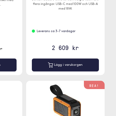
0mAh med
flera ingångar. USB-C med 100W och USB-A
.
med 18W.
Leverans ca 3-7 vardagar
2 609 kr
kr
n
Lägg i varukorgen
REA!