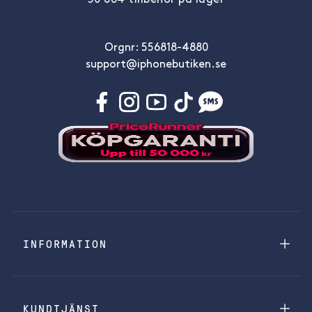
50 664 tillbehör på lager
Orgnr: 556818-4880
support@iphonebutiken.se
INFORMATION
KUNDTJÄNST