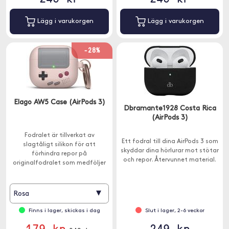
Lägg i varukorgen
Lägg i varukorgen
-28%
Elago AW5 Case (AirPods 3)
Dbramante1928 Costa Rica
(AirPods 3)
Fodralet är tillverkat av
Ett fodral till dina AirPods 3 som
slagtåligt silikon för att
skyddar dina hörlurar mot stötar
förhindra repor på
och repor. Återvunnet material.
originalfodralet som medföljer
AirPods 3.
▾
Rosa
Finns i lager, skickas i dag
Slut i lager, 2-6 veckor
179 kr
249 kr