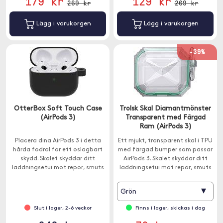
179 kr
129 kr
269 kr
269 kr
Lägg i varukorgen
Lägg i varukorgen
-39%
OtterBox Soft Touch Case
Trolsk Skal Diamantmönster
(AirPods 3)
Transparent med Färgad
Ram (AirPods 3)
Placera dina AirPods 3 i detta
Ett mjukt, transparent skal i TPU
hårda fodral för ett oslagbart
med färgad bumper som passar
skydd. Skalet skyddar ditt
AirPods 3. Skalet skyddar ditt
laddningsetui mot repor, smuts
laddningsetui mot repor, smuts
och stötar utan att påverka
och stötar. Karbinhake ingår.
några funktioner.
▾
Grön
Slut i lager, 2-6 veckor
Finns i lager, skickas i dag