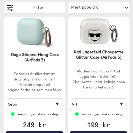
Filter
Karl Lagerfeld Choupette
Elago Silicone Hang Case
Glitter Case (AirPods 3)
(AirPods 3)
Modernt och läckert Karl
Fodralet är tillverkat av
Lagerfeld-fodral från
slagtåligt silikon för att
Choupette Head-kollektionen
förhindra repor på
för dina AirPods 3.
originalfodralet som medföljer
AirPods 3. En hake medföljer.
▾
▾
Grön
Vit
Finns i lager, skickas i dag
Finns i lager, skickas i dag
249 kr
199 kr