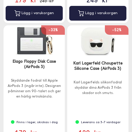
249 kr
Lägg i varukorgen
Lägg i varukorgen
-33%
-52%
Elago Floppy Disk Case
Karl Lagerfeld Choupette
(AirPods 3)
Silicone Case (AirPods 3)
Skyddande fodral till Apple
Karl Lagerfelds silikonfodral
AirPods 3 (ingår inte). Designen
skyddar dina AirPods 3 från
påminner om 90-talet och ger
skador och smuts.
en härlig retrokänsla.
Finns i lager, skickas i dag
Leverans ca 3-7 vardagar