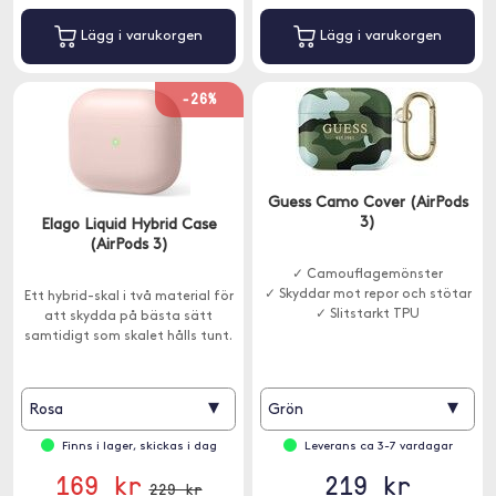
Lägg i varukorgen
Lägg i varukorgen
-26%
Guess Camo Cover (AirPods
3)
Elago Liquid Hybrid Case
(AirPods 3)
✓ Camouflagemönster
✓ Skyddar mot repor och stötar
Ett hybrid-skal i två material för
✓ Slitstarkt TPU
att skydda på bästa sätt
samtidigt som skalet hålls tunt.
▾
▾
Rosa
Grön
Finns i lager, skickas i dag
Leverans ca 3-7 vardagar
169 kr
219 kr
229 kr