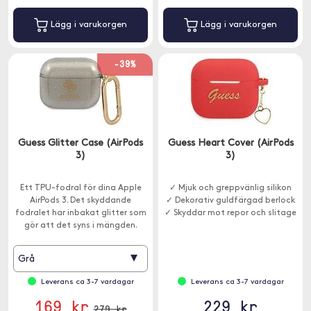
Lägg i varukorgen
Lägg i varukorgen
-39%
Guess Glitter Case (AirPods
Guess Heart Cover (AirPods
3)
3)
Ett TPU-fodral för dina Apple
✓ Mjuk och greppvänlig silikon
AirPods 3. Det skyddande
✓ Dekorativ guldfärgad berlock
fodralet har inbakat glitter som
✓ Skyddar mot repor och slitage
gör att det syns i mängden.
▾
Grå
Leverans ca 3-7 vardagar
Leverans ca 3-7 vardagar
169 kr
229 kr
279 kr