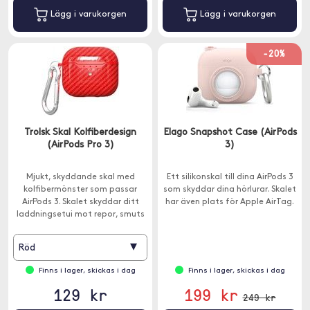
Lägg i varukorgen
Lägg i varukorgen
-20%
Trolsk Skal Kolfiberdesign
Elago Snapshot Case (AirPods
(AirPods Pro 3)
3)
Mjukt, skyddande skal med
Ett silikonskal till dina AirPods 3
kolfibermönster som passar
som skyddar dina hörlurar. Skalet
AirPods 3. Skalet skyddar ditt
har även plats för Apple AirTag.
laddningsetui mot repor, smuts
och damm. Karbinhake ingår.
▾
Röd
Finns i lager, skickas i dag
Finns i lager, skickas i dag
129 kr
199 kr
249 kr