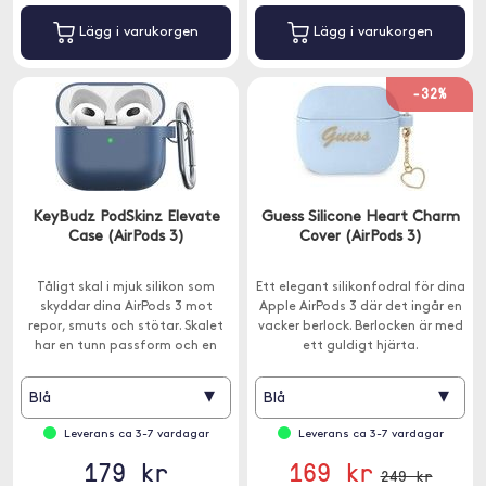
Lägg i varukorgen
Lägg i varukorgen
-32%
KeyBudz PodSkinz Elevate
Guess Silicone Heart Charm
Case (AirPods 3)
Cover (AirPods 3)
Tåligt skal i mjuk silikon som
Ett elegant silikonfodral för dina
skyddar dina AirPods 3 mot
Apple AirPods 3 där det ingår en
repor, smuts och stötar. Skalet
vacker berlock. Berlocken är med
har en tunn passform och en
ett guldigt hjärta.
karbinhake ingår.
▾
▾
Blå
Blå
Leverans ca 3-7 vardagar
Leverans ca 3-7 vardagar
179 kr
169 kr
249 kr