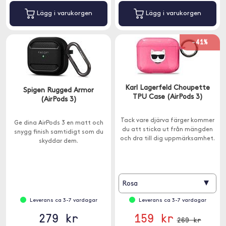
Lägg i varukorgen
Lägg i varukorgen
-41%
Karl Lagerfeld Choupette
Spigen Rugged Armor
TPU Case (AirPods 3)
(AirPods 3)
Tack vare djärva färger kommer
Ge dina AirPods 3 en matt och
du att sticka ut från mängden
snygg finish samtidigt som du
och dra till dig uppmärksamhet.
skyddar dem.
▾
Rosa
Leverans ca 3-7 vardagar
Leverans ca 3-7 vardagar
279 kr
159 kr
269 kr