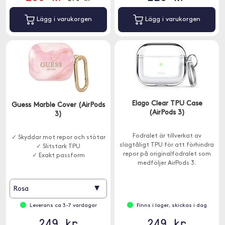
Lägg i varukorgen
Lägg i varukorgen
Elago Clear TPU Case
Guess Marble Cover (AirPods
(AirPods 3)
3)
Fodralet är tillverkat av
✓ Skyddar mot repor och stötar
slagtåligt TPU för att förhindra
✓ Slitstark TPU
repor på originalfodralet som
✓ Exakt passform
medföljer AirPods 3.
▾
Rosa
Leverans ca 3-7 vardagar
Finns i lager, skickas i dag
249 kr
249 kr