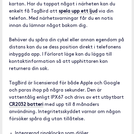
kartan. Har du tappat något i närheten kan du
enkelt få TagBird att
spela upp ett ljud
via din
telefon. Med närhetsvarningar får du en notis
innan du lämnar något bakom dig.
Behöver du spåra din cykel eller annan egendom på
distans kan du se dess position direkt i telefonens
inbyggda app. I Förlorat läge kan du lägga till
kontaktinformation så att upphittaren kan
returnera din sak.
TagBird är licensierad för både Apple och Google
och paras ihop på några sekunder. Den är
vattentålig enligt IPX67 och drivs av ett utbytbart
CR2032 batteri
med upp till 8 månaders
användning. Integritetsskyddet varnar om någon
försöker spåra dig utan tillåtelse.
Integrerad ringklocka som döljer