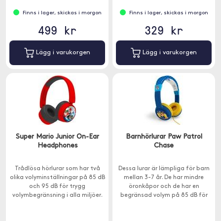
Finns i lager, skickas i morgon
Finns i lager, skickas i morgon
499 kr
329 kr
Lägg i varukorgen
Lägg i varukorgen
Super Mario Junior On-Ear
Barnhörlurar Paw Patrol
Headphones
Chase
Trådlösa hörlurar som har två
Dessa lurar är lämpliga för barn
olika volyminställningar på 85 dB
mellan 3-7 år. De har mindre
och 95 dB för trygg
öronkåpor och de har en
volymbegränsning i alla miljöer.
begränsad volym på 85 dB för
Passar barn över 3 år.
att skydda känsliga trumhinnor.