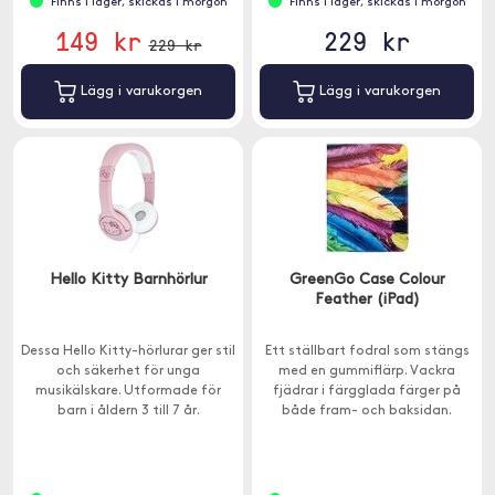
Finns i lager, skickas i morgon
Finns i lager, skickas i morgon
149 kr
229 kr
229 kr
Lägg i varukorgen
Lägg i varukorgen
Hello Kitty Barnhörlur
GreenGo Case Colour
Feather (iPad)
Dessa Hello Kitty-hörlurar ger stil
Ett ställbart fodral som stängs
och säkerhet för unga
med en gummiflärp. Vackra
musikälskare. Utformade för
fjädrar i färgglada färger på
barn i åldern 3 till 7 år.
både fram- och baksidan.