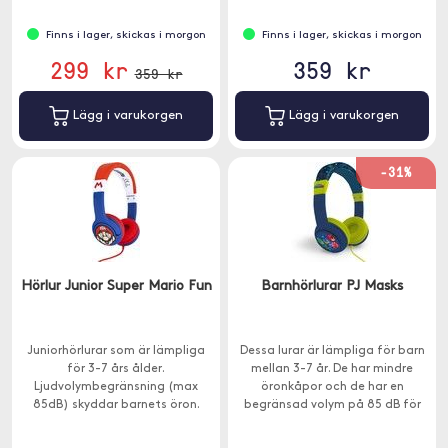
Finns i lager, skickas i morgon
Finns i lager, skickas i morgon
299 kr
359 kr
359 kr
Lägg i varukorgen
Lägg i varukorgen
-31%
Hörlur Junior Super Mario Fun
Barnhörlurar PJ Masks
Juniorhörlurar som är lämpliga
Dessa lurar är lämpliga för barn
för 3-7 års ålder.
mellan 3-7 år. De har mindre
Ljudvolymbegränsning (max
öronkåpor och de har en
85dB) skyddar barnets öron.
begränsad volym på 85 dB för
att skydda känsliga trumhinnor.