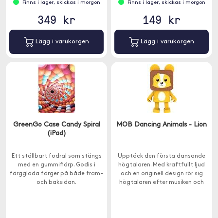
Finns i lager, skickas i morgon
Finns i lager, skickas i morgon
349 kr
149 kr
Lägg i varukorgen
Lägg i varukorgen
GreenGo Case Candy Spiral
MOB Dancing Animals - Lion
(iPad)
Ett ställbart fodral som stängs
Upptäck den första dansande
med en gummiflärp. Godis i
högtalaren. Med kraftfullt ljud
färgglada färger på både fram-
och en originell design rör sig
och baksidan.
högtalaren efter musiken och
underhåller både barn och vuxna.