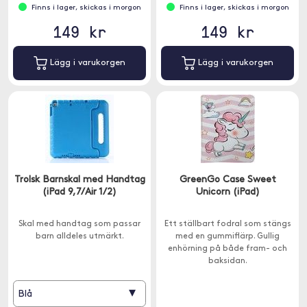
Finns i lager, skickas i morgon
Finns i lager, skickas i morgon
149 kr
149 kr
Lägg i varukorgen
Lägg i varukorgen
Trolsk Barnskal med Handtag
GreenGo Case Sweet
(iPad 9,7/Air 1/2)
Unicorn (iPad)
Skal med handtag som passar
Ett ställbart fodral som stängs
barn alldeles utmärkt.
med en gummiflärp. Gullig
enhörning på både fram- och
baksidan.
▾
Blå