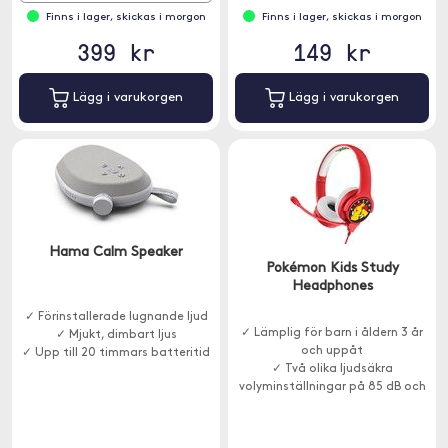
Finns i lager, skickas i morgon
Finns i lager, skickas i morgon
399 kr
149 kr
Lägg i varukorgen
Lägg i varukorgen
Hama Calm Speaker
Pokémon Kids Study
Headphones
✓ Förinstallerade lugnande ljud
✓ Lämplig för barn i åldern 3 år
✓ Mjukt, dimbart ljus
och uppåt
✓ Upp till 20 timmars batteritid
✓ Två olika ljudsäkra
volyminställningar på 85 dB och
94 dB
✓ Med mikrofon