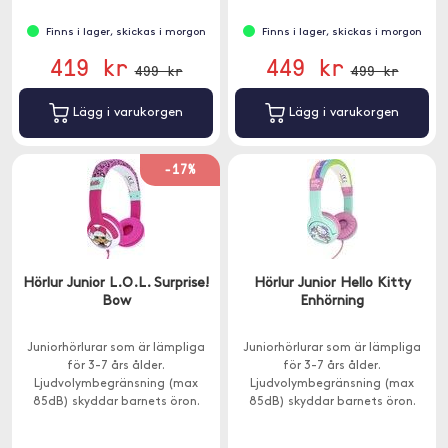
Finns i lager, skickas i morgon
Finns i lager, skickas i morgon
419 kr
449 kr
499 kr
499 kr
Lägg i varukorgen
Lägg i varukorgen
-17%
Hörlur Junior L.O.L. Surprise!
Hörlur Junior Hello Kitty
Bow
Enhörning
Juniorhörlurar som är lämpliga
Juniorhörlurar som är lämpliga
för 3-7 års ålder.
för 3-7 års ålder.
Ljudvolymbegränsning (max
Ljudvolymbegränsning (max
85dB) skyddar barnets öron.
85dB) skyddar barnets öron.