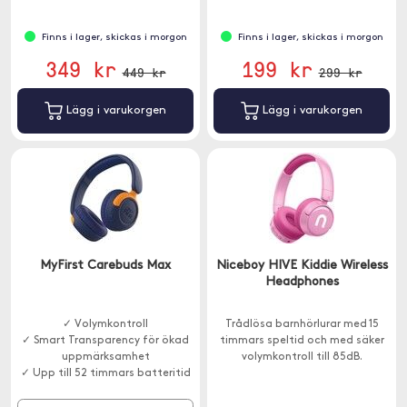
Finns i lager, skickas i morgon
Finns i lager, skickas i morgon
349 kr
199 kr
449 kr
299 kr
Lägg i varukorgen
Lägg i varukorgen
MyFirst Carebuds Max
Niceboy HIVE Kiddie Wireless
Headphones
✓ Volymkontroll
Trådlösa barnhörlurar med 15
✓ Smart Transparency för ökad
timmars speltid och med säker
uppmärksamhet
volymkontroll till 85dB.
✓ Upp till 52 timmars batteritid