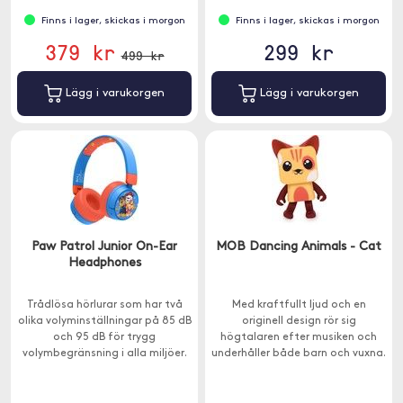
Finns i lager, skickas i morgon
Finns i lager, skickas i morgon
379 kr
299 kr
499 kr
Lägg i varukorgen
Lägg i varukorgen
Paw Patrol Junior On-Ear
MOB Dancing Animals - Cat
Headphones
Trådlösa hörlurar som har två
Med kraftfullt ljud och en
olika volyminställningar på 85 dB
originell design rör sig
och 95 dB för trygg
högtalaren efter musiken och
volymbegränsning i alla miljöer.
underhåller både barn och vuxna.
Passar barn över 3 år.