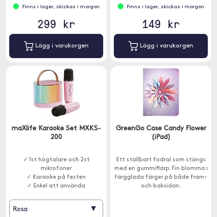
Finns i lager, skickas i morgon
Finns i lager, skickas i morgon
299 kr
149 kr
Lägg i varukorgen
Lägg i varukorgen
maXlife Karaoke Set MXKS-
GreenGo Case Candy Flower
200
(iPad)
✓ 1st högtalare och 2st
Ett ställbart fodral som stängs
mikrofoner
med en gummiflärp. Fin blomma i
✓ Karaoke på festen
färgglada färger på både fram-
✓ Enkel att använda
och baksidan.
▾
Rosa