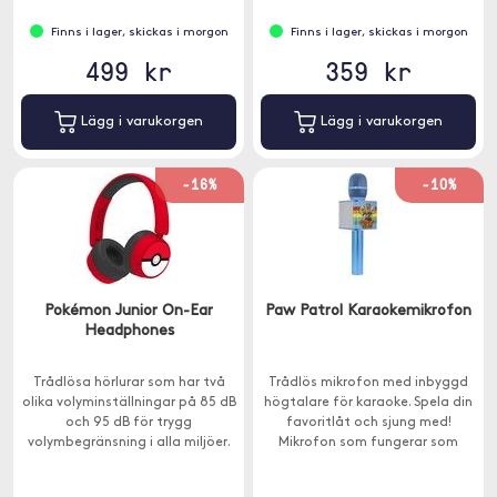
Finns i lager, skickas i morgon
Finns i lager, skickas i morgon
499 kr
359 kr
Lägg i varukorgen
Lägg i varukorgen
-16%
-10%
Pokémon Junior On-Ear
Paw Patrol Karaokemikrofon
Headphones
Trådlösa hörlurar som har två
Trådlös mikrofon med inbyggd
olika volyminställningar på 85 dB
högtalare för karaoke. Spela din
och 95 dB för trygg
favoritlåt och sjung med!
volymbegränsning i alla miljöer.
Mikrofon som fungerar som
Passar barn över 3 år.
mikrofon, högtalare och
röstinspelare.