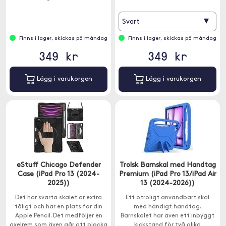
▾
Svart
Finns i lager, skickas på måndag
Finns i lager, skickas på måndag
349 kr
349 kr
Lägg i varukorgen
Lägg i varukorgen
eStuff Chicago Defender
Trolsk Barnskal med Handtag
Case (iPad Pro 13 (2024-
Premium (iPad Pro 13/iPad Air
2025))
13 (2024-2026))
Det här svarta skalet är extra
Ett otroligt användbart skal
tåligt och har en plats för din
med händigt handtag.
Apple Pencil. Det medföljer en
Barnskalet har även ett inbyggt
axelrem som även går att plocka
kickstand för två olika