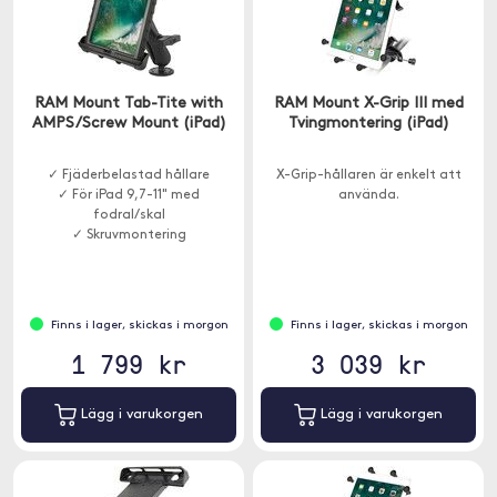
RAM Mount Tab-Tite with
RAM Mount X-Grip III med
AMPS/Screw Mount (iPad)
Tvingmontering (iPad)
✓ Fjäderbelastad hållare
X-Grip-hållaren är enkelt att
✓ För iPad 9,7-11" med
använda.
fodral/skal
✓ Skruvmontering
Finns i lager, skickas i morgon
Finns i lager, skickas i morgon
1 799 kr
3 039 kr
Lägg i varukorgen
Lägg i varukorgen