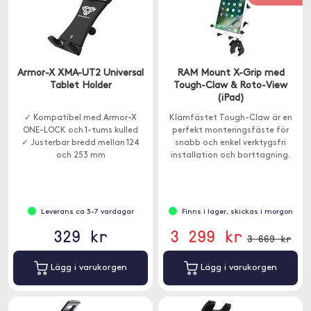
Armor-X XMA-UT2 Universal
RAM Mount X-Grip med
Tablet Holder
Tough-Claw & Roto-View
(iPad)
✓ Kompatibel med Armor-X
Klämfästet Tough-Claw är en
ONE-LOCK och 1-tums kulled
perfekt monteringsfäste för
✓ Justerbar bredd mellan 124
snabb och enkel verktygsfri
och 253 mm
installation och borttagning.
Leverans ca 3-7 vardagar
Finns i lager, skickas i morgon
329 kr
3 299 kr
3 669 kr
Lägg i varukorgen
Lägg i varukorgen