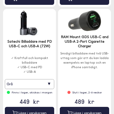
RAM Mount GDS USB-C and
Satechi Billaddare med PD
USB-A 2-Port Cigarette
USB-C och USB-A (72W)
Charger
Smidigt billaddare med två USB-
✓ Kraftfull och kompakt
uttag som gör att du kan ladda
billaddare
exempelvis en laptop och en
✓ USB-C med PD
iPhone samtidigt.
✓ USB-A
▾
Grå
Finns i lager, skickas i morgon
Slut i lager, 2-6 veckor
449 kr
489 kr
Lägg i varukorgen
Lägg i varukorgen