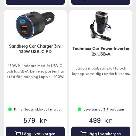
Sandberg Car Charger 3in1
Technaxx Car Power Inverter
130W USB-C PD
2x USB-A
130W billaddare med 2x USB-C
Ladda mobil, surfplatta och
och 1x USB-A. Den ena porten har
laptop samtidigt under bilresan.
stöd för laddning i upp till 100W.
Finns i lager, skickas i morgon
Leverans ca 3-7 vardagar
579 kr
499 kr
Lägg i varukorgen
Lägg i varukorgen