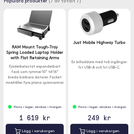
Populära produkter
(7 av totalt 7)
Just Mobile Highway Turbo
RAM Mount Tough-Tray
Spring Loaded Laptop Holder
with Flat Retaining Arms
En billaddare med två ingångar:
Fjäderbelastat expanderbart
1st USB-A och 1st USB-C.
fack som rymmer 10" till 16"
breda bärbara datorer. Facket
innehåller fyra plana spännarmar
på sidan, så att din bärbara
dator kan stängas helt i facket.
Finns i lager, skickas i morgon
Finns i lager, skickas i morgon
1 619 kr
249 kr
Lägg i varukorgen
Lägg i varukorgen