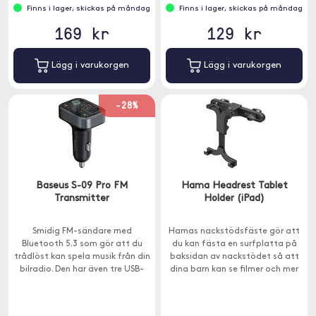
Finns i lager, skickas på måndag
Finns i lager, skickas på måndag
169 kr
129 kr
Lägg i varukorgen
Lägg i varukorgen
-28%
Baseus S-09 Pro FM
Hama Headrest Tablet
Transmitter
Holder (iPad)
Smidig FM-sändare med
Hamas nackstödsfäste gör att
Bluetooth 5.3 som gör att du
du kan fästa en surfplatta på
trådlöst kan spela musik från din
baksidan av nackstödet så att
bilradio. Den har även tre USB-
dina barn kan se filmer och mer
laddningsportar och inbyggd
när de sitter i bilen.
mikrofon för handsfree-samtal.