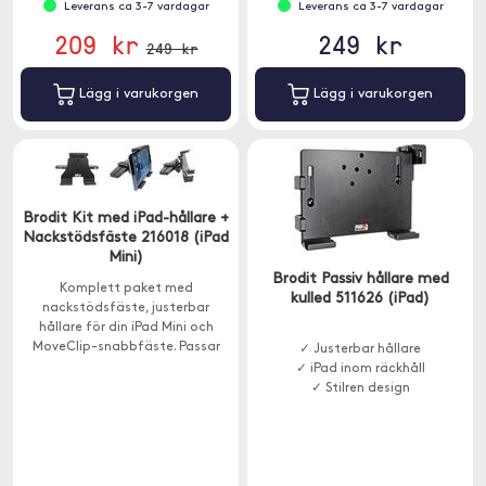
Leverans ca 3-7 vardagar
Leverans ca 3-7 vardagar
209 kr
249 kr
249 kr
Lägg i varukorgen
Lägg i varukorgen
Brodit Kit med iPad-hållare +
Nackstödsfäste 216018 (iPad
Mini)
Brodit Passiv hållare med
Komplett paket med
kulled 511626 (iPad)
nackstödsfäste, justerbar
hållare för din iPad Mini och
MoveClip-snabbfäste. Passar
✓ Justerbar hållare
enheter med följande mått:
✓ iPad inom räckhåll
Höjd: 120-150 mm, max tjocklek
✓ Stilren design
25mm.