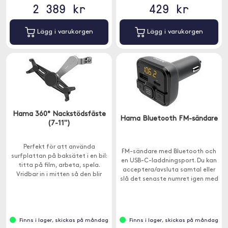
2 389 kr
429 kr
Lägg i varukorgen
Lägg i varukorgen
Hama 360° Nackstödsfäste
Hama Bluetooth FM-sändare
(7-11")
Perfekt för att använda
FM-sändare med Bluetooth och
surfplattan på baksätet i en bil:
en USB-C-laddningsport. Du kan
titta på film, arbeta, spela.
acceptera/avsluta samtal eller
Vridbar in i mitten så den blir
slå det senaste numret igen med
perfekt för flera passagerare
knappen på sändaren.
att använda.
Finns i lager, skickas på måndag
Finns i lager, skickas på måndag