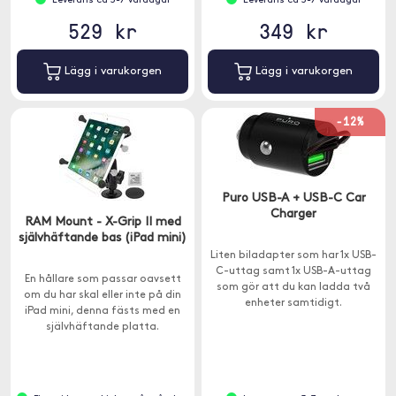
Leverans ca 3-7 vardagar
Leverans ca 3-7 vardagar
529 kr
349 kr
Lägg i varukorgen
Lägg i varukorgen
-12%
Puro USB-A + USB-C Car
Charger
RAM Mount - X-Grip II med
självhäftande bas (iPad mini)
Liten biladapter som har 1x USB-
C-uttag samt 1x USB-A-uttag
En hållare som passar oavsett
som gör att du kan ladda två
om du har skal eller inte på din
enheter samtidigt.
iPad mini, denna fästs med en
självhäftande platta.