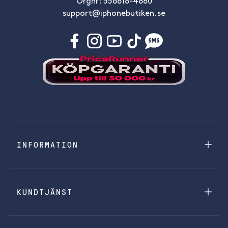
Orgnr: 556818-4880
support@iphonebutiken.se
INFORMATION
KUNDTJÄNST