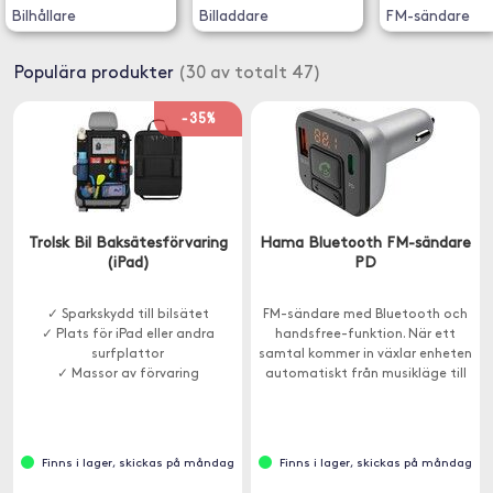
Bilhållare
Billaddare
FM-sändare
Populära produkter
(30 av totalt 47)
-35%
Trolsk Bil Baksätesförvaring
Hama Bluetooth FM-sändare
(iPad)
PD
✓ Sparkskydd till bilsätet
FM-sändare med Bluetooth och
✓ Plats för iPad eller andra
handsfree-funktion. När ett
surfplattor
samtal kommer in växlar enheten
✓ Massor av förvaring
automatiskt från musikläge till
handsfreeläge.
Finns i lager, skickas på måndag
Finns i lager, skickas på måndag