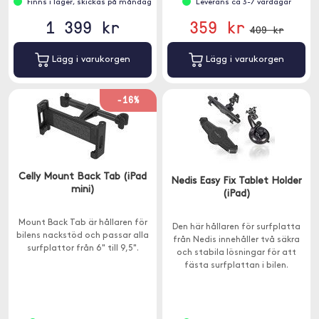
Finns i lager, skickas på måndag
Leverans ca 3-7 vardagar
1 399 kr
359 kr
409 kr
Lägg i varukorgen
Lägg i varukorgen
-16%
Celly Mount Back Tab (iPad
Nedis Easy Fix Tablet Holder
mini)
(iPad)
Mount Back Tab är hållaren för
Den här hållaren för surfplatta
bilens nackstöd och passar alla
från Nedis innehåller två säkra
surfplattor från 6" till 9,5".
och stabila lösningar för att
fästa surfplattan i bilen.