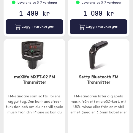
Leverans ca 3-7 vardagar
Leverans ca 3-7 vardagar
1 499 kr
1 099 kr
Lägg i varukorgen
Lägg i varukorgen
maXlife MXFT-02 FM
Setty Bluetooth FM
Transmitter
Transmitter
FM-sändare som sätts i bilens
FM-sändaren låter dig spela
cigguttag. Den har handsfree-
musik från ett microSD-kort, ett
funktion och om du inte vill spela
USB-minne eller från en mobil
musik från din iPhone så kan du
enhet (med en 3,5mm kabel eller
spela via ett MicroSD-kort (ingår
via Bluetooth).
inte).