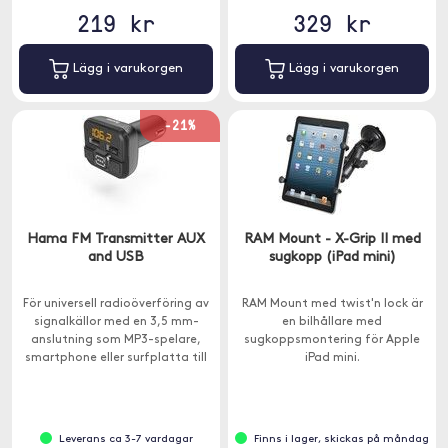
219 kr
329 kr
Lägg i varukorgen
Lägg i varukorgen
-21%
Hama FM Transmitter AUX
RAM Mount - X-Grip II med
and USB
sugkopp (iPad mini)
För universell radioöverföring av
RAM Mount med twist'n lock är
signalkällor med en 3,5 mm-
en bilhållare med
anslutning som MP3-spelare,
sugkoppsmontering för Apple
smartphone eller surfplatta till
iPad mini.
vilken bilradio som helst.
Leverans ca 3-7 vardagar
Finns i lager, skickas på måndag