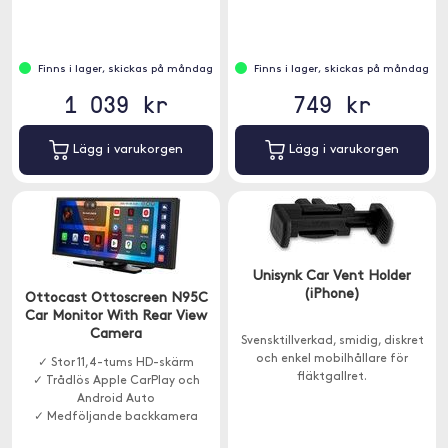
Finns i lager, skickas på måndag
Finns i lager, skickas på måndag
1 039 kr
749 kr
Lägg i varukorgen
Lägg i varukorgen
Unisynk Car Vent Holder
(iPhone)
Ottocast Ottoscreen N95C
Car Monitor With Rear View
Camera
Svensktillverkad, smidig, diskret
och enkel mobilhållare för
✓ Stor 11,4-tums HD-skärm
fläktgallret.
✓ Trådlös Apple CarPlay och
Android Auto
✓ Medföljande backkamera