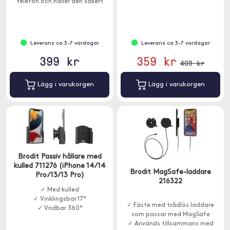
telefon och håller den säkert
vart vägen än tar dig.
Leverans ca 3-7 vardagar
Leverans ca 3-7 vardagar
399 kr
359 kr
409 kr
Lägg i varukorgen
Lägg i varukorgen
Brodit Passiv hållare med
kulled 711276 (iPhone 14/14
Brodit MagSafe-laddare
Pro/13/13 Pro)
216322
✓ Med kulled
✓ Vinklingsbar 17°
✓ Fäste med trådlös laddare
✓ Vridbar 360°
som passar med MagSafe
✓ Används tillsammans med