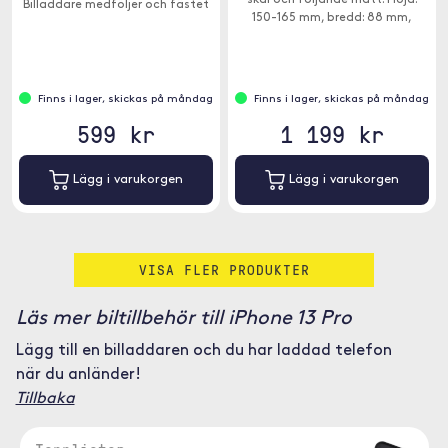
skal och följande mått: Höjd:
Billaddare medföljer och fästet
150-165 mm, bredd: 88 mm,
är utrustat med ett stöd under
tjocklek: 2-11 mm Används
för enheten.
tillsammans med Brodit ProClip.
Finns i lager, skickas på måndag
Finns i lager, skickas på måndag
599 kr
1 199 kr
Lägg i varukorgen
Lägg i varukorgen
VISA FLER PRODUKTER
Läs mer biltillbehör till iPhone 13 Pro
Lägg till en billaddaren och du har laddad telefon
när du anländer!
Tillbaka