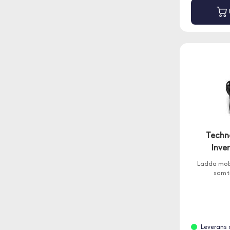
Techn
Inve
Ladda mobi
samti
Leverans 