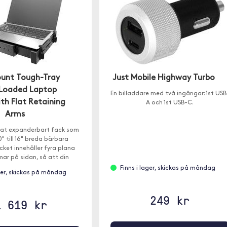
unt Tough-Tray
Just Mobile Highway Turbo
 Loaded Laptop
En billaddare med två ingångar: 1st USB
th Flat Retaining
A och 1st USB-C.
Arms
tat expanderbart fack som
" till 16" breda bärbara
cket innehåller fyra plana
ar på sidan, så att din
ator kan stängas helt i
Finns i lager, skickas på måndag
ager, skickas på måndag
facket.
249 kr
1 619 kr