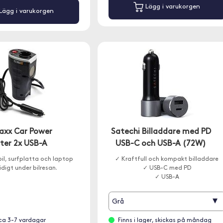
Lägg i varukorgen
Lägg i varukorgen
axx Car Power
Satechi Billaddare med PD
rter 2x USB-A
USB-C och USB-A (72W)
l, surfplatta och laptop
✓ Kraftfull och kompakt billaddare
digt under bilresan.
✓ USB-C med PD
✓ USB-A
▾
Grå
ca 3-7 vardagar
Finns i lager, skickas på måndag