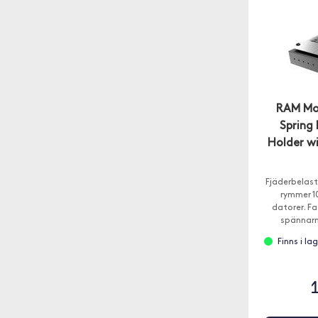
RAM Mo
Spring
Holder wi
Fjäderbelas
rymmer 10
datorer. Fa
spännarm
bärbara d
Finns i l