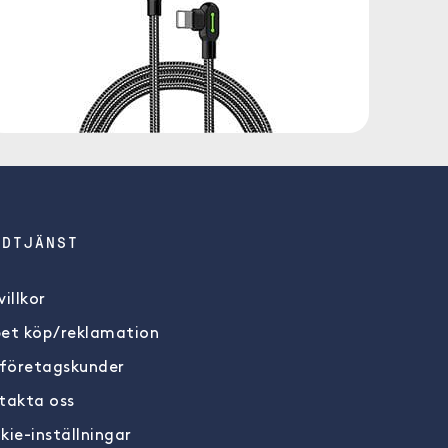
NDTJÄNST
illkor
et köp/reklamation
 företagskunder
takta oss
kie-inställningar