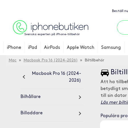
Beställ n
Svenska experten på iPhone-tillbehör
iPhone
iPad
AirPods
Apple Watch
Samsung
Mac
»
Macbook Pro 16 (2024-2026)
» Biltillbehör
Bilti
Macbook Pro 16 (2024-
2026)
Att ha tillbeh
betydligt sm
till sin dato
Bilhållare
Läs mer bilti
Billaddare
Populära pr