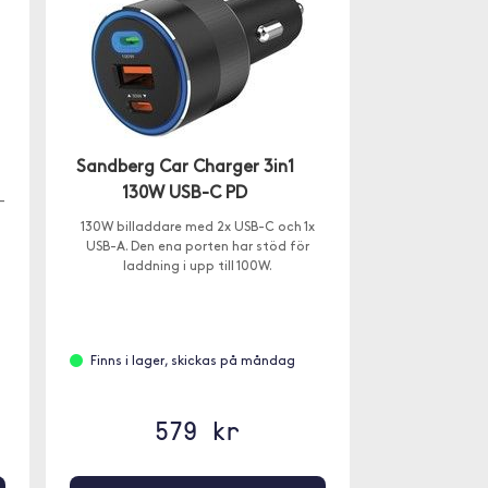
Sandberg Car Charger 3in1
130W USB-C PD
-
130W billaddare med 2x USB-C och 1x
USB-A. Den ena porten har stöd för
laddning i upp till 100W.
Finns i lager, skickas på måndag
579 kr