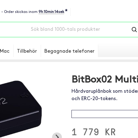
*
u - Order skickas inom
9h 10min 13sek
Mac
Tillbehör
Begagnade telefoner
BitBox02 Multi
Hårdvaruplånbok som stöder 
och ERC-20-tokens.
1 779 KR