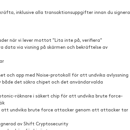
äfta, inklusive alla transaktionsuppgifter innan du signera
r när vi lever mottot "Lita inte på, verifiera"
ra data via visning på skärmen och bekräftelse av
ar
t och app med Noise-protokoll för att undvika avlyssning
v både det säkra chipet och det användarvalda
otonic-räknare i säkert chip för att undvika brute force-
ök
ör att undvika brute force attacker genom att attacker tar
gnerad av Shift Cryptosecurity