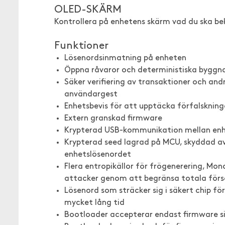
OLED-SKÄRM
Kontrollera på enhetens skärm vad du ska bekr
Funktioner
Lösenordsinmatning på enheten
Öppna råvaror och deterministiska byggnade
Säker verifiering av transaktioner och and
användargest
Enhetsbevis för att upptäcka förfalskning
Extern granskad firmware
Krypterad USB-kommunikation mellan enhe
Krypterad seed lagrad på MCU, skyddad a
enhetslösenordet
Flera entropikällor för frögenerering, Mon
attacker genom att begränsa totala förs
Lösenord som sträcker sig i säkert chip f
mycket lång tid
Bootloader accepterar endast firmware si