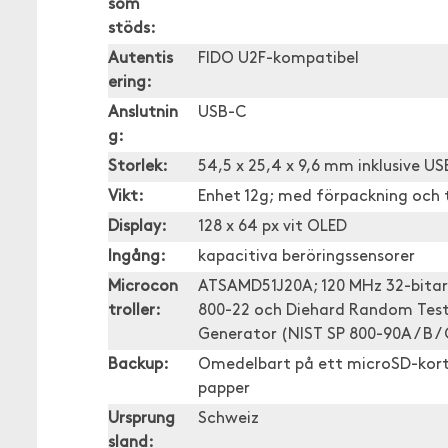
som
stöds:
Autentis
FIDO U2F-kompatibel
ering:
Anslutnin
USB-C
g:
Storlek:
54,5 x 25,4 x 9,6 mm inklusive U
Vikt:
Enhet 12g; med förpackning och t
Display:
128 x 64 px vit OLED
Ingång:
kapacitiva beröringssensorer
Microcon
ATSAMD51J20A; 120 MHz 32-bita
troller:
800-22 och Diehard Random Test
Generator (NIST SP 800-90A / B / 
Backup:
Omedelbart på ett microSD-kort; 
papper
Ursprung
Schweiz
sland: