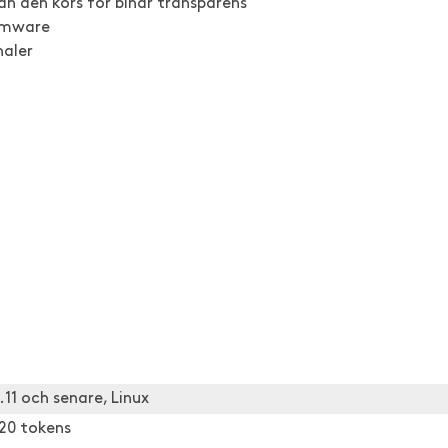
an den körs för binär transparens
irmware
naler
.11 och senare, Linux
-20 tokens