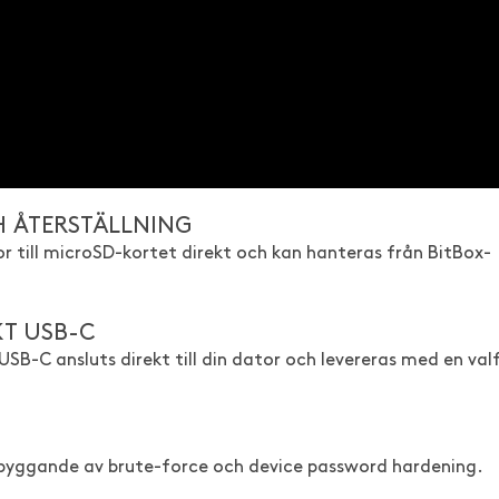
H ÅTERSTÄLLNING
or till microSD-kortet direkt och kan hanteras från BitBox-
T USB-C
B-C ansluts direkt till din dator och levereras med en valf
ebyggande av brute-force och device password hardening.