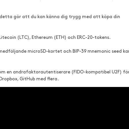
 detta gör att du kan känna dig trygg med att köpa din
Litecoin (LTC), Ethereum (ETH) och ERC-20-tokens.
 medföljande microSD-kortet och BIP-39 mnemonic seed ka
som en andrafaktorautentiserare (FIDO-kompatibel U2F) fö
Dropbox, GitHub med flera.