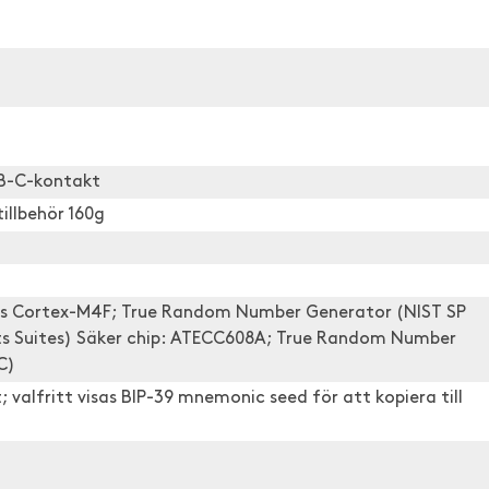
SB-C-kontakt
illbehör 160g
rs Cortex-M4F; True Random Number Generator (NIST SP
s Suites) Säker chip: ATECC608A; True Random Number
C)
valfritt visas BIP-39 mnemonic seed för att kopiera till