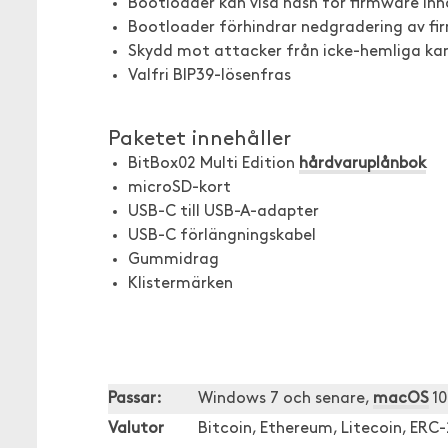
Bootloader kan visa hash för firmware inn
Bootloader förhindrar nedgradering av f
Skydd mot attacker från icke-hemliga ka
Valfri BIP39-lösenfras
Paketet innehåller
BitBox02 Multi Edition
hårdvaruplånbok
microSD-kort
USB-C till USB-A-adapter
USB-C förlängningskabel
Gummidrag
Klistermärken
Passar:
Windows 7 och senare,
macOS
10
Valutor
Bitcoin, Ethereum, Litecoin, ERC