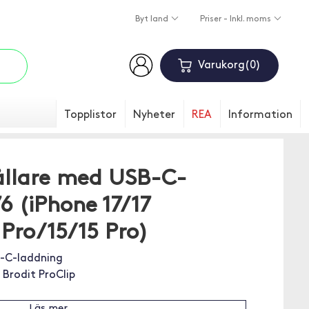
Byt land
Priser - Inkl. moms
Varukorg
0
Topplistor
Nyheter
REA
Information
hållare med USB-C-
6 (iPhone 17/17
Pro/15/15 Pro)
B-C-laddning
Brodit ProClip
Läs mer