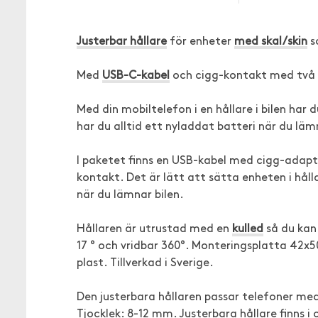
Justerbar hållare
för enheter
med skal/skin
s
Med
USB-C-kabel
och cigg-kontakt med två 
Med din mobiltelefon i en hållare i bilen har
har du alltid ett nyladdat batteri när du läm
I paketet finns en USB-kabel med cigg-adapter
kontakt. Det är lätt att sätta enheten i håll
när du lämnar bilen.
Hållaren är utrustad med en
kulled
så du kan 
17 ° och vridbar 360°. Monteringsplatta 42
plast. Tillverkad i Sverige.
Den justerbara hållaren passar telefoner me
Tjocklek: 8-12 mm. Justerbara hållare finns i