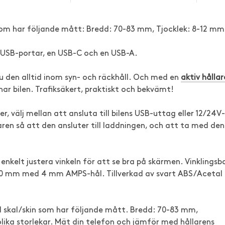
om har följande mått: Bredd: 70-83 mm, Tjocklek: 8-12 mm
USB-portar, en USB-C och en USB-A.
 du den alltid inom syn- och räckhåll. Och med en
aktiv hållar
nar bilen. Trafiksäkert, praktiskt och bekvämt!
, välj mellan att ansluta till bilens USB-uttag eller 12/24V-
aren så att den ansluter till laddningen, och att ta med den
enkelt justera vinkeln för att se bra på skärmen. Vinklingsb
x50 mm med 4 mm AMPS-hål. Tillverkad av svart ABS/Acetal
d skal/skin som har följande mått. Bredd: 70-83 mm,
 olika storlekar. Mät din telefon och jämför med hållarens