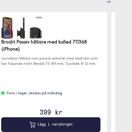
⇨
Brodit Passiv hållare med kulled 711368
(iPhone)
Brodit
Justerbar hållare som passar enheter med skal/skin som
727370
har följande mått: Bredd: 75-89 mm, Tjocklek: 8-12 mm.
Pro)
Justerba
laddnin
mått: B
Finns i lager, skickas på måndag
399 kr
Finn
Lägg i varukorgen