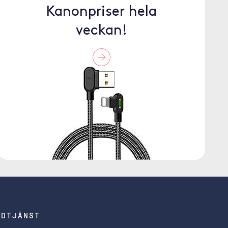
Kanonpriser hela
veckan!
NDTJÄNST