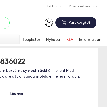
Byt land
Priser - Inkl. moms
Varukorg
0
Topplistor
Nyheter
REA
Information
 836022
om bekvämt syn-och räckhåll i bilen! Med
 säkrare att använda mobila enheter i fordon.
Läs mer