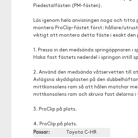
Piedestalfästen (PM-fästen).
Läs igenom hela anvisningen noga och titta p
montera ProClip-fästet först: hållare/utrust
viktigt att montera detta fäste i exakt den p
1. Pressa in den medsända springöppnaren i s
Haka fast fästets nederdel i springan intill
2. Använd den medsända våtservetten till a
Avlägsna skyddsplasten på den dubbelhäftan
mittkonsolens ram så att hålen matchar med
mittkonsolens ram och skruva fast delarna 
3. ProClip på plats.
4. ProClip på plats.
Passar:
Toyota C-HR