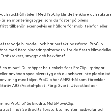
h räckhåll i bilen! Med ProClip blir det enklare och säkrar
 är en monteringsbygel som du fäster på bilens
itt tillbehör, exempelvis en hållare för mobiltelefon eller
n efter varje bilmodell och har perfekt passform. ProClip
nns med flera placeringsalternativ för de flesta bilmodeller
n. Trafiksäkert, snyggt och bekvämt!
 en minut! Du snäpper helt enkelt fast ProClip i springor i
eller använda specialverktyg och du behöver inte plocka isä
nvisning medföljer. ProClip har AMPS-hål som förenklar
litativ ABS/Acetal-plast. Färg: Svart. Utvecklad och
samma ProClip? Se Brodits MultiMoveClip.
 utrustning? Se Brodits förstärkta monteringsbyglar och