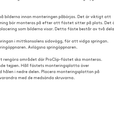
å bilderna innan monteringen påbörjas. Det är viktigt att
ning bör monteras på efter att fästet sitter på plats. Det 
lacering som bilderna visar. Detta fäste består av två dela
pringan i mittkonsolens sidovägg, för att vidga springan.
 springöppnaren. Avlägsna springöppnaren.
tt rengöra området där ProClip-fästet ska monteras.
de tejpen. Håll fästets monteringsplatta över
 hålen i nedre delen. Placera monteringsplattan på
i varandra med de medsända skruvarna.