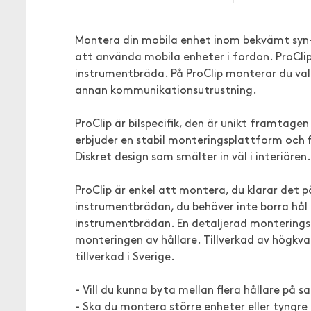
Montera din mobila enhet inom bekvämt syn-oc
att använda mobila enheter i fordon. ProClip
instrumentbräda. På ProClip monterar du valfr
annan kommunikationsutrustning.
ProClip är bilspecifik, den är unikt framtage
erbjuder en stabil monteringsplattform och fi
Diskret design som smälter in väl i interiöre
ProClip är enkel att montera, du klarar det på
instrumentbrädan, du behöver inte borra hål 
instrumentbrädan. En detaljerad monteringsa
monteringen av hållare. Tillverkad av högkva
tillverkad i Sverige.
- Vill du kunna byta mellan flera hållare på 
- Ska du montera större enheter eller tyngre