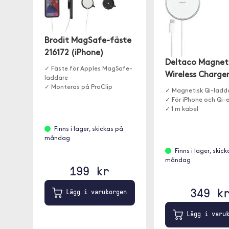
Brodit MagSafe-fäste
216172 (iPhone)
Deltaco Magnet
✓ Fäste för Apples MagSafe-
Wireless Charge
laddare
✓ Monteras på ProClip
✓ Magnetisk Qi-ladd
✓ För iPhone och Qi-
✓ 1 m kabel
Finns i lager, skickas på
måndag
Finns i lager, skic
måndag
199 kr
349 k
Lägg i varukorgen
Lägg i varuk