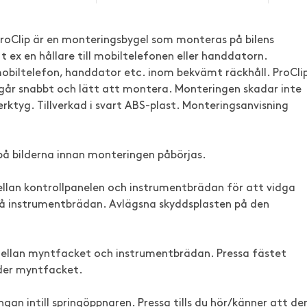
 ProClip är en monteringsbygel som monteras på bilens
 ex en hållare till mobiltelefonen eller handdatorn.
mobiltelefon, handdator etc. inom bekvämt räckhåll. ProCli
ch går snabbt och lätt att montera. Monteringen skadar inte
erktyg. Tillverkad i svart ABS-plast. Monteringsanvisning
på bilderna innan monteringen påbörjas.
llan kontrollpanelen och instrumentbrädan för att vidga
på instrumentbrädan. Avlägsna skyddsplasten på den
n mellan myntfacket och instrumentbrädan. Pressa fästet
nder myntfacket.
ingan intill springöppnaren. Pressa tills du hör/känner att de