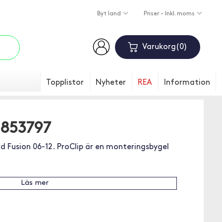
Byt land
Priser - Inkl. moms
Varukorg
0
Topplistor
Nyheter
REA
Information
 853797
rd Fusion 06-12. ProClip är en monteringsbygel
Läs mer