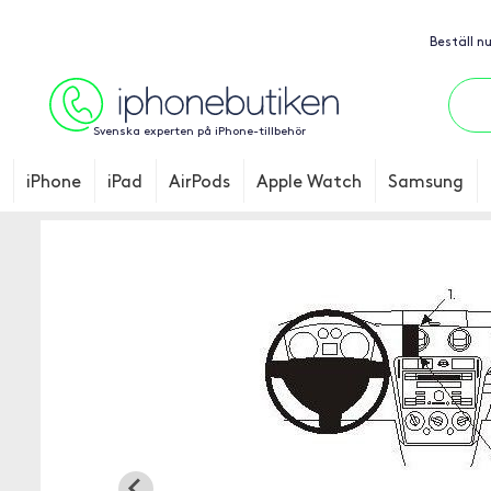
Beställ n
Svenska experten på iPhone-tillbehör
iPhone
iPad
AirPods
Apple Watch
Samsung