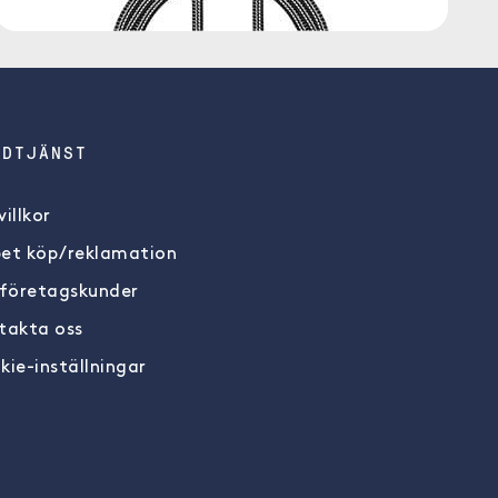
NDTJÄNST
illkor
et köp/reklamation
 företagskunder
takta oss
kie-inställningar