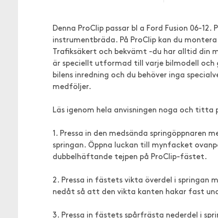
Denna ProClip passar bl a Ford Fusion 06-12.
instrumentbräda. På ProClip kan du montera t
Trafiksäkert och bekvämt -du har alltid din 
är speciellt utformad till varje bilmodell o
bilens inredning och du behöver inga specialv
medföljer.
Läs igenom hela anvisningen noga och titta 
1. Pressa in den medsända springöppnaren me
springan. Öppna luckan till mynfacket ovan
dubbelhäftande tejpen på ProClip-fästet.
2. Pressa in fästets vikta överdel i springa
nedåt så att den vikta kanten hakar fast u
3. Pressa in fästets spårfrästa nederdel i spr