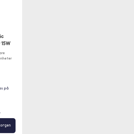
ic
r 15W
are
enheter
kas på
r
orgen