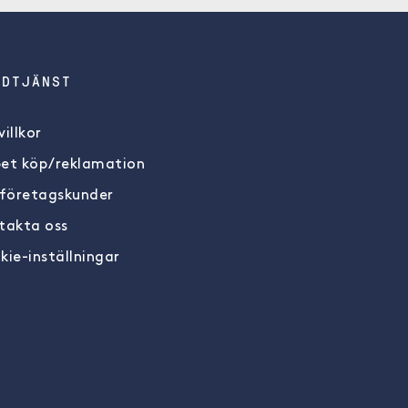
NDTJÄNST
illkor
et köp/reklamation
 företagskunder
takta oss
kie-inställningar