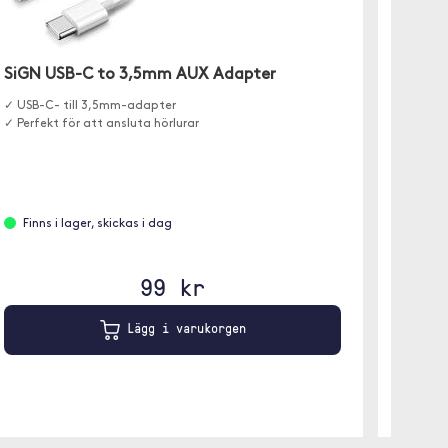
Moobi
SiGN USB-C to 3,5mm AUX Adapter
✓ Fläta
✓ USB-C- till 3,5mm-adapter
✓ USB-A
✓ Perfekt för att ansluta hörlurar
✓ 27W
Finns
Finns i lager, skickas i dag
1 m
99 kr
Lägg i varukorgen