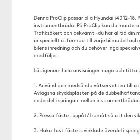
Denna ProClip passar bl a Hyundai i40 12-18.
instrumentbräda. På ProClip kan du montera t
Trafiksäkert och bekvämt -du har alltid din 
är speciellt utformad till varje bilmodell o
bilens inredning och du behöver inga specialv
medföljer.
Läs igenom hela anvisningen noga och titta 
1. Använd den medsända våtservetten till a
Avlägsna skyddsplasten på de dubbelhäftande
nederdel i springan mellan instrumentbrädan
2. Pressa fästet uppåt/framåt så att den v
3. Haka fast fästets vinklade överdel i spri