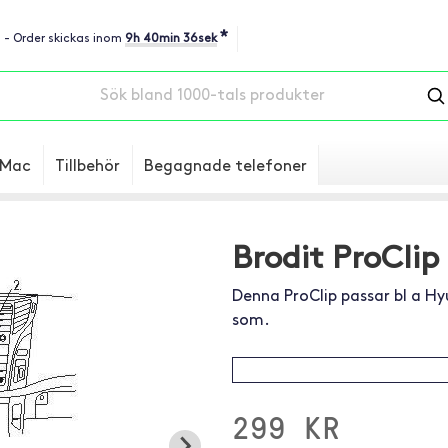
*
u - Order skickas inom
9h 40min 35sek
Mac
Tillbehör
Begagnade telefoner
Brodit ProCli
Denna ProClip passar bl a Hy
som.
299 KR