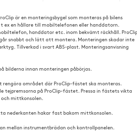
 ProClip är en monteringsbygel som monteras på bilens
 ex en hållare till mobiltelefonen eller handdatorn.
mobiltelefon, handdator etc. inom bekvämt räckhåll. ProCli
ch går snabbt och lätt att montera. Monteringen skadar inte
erktyg. Tillverkad i svart ABS-plast. Monteringsanvisning
på bilderna innan monteringen påbörjas.
tt rengöra området där ProClip-fästet ska monteras.
 tejpremsorna på ProClip-fästet. Pressa in fästets vikta
 och mittkonsolen.
ikta nederkanten hakar fast bakom mittkonsolen.
ngan mellan instrumentbrädan och kontrollpanelen.