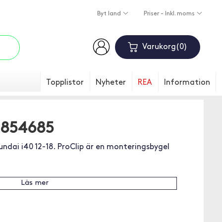
Byt land
Priser - Inkl. moms
Varukorg
0
Topplistor
Nyheter
REA
Information
p 854685
undai i40 12-18. ProClip är en monteringsbygel
Läs mer