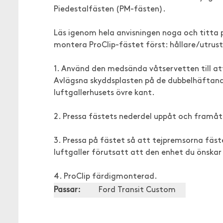
Piedestalfästen (PM-fästen).
Läs igenom hela anvisningen noga och titta p
montera ProClip-fästet först: hållare/utrust
1. Använd den medsända våtservetten till a
Avlägsna skyddsplasten på de dubbelhäftand
luftgallerhusets övre kant.
2. Pressa fästets nederdel uppåt och framåt 
3. Pressa på fästet så att tejpremsorna fäst
luftgaller förutsatt att den enhet du önskar
4. ProClip färdigmonterad.
Passar:
Ford Transit Custom