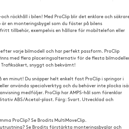
h räckhåll i bilen! Med ProClip blir det enklare och säkrar
 är en monteringsbygel som du fäster på bilens
itt tillbehör, exempelvis en hållare för mobiltelefon eller
n efter varje bilmodell och har perfekt passform. ProClip
nns med flera placeringsalternativ för de flesta bilmodeller
n. Trafiksäkert, snyggt och bekvämt!
 en minut! Du snäpper helt enkelt fast ProClip i springor i
eller använda specialverktyg och du behöver inte plocka isä
nvisning medföljer. ProClip har AMPS-hål som förenklar
litativ ABS/Acetal-plast. Färg: Svart. Utvecklad och
samma ProClip? Se Brodits MultiMoveClip.
 utrustning? Se Brodits förstärkta monteringsbyglar och