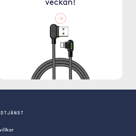
veckan!
NDTJÄNST
illkor