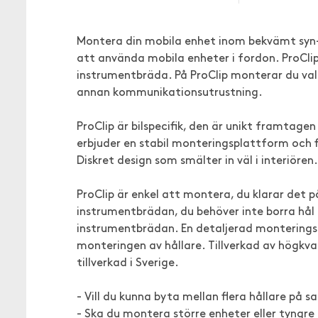
Montera din mobila enhet inom bekvämt syn-oc
att använda mobila enheter i fordon. ProClip
instrumentbräda. På ProClip monterar du valfr
annan kommunikationsutrustning.
ProClip är bilspecifik, den är unikt framtage
erbjuder en stabil monteringsplattform och fi
Diskret design som smälter in väl i interiöre
ProClip är enkel att montera, du klarar det på
instrumentbrädan, du behöver inte borra hål 
instrumentbrädan. En detaljerad monteringsa
monteringen av hållare. Tillverkad av högkva
tillverkad i Sverige.
- Vill du kunna byta mellan flera hållare på 
- Ska du montera större enheter eller tyngre