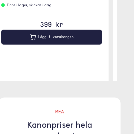
Leve
Finns i lager, skickas i dag
399 kr
Lägg i varukorgen
REA
Kanonpriser hela