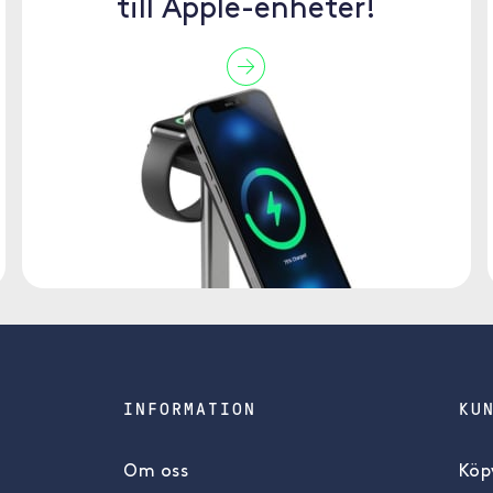
till Apple-enheter!
INFORMATION
KU
Om oss
Köpv