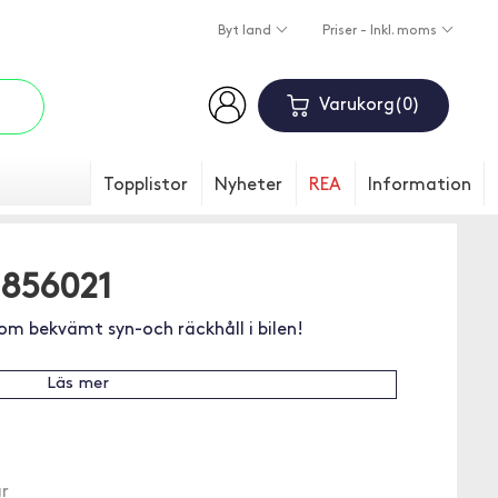
Byt land
Priser - Inkl. moms
Varukorg
0
Topplistor
Nyheter
REA
Information
 856021
om bekvämt syn-och räckhåll i bilen!
Läs mer
r