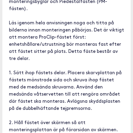
monteringsbyglar och Piedestalfästen (PM-
fästen).
Läs igenom hela anvisningen noga och titta på
bilderna innan monteringen påbörjas. Det är viktigt
att montera ProClip-fästet först:
enhetshållare/utrustning bör monteras fast efter
att fästet sitter på plats. Detta fäste består av
tre delar.
1. Sätt ihop fästets delar. Placera skarvplattan på
fästets mönstrade sida och skruva ihop fästet
med de medsända skruvarna. Använd den
medsända våtservetten till att rengöra området
där fästet ska monteras. Avlägsna skyddsplasten
på de dubbelhäftande tejpremsorna.
2. Håll fästet över skärmen så att
monteringsplattan är på förarsidan av skärmen.