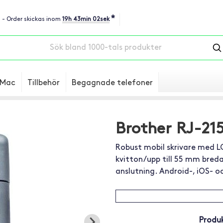
*
u - Order skickas inom
19h 43min 01sek
Mac
Tillbehör
Begagnade telefoner
Brother RJ-215
Robust mobil skrivare med LC
kvitton/upp till 55 mm breda 
anslutning. Android-, iOS- 
Produk