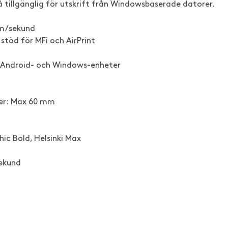
kså tillgänglig för utskrift från Windowsbaserade datorer.
mm/sekund
stöd för MFi och AirPrint
S-, Android- och Windows-enheter
ter: Max 60 mm
ic Bold, Helsinki Max
sekund