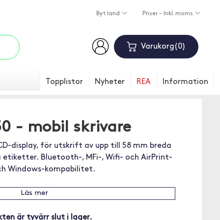
Byt land
Priser - Inkl. moms
Varukorg
0
Topplistor
Nyheter
REA
Information
0 - mobil skrivare
D-display, för utskrift av upp till 58 mm breda
etiketter. Bluetooth-, MFi-, Wifi- och AirPrint-
och Windows-kompabilitet.
Läs mer
ten är tyvärr slut i lager.