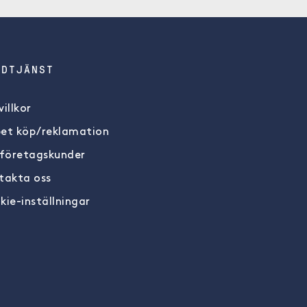
NDTJÄNST
illkor
et köp/reklamation
 företagskunder
takta oss
kie-inställningar