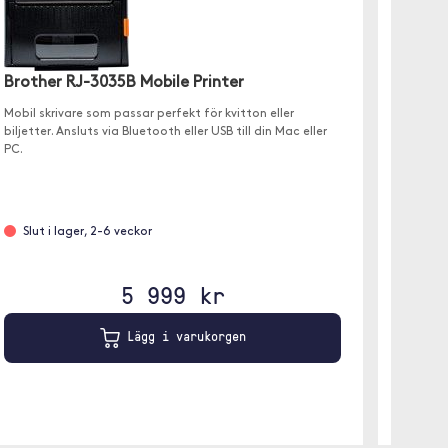
Brother RJ-3035B Mobile Printer
Brothe
Mobil skrivare som passar perfekt för kvitton eller
Mobil sk
biljetter. Ansluts via Bluetooth eller USB till din Mac eller
biljette
PC.
Slut i lager, 2-6 veckor
Slut 
5 999 kr
Lägg i varukorgen