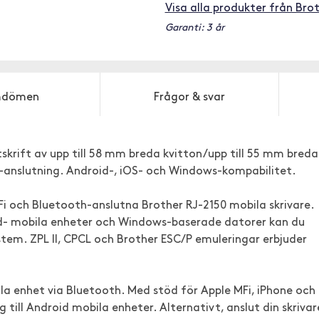
Visa alla produkter från Bro
Garanti: 3 år
dömen
Frågor & svar
tskrift av upp till 58 mm breda kvitton/upp till 55 mm breda
int-anslutning. Android-, iOS- och Windows-kompabilitet.
-Fi och Bluetooth-anslutna Brother RJ-2150 mobila skrivare.
id- mobila enheter och Windows-baserade datorer kan du
system. ZPL II, CPCL och Brother ESC/P emuleringar erbjuder
ila enhet via Bluetooth. Med stöd för Apple MFi, iPhone och
gg till Android mobila enheter. Alternativt, anslut din skrivar