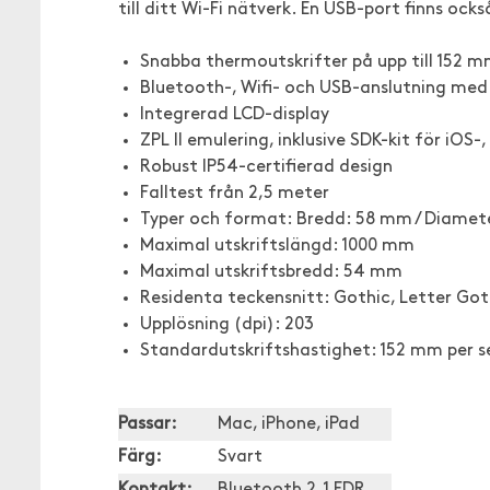
till ditt Wi-Fi nätverk. En USB-port finns oc
Snabba thermoutskrifter på upp till 152 
Bluetooth-, Wifi- och USB-anslutning med 
Integrerad LCD-display
ZPL II emulering, inklusive SDK-kit för iO
Robust IP54-certifierad design
Falltest från 2,5 meter
Typer och format: Bredd: 58 mm / Diame
Maximal utskriftslängd: 1000 mm
Maximal utskriftsbredd: 54 mm
Residenta teckensnitt: Gothic, Letter Goth
Upplösning (dpi): 203
Standardutskriftshastighet: 152 mm per 
Passar:
Mac, iPhone, iPad
Färg:
Svart