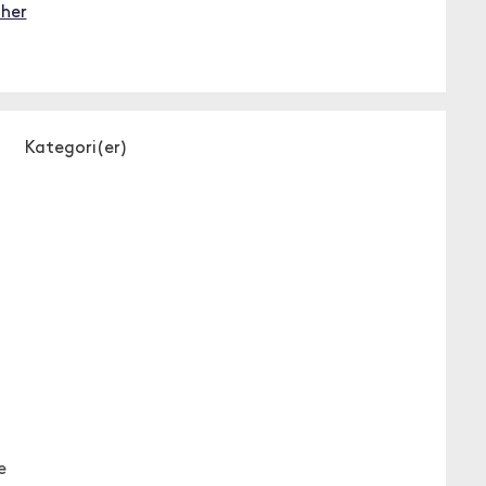
ther
Kategori(er)
e