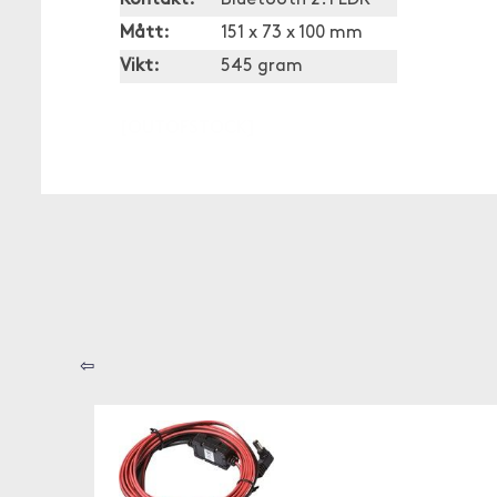
Kontakt:
Bluetooth 2.1 EDR
Mått:
151 x 73 x 100 mm
Vikt:
545 gram
[OUTOFSTOCK]
⇦