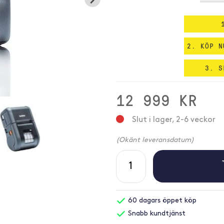
2. KÖP N
3. S
12 999 KR
Slut i lager, 2-6 veckor
(Okänt leveransdatum)
60 dagars öppet köp
Snabb kundtjänst