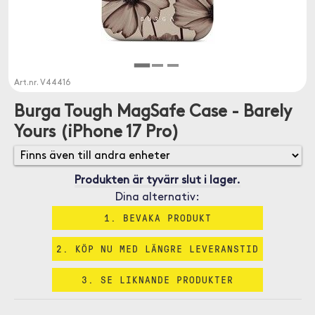
Art.nr.
V44416
Burga Tough MagSafe Case - Barely
Yours (iPhone 17 Pro)
Produkten är tyvärr slut i lager.
Dina alternativ:
1. BEVAKA PRODUKT
2. KÖP NU MED LÄNGRE LEVERANSTID
3. SE LIKNANDE PRODUKTER