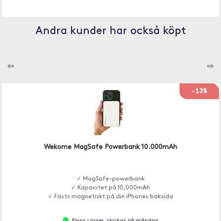
Andra kunder har också köpt
⇦
⇨
-13%
Wekome MagSafe Powerbank 10.000mAh
✓ MagSafe-powerbank
✓ Kapacitet på 10,000mAh
✓ Fästs magnetiskt på din iPhones baksida
Finns i lager, skickas på måndag