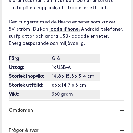
klarar resor runt om i världen. Den är enkel att
fästa på en ryggsäck, ett träd eller ett tält.
Den fungerar med de flesta enheter som kräver
5V-ström. Du kan
ladda iPhone,
Android-telefoner,
surfplattor och andra USB-laddade enheter.
Energibesparande och miljövänlig.
Färg:
Grå
Uttag:
1x USB-A
Storlek ihopvikt:
14,8 x 15,3 x 5,4 cm
Storlek utfälld:
66 x 14,7 x 3 cm
Vikt:
360 gram
Omdömen
Frågor & svar