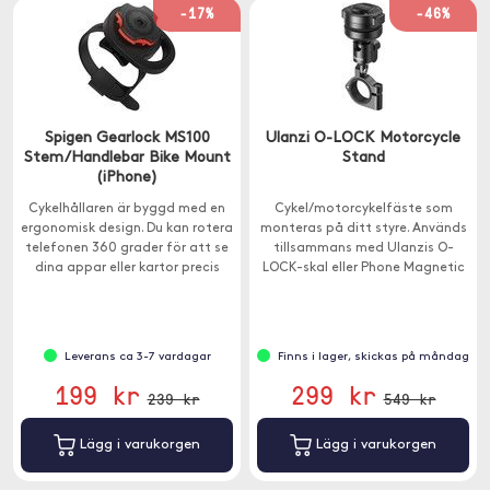
-17%
-46%
Spigen Gearlock MS100
Ulanzi O-LOCK Motorcycle
Stem/Handlebar Bike Mount
Stand
(iPhone)
Cykelhållaren är byggd med en
Cykel/motorcykelfäste som
ergonomisk design. Du kan rotera
monteras på ditt styre. Används
telefonen 360 grader för att se
tillsammans med Ulanzis O-
dina appar eller kartor precis
LOCK-skal eller Phone Magnetic
som du själv föredrar.
Sticker (ingår ej).
Leverans ca 3-7 vardagar
Finns i lager, skickas på måndag
199 kr
299 kr
239 kr
549 kr
Lägg i varukorgen
Lägg i varukorgen