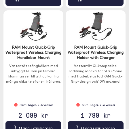
RAM Mount Quick-Grip
RAM Mount Quick-Grip
Waterproof Wireless Charging
Waterproof Wireless Charging
Handlebar Mount
Holder with Charger
Vattentät stånghållare med
Vattentät Qi-kompatibel
inbyggd Qi. Den justerbara
laddningsdocka för bl a iPhone
klämman ser till att du kan ha
med fjäderbelastad RAM Quick-
många olika telefoner i hållaren.
Grip-design och 10W maximal
Hållaren passar nästintill alla
effekt.
smartphones.
Slut i lager, 2-6 veckor
Slut i lager, 2-6 veckor
2 099 kr
1 799 kr
Lägg i varukorgen
Lägg i varukorgen