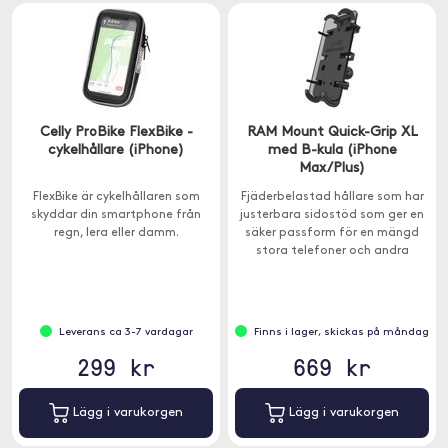
Celly ProBike FlexBike -
RAM Mount Quick-Grip XL
cykelhållare (iPhone)
med B-kula (iPhone
Max/Plus)
FlexBike är cykelhållaren som
Fjäderbelastad hållare som har
skyddar din smartphone från
justerbara sidostöd som ger en
regn, lera eller damm.
säker passform för en mängd
stora telefoner och andra
enheter.
Leverans ca 3-7 vardagar
Finns i lager, skickas på måndag
299 kr
669 kr
Lägg i varukorgen
Lägg i varukorgen