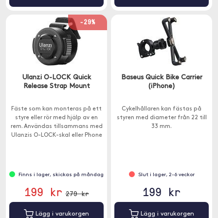
-29%
Ulanzi O-LOCK Quick
Baseus Quick Bike Carrier
Release Strap Mount
(iPhone)
Fäste som kan monteras på ett
Cykelhållaren kan fästas på
styre eller rör med hjälp av en
styren med diameter från 22 till
rem. Användas tillsammans med
33 mm.
Ulanzis O-LOCK-skal eller Phone
Magnetic Sticker (ingår ej).
Finns i lager, skickas på måndag
Slut i lager, 2-6 veckor
199 kr
199 kr
279 kr
Lägg i varukorgen
Lägg i varukorgen