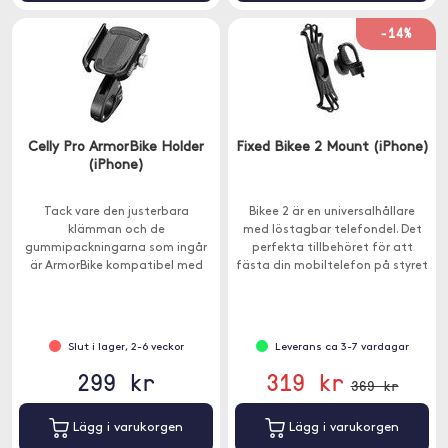
-14%
Celly Pro ArmorBike Holder
Fixed Bikee 2 Mount (iPhone)
(iPhone)
Tack vare den justerbara
Bikee 2 är en universalhållare
klämman och de
med löstagbar telefondel. Det
gummipackningarna som ingår
perfekta tillbehöret för att
är ArmorBike kompatibel med
fästa din mobiltelefon på styret
alla typer av styren.
på din cykel eller motorcykel.
Slut i lager, 2-6 veckor
Leverans ca 3-7 vardagar
299 kr
319 kr
369 kr
Lägg i varukorgen
Lägg i varukorgen