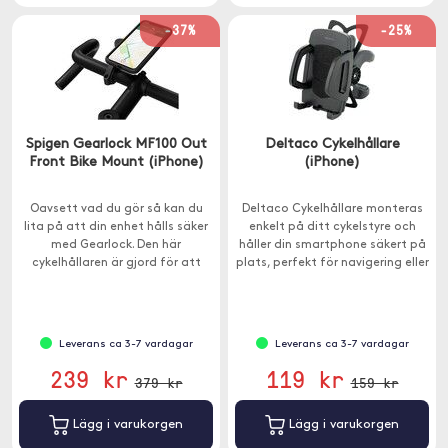
-37%
-25%
Spigen Gearlock MF100 Out
Deltaco Cykelhållare
Front Bike Mount (iPhone)
(iPhone)
Oavsett vad du gör så kan du
Deltaco Cykelhållare monteras
lita på att din enhet hålls säker
enkelt på ditt cykelstyre och
med Gearlock. Den här
håller din smartphone säkert på
cykelhållaren är gjord för att
plats, perfekt för navigering eller
hålla och för att vara enkel att
för att mäta din prestation
använda.
under cykelturer.
Leverans ca 3-7 vardagar
Leverans ca 3-7 vardagar
239 kr
119 kr
379 kr
159 kr
Lägg i varukorgen
Lägg i varukorgen