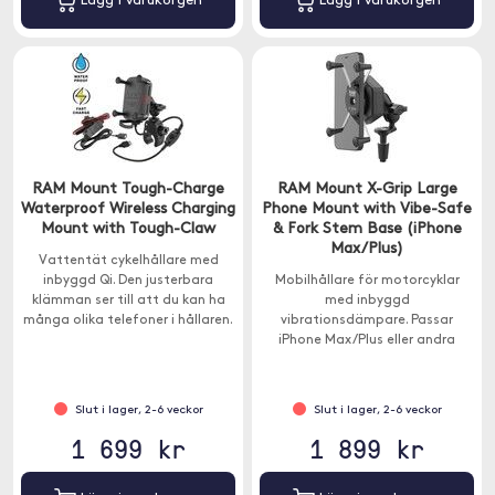
Lägg i varukorgen
Lägg i varukorgen
RAM Mount Tough-Charge
RAM Mount X-Grip Large
Waterproof Wireless Charging
Phone Mount with Vibe-Safe
Mount with Tough-Claw
& Fork Stem Base (iPhone
Max/Plus)
Vattentät cykelhållare med
inbyggd Qi. Den justerbara
Mobilhållare för motorcyklar
klämman ser till att du kan ha
med inbyggd
många olika telefoner i hållaren.
vibrationsdämpare. Passar
X-grip-hållaren passar nästintill
iPhone Max/Plus eller andra
alla smartphones.
smartphones med liknande
mått.
Slut i lager, 2-6 veckor
Slut i lager, 2-6 veckor
1 699 kr
1 899 kr