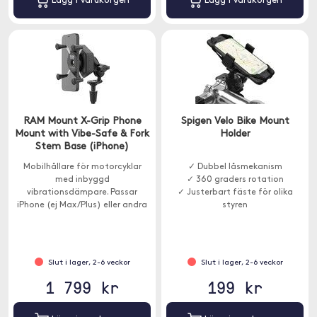
Lägg i varukorgen
Lägg i varukorgen
RAM Mount X-Grip Phone
Spigen Velo Bike Mount
Mount with Vibe-Safe & Fork
Holder
Stem Base (iPhone)
Mobilhållare för motorcyklar
✓ Dubbel låsmekanism
med inbyggd
✓ 360 graders rotation
vibrationsdämpare. Passar
✓ Justerbart fäste för olika
iPhone (ej Max/Plus) eller andra
styren
smartphones med liknande
mått.
Slut i lager, 2-6 veckor
Slut i lager, 2-6 veckor
1 799 kr
199 kr