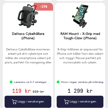
-25%
Deltaco Cykelhållare
RAM Mount - X-Grip med
(iPhone)
Tough-Claw (iPhone)
Deltaco Cykelhållare monteras
X-Grip-hållaren är anpassad för
enkelt på ditt cykelstyre och
iPhone och håller fast den säkert
håller din smartphone säkert på
och tryggt. Passar perfekt på
plats, perfekt för navigering eller
motorcykeln och cykeln.
för att mäta din prestation
under cykelturer.
Leverans ca 3-7 vardagar
Finns i lager, skickas på måndag
119 kr
1 299 kr
159 kr
Lägg i varukorgen
Lägg i varukorgen