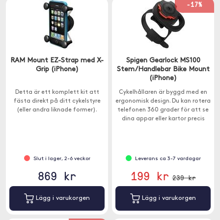
-17%
RAM Mount EZ-Strap med X-
Spigen Gearlock MS100
Grip (iPhone)
Stem/Handlebar Bike Mount
(iPhone)
Detta är ett komplett kit att
Cykelhållaren är byggd med en
fästa direkt på ditt cykelstyre
ergonomisk design. Du kan rotera
(eller andra liknade former).
telefonen 360 grader för att se
dina appar eller kartor precis
som du själv föredrar.
Slut i lager, 2-6 veckor
Leverans ca 3-7 vardagar
869 kr
199 kr
239 kr
Lägg i varukorgen
Lägg i varukorgen