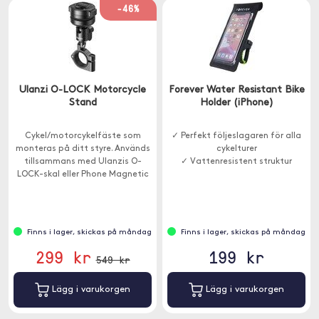
-46%
Ulanzi O-LOCK Motorcycle
Forever Water Resistant Bike
Stand
Holder (iPhone)
Cykel/motorcykelfäste som
✓ Perfekt följeslagaren för alla
monteras på ditt styre. Används
cykelturer
tillsammans med Ulanzis O-
✓ Vattenresistent struktur
LOCK-skal eller Phone Magnetic
Sticker (ingår ej).
Finns i lager, skickas på måndag
Finns i lager, skickas på måndag
299 kr
199 kr
549 kr
Lägg i varukorgen
Lägg i varukorgen