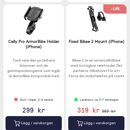
-14%
Celly Pro ArmorBike Holder
Fixed Bikee 2 Mount (iPhone)
(iPhone)
Tack vare den justerbara
Bikee 2 är en universalhållare
klämman och de
med löstagbar telefondel. Det
gummipackningarna som ingår
perfekta tillbehöret för att
är ArmorBike kompatibel med
fästa din mobiltelefon på styret
alla typer av styren.
på din cykel eller motorcykel.
Slut i lager, 2-6 veckor
Leverans ca 3-7 vardagar
299 kr
319 kr
369 kr
Lägg i varukorgen
Lägg i varukorgen