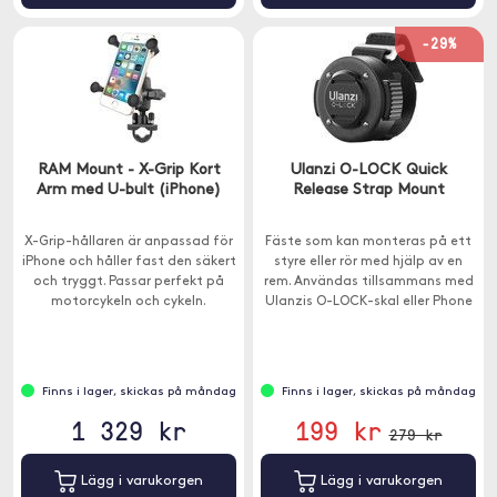
-29%
RAM Mount - X-Grip Kort
Ulanzi O-LOCK Quick
Arm med U-bult (iPhone)
Release Strap Mount
X-Grip-hållaren är anpassad för
Fäste som kan monteras på ett
iPhone och håller fast den säkert
styre eller rör med hjälp av en
och tryggt. Passar perfekt på
rem. Användas tillsammans med
motorcykeln och cykeln.
Ulanzis O-LOCK-skal eller Phone
Magnetic Sticker (ingår ej).
Finns i lager, skickas på måndag
Finns i lager, skickas på måndag
1 329 kr
199 kr
279 kr
Lägg i varukorgen
Lägg i varukorgen