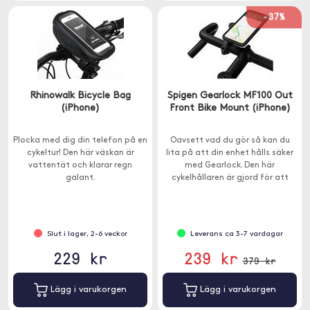
-37%
Rhinowalk Bicycle Bag
Spigen Gearlock MF100 Out
(iPhone)
Front Bike Mount (iPhone)
Plocka med dig din telefon på en
Oavsett vad du gör så kan du
cykeltur! Den här väskan är
lita på att din enhet hålls säker
vattentät och klarar regn
med Gearlock. Den här
galant.
cykelhållaren är gjord för att
hålla och för att vara enkel att
använda.
Slut i lager, 2-6 veckor
Leverans ca 3-7 vardagar
229 kr
239 kr
379 kr
Lägg i varukorgen
Lägg i varukorgen