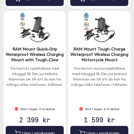
RAM Mount Quick-Grip
RAM Mount Tough-Charge
Waterproof Wireless Charging
Waterproof Wireless Charging
Mount with Tough-Claw
Motorcycle Mount
Vattentät cykelhållare med
Vattentät motorcykelhållare
inbyggd Qi. Den justerbara
med inbyggd Qi. Den justerbara
klämman ser till att du kan ha
klämman ser till att du kan ha
många olika telefoner i hållaren.
många olika telefoner i hållaren.
Hållaren passar nästintill alla
X-grip-hållaren passar nästintill
smartphones.
alla smartphones.
Slut i lager, 2-6 veckor
Slut i lager, 2-6 veckor
2 399 kr
1 599 kr
Lägg i varukorgen
Lägg i varukorgen