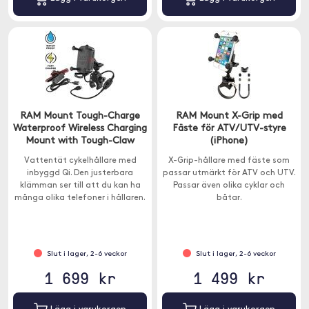
RAM Mount Tough-Charge
RAM Mount X-Grip med
Waterproof Wireless Charging
Fäste för ATV/UTV-styre
Mount with Tough-Claw
(iPhone)
Vattentät cykelhållare med
X-Grip-hållare med fäste som
inbyggd Qi. Den justerbara
passar utmärkt för ATV och UTV.
klämman ser till att du kan ha
Passar även olika cyklar och
många olika telefoner i hållaren.
båtar.
X-grip-hållaren passar nästintill
alla smartphones.
Slut i lager, 2-6 veckor
Slut i lager, 2-6 veckor
1 699 kr
1 499 kr