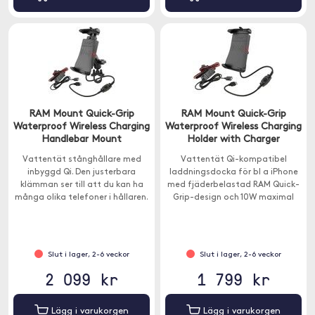
RAM Mount Quick-Grip
RAM Mount Quick-Grip
Waterproof Wireless Charging
Waterproof Wireless Charging
Handlebar Mount
Holder with Charger
Vattentät stånghållare med
Vattentät Qi-kompatibel
inbyggd Qi. Den justerbara
laddningsdocka för bl a iPhone
klämman ser till att du kan ha
med fjäderbelastad RAM Quick-
många olika telefoner i hållaren.
Grip-design och 10W maximal
Hållaren passar nästintill alla
effekt.
smartphones.
Slut i lager, 2-6 veckor
Slut i lager, 2-6 veckor
2 099 kr
1 799 kr
Lägg i varukorgen
Lägg i varukorgen