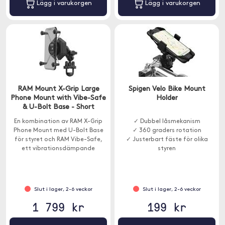
Lägg i varukorgen
Lägg i varukorgen
RAM Mount X-Grip Large
Spigen Velo Bike Mount
Phone Mount with Vibe-Safe
Holder
& U-Bolt Base - Short
En kombination av RAM X-Grip
✓ Dubbel låsmekanism
Phone Mount med U-Bolt Base
✓ 360 graders rotation
för styret och RAM Vibe-Safe,
✓ Justerbart fäste för olika
ett vibrationsdämpande
styren
tillbehör som är designat för att
skydda elektroniska enheter.
Slut i lager, 2-6 veckor
Slut i lager, 2-6 veckor
1 799 kr
199 kr