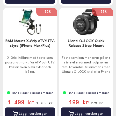
-12%
-29%
RAM Mount X-Grip ATV/UTV-
Ulanzi O-LOCK Quick
styre (iPhone Max/Plus)
Release Strap Mount
X-Grip-hållare med fäste som
Fäste som kan monteras på ett
passar utmärkt för ATV och UTV.
styre eller rör med hjälp av en
Passar även olika cyklar och
rem. Användas tillsammans med
båtar.
Ulanzis O-LOCK-skal eller Phone
Magnetic Sticker (ingår ej).
Finns i lager, skickas i morgon
Finns i lager, skickas i morgon
1 499 kr
199 kr
1 709 kr
279 kr
Lägg i varukorgen
Lägg i varukorgen