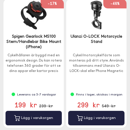
-17%
-46%
Spigen Gearlock MS100
Ulanzi O-LOCK Motorcycle
Stem/Handlebar Bike Mount
Stand
(iPhone)
Cykelhållaren är byggd med en
Cykel/motorcykelfäste som
ergonomisk design. Du kan rotera
monteras på ditt styre. Används
telefonen 360 grader för att se
tillsammans med Ulanzis O-
dina appar eller kartor precis
LOCK-skal eller Phone Magnetic
som du själv föredrar.
Sticker (ingår ej).
Leverans ca 3-7 vardagar
Finns i lager, skickas i morgon
199 kr
299 kr
239 kr
549 kr
Lägg i varukorgen
Lägg i varukorgen