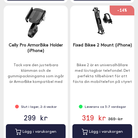
-14%
Celly Pro ArmorBike Holder
Fixed Bikee 2 Mount (iPhone)
(iPhone)
Tack vare den justerbara
Bikee 2 är en universalhållare
klämman och de
med löstagbar telefondel. Det
gummipackningarna som ingår
perfekta tillbehöret för att
är ArmorBike kompatibel med
fästa din mobiltelefon på styret
alla typer av styren.
på din cykel eller motorcykel.
Slut i lager, 2-6 veckor
Leverans ca 3-7 vardagar
299 kr
319 kr
369 kr
Lägg i varukorgen
Lägg i varukorgen