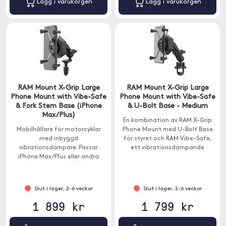
Lägg i varukorgen
Lägg i varukorgen
RAM Mount X-Grip Large
RAM Mount X-Grip Large
Phone Mount with Vibe-Safe
Phone Mount with Vibe-Safe
& Fork Stem Base (iPhone
& U-Bolt Base - Medium
Max/Plus)
En kombination av RAM X-Grip
Mobilhållare för motorcyklar
Phone Mount med U-Bolt Base
med inbyggd
för styret och RAM Vibe-Safe,
vibrationsdämpare. Passar
ett vibrationsdämpande
iPhone Max/Plus eller andra
tillbehör som är designat för att
smartphones med liknande
skydda elektroniska enheter.
mått.
Slut i lager, 2-6 veckor
Slut i lager, 2-6 veckor
1 899 kr
1 799 kr