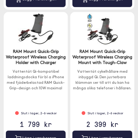
RAM Mount Quick-Grip
RAM Mount Quick-Grip
Waterproof Wireless Charging
Waterproof Wireless Charging
Holder with Charger
Mount with Tough-Claw
Vattentät Qi-kompatibel
Vattentät cykelhållare med
laddningsdocka för bl a iPhone
inbyggd Qi. Den justerbara
med fjäderbelastad RAM Quick-
klämman ser till att du kan ha
Grip-design och 10W maximal
många olika telefoner i hållaren.
effekt.
Hållaren passar nästintill alla
smartphones.
Slut i lager, 2-6 veckor
Slut i lager, 2-6 veckor
1 799 kr
2 399 kr