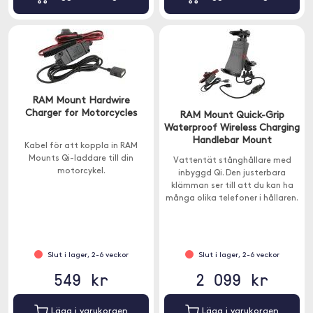
RAM Mount Hardwire
Charger for Motorcycles
RAM Mount Quick-Grip
Waterproof Wireless Charging
Handlebar Mount
Kabel för att koppla in RAM
Mounts Qi-laddare till din
Vattentät stånghållare med
motorcykel.
inbyggd Qi. Den justerbara
klämman ser till att du kan ha
många olika telefoner i hållaren.
Hållaren passar nästintill alla
smartphones.
Slut i lager, 2-6 veckor
Slut i lager, 2-6 veckor
549 kr
2 099 kr
Lägg i varukorgen
Lägg i varukorgen