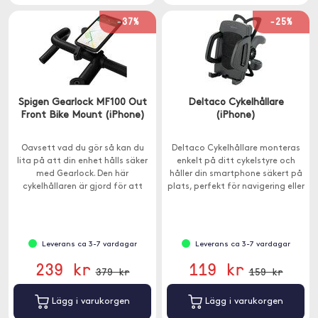
-37%
-25%
Spigen Gearlock MF100 Out
Deltaco Cykelhållare
Front Bike Mount (iPhone)
(iPhone)
Oavsett vad du gör så kan du
Deltaco Cykelhållare monteras
lita på att din enhet hålls säker
enkelt på ditt cykelstyre och
med Gearlock. Den här
håller din smartphone säkert på
cykelhållaren är gjord för att
plats, perfekt för navigering eller
hålla och för att vara enkel att
för att mäta din prestation
använda.
under cykelturer.
Leverans ca 3-7 vardagar
Leverans ca 3-7 vardagar
239 kr
119 kr
379 kr
159 kr
Lägg i varukorgen
Lägg i varukorgen