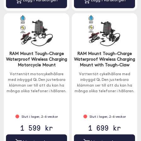
Lägg i varukorgen
Lägg i varukorgen
RAM Mount Tough-Charge
RAM Mount Tough-Charge
Waterproof Wireless Charging
Waterproof Wireless Charging
Motorcycle Mount
Mount with Tough-Claw
Vattentät motorcykelhållare
Vattentät cykelhållare med
med inbyggd Qi. Den justerbara
inbyggd Qi. Den justerbara
klämman ser till att du kan ha
klämman ser till att du kan ha
många olika telefoner i hållaren.
många olika telefoner i hållaren.
X-grip-hållaren passar nästintill
X-grip-hållaren passar nästintill
alla smartphones.
alla smartphones.
Slut i lager, 2-6 veckor
Slut i lager, 2-6 veckor
1 599 kr
1 699 kr