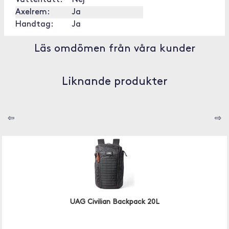
Vattentätt:
Nej
Axelrem:
Ja
Handtag:
Ja
Läs omdömen från våra kunder
Liknande produkter
⇦
⇨
UAG Civilian Backpack 20L