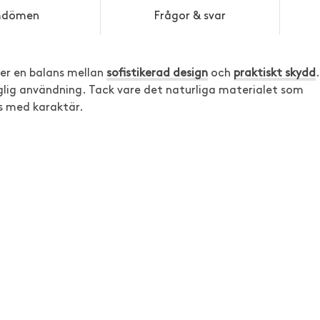
dömen
Frågor & svar
r en balans mellan
sofistikerad design
och
praktiskt skydd
.
aglig användning. Tack vare det naturliga materialet som
as med karaktär.