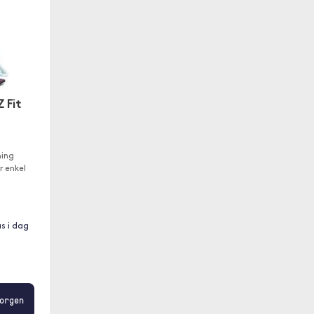
Z Fit
ning
r enkel
as i dag
orgen