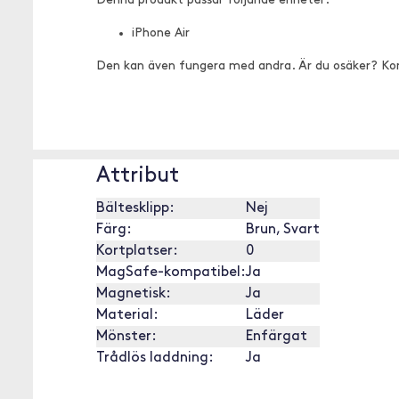
Denna produkt passar följande enheter:
iPhone Air
Den kan även fungera med andra. Är du osäker? Ko
Attribut
Bältesklipp:
Nej
Färg:
Brun, Svart
Kortplatser:
0
MagSafe-kompatibel:
Ja
Magnetisk:
Ja
Material:
Läder
Mönster:
Enfärgat
Trådlös laddning:
Ja