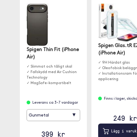
Spigen Glas.tR E
Spigen Thin Fit (iPhone
(iPhone Air)
Air)
✓ 9H Härdat glas
✓ Slimmat och tåligt skal
✓ Oleofobisk belägg
✓ Fallskydd med Air Cushion
✓ Installationsram fö
Technology
applicering
✓ MagSafe-kompatibelt
Finns i lager, skick
Leverans ca 3-7 vardagar
▾
249 kr
Gunmetal
Lägg i varuk
399 kr