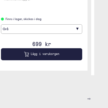
✓ MagSa
✓ Skydd
Finns i lager, skickas i dag
Slut 
▾
Grå
Beige
699 kr
Lägg i varukorgen
⇨