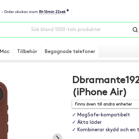
*
u - Order skickas inom
8h 16min 22sek
Mac
Tillbehör
Begagnade telefoner
Dbramante192
(iPhone Air)
✓ MagSafe-kompatibelt
✓ Äkta läder
✓ Kombinerar skydd och en t