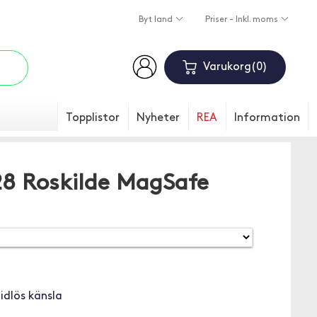
Byt land
Priser - Inkl. moms
Varukorg
0
Topplistor
Nyheter
REA
Information
8 Roskilde MagSafe
idlös känsla