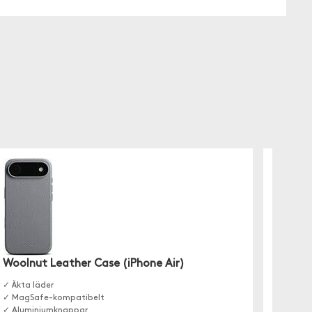
Woolnut Leather Case (iPhone Air)
Decod
(iPhon
✓ Äkta läder
✓ MagSafe-kompatibelt
✓ Elega
✓ Aluminiumknappar